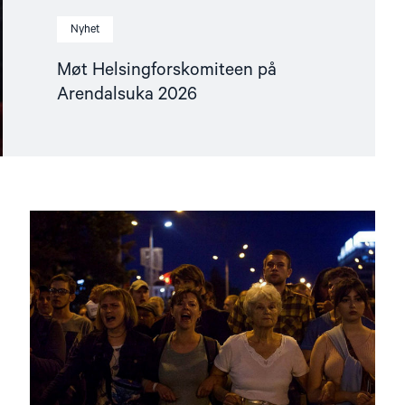
Nyhet
Møt Helsingforskomiteen på
Arendalsuka 2026
Read
article
"Utviklingspolitikken
må
ta
menneskerettigheter
på
alvor"