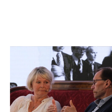
Read
article
"Møt
Helsingforskomiteen
på
Arendalsuka
2026"