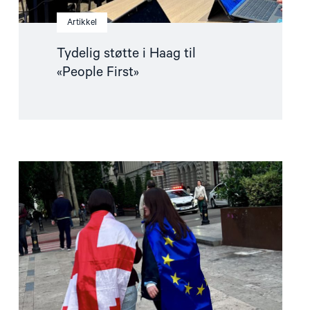
Artikkel
Tydelig støtte i Haag til
«People First»
Read
article
"Norge
må
fremme
en
mellomstatlig
klage
mot
Georgia"