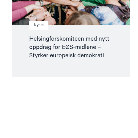
demokrati"
Nyhet
Helsingforskomiteen med nytt
oppdrag for EØS-midlene –
Styrker europeisk demokrati