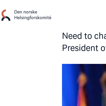
Gå
til
Den norske
innhold
Helsingforskomité
Need to cha
President o