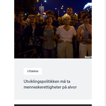
article
"Utviklingspolitikken
må
ta
menneskerettigheter
på
alvor"
Uttalelse
Utviklingspolitikken må ta
menneskerettigheter på alvor