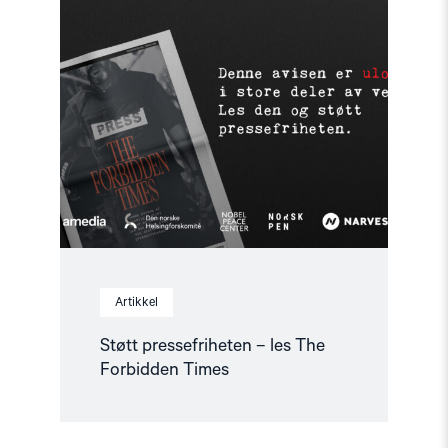
Read
article
"Støtt
pressefriheten
–
les
The
Forbidden
Times"
Artikkel
Støtt pressefriheten – les The
Forbidden Times