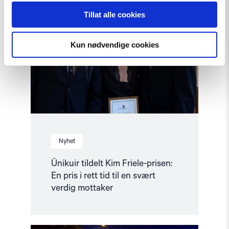
"Ünikuir
Tillat alle cookies
tildelt
Kim
Friele-
prisen:
Kun nødvendige cookies
En
pris
i
rett
tid
til
en
svært
verdig
mottaker"
Nyhet
Ünikuir tildelt Kim Friele-prisen:
En pris i rett tid til en svært
verdig mottaker
Read