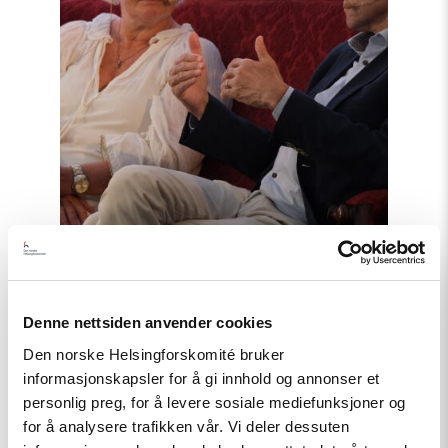
Nyhet
Denne nettsiden anvender cookies
Møt Helsingforskomiteen på
Den norske Helsingforskomité bruker
Arendalsuka 2026
informasjonskapsler for å gi innhold og annonser et
personlig preg, for å levere sosiale mediefunksjoner og
for å analysere trafikken vår. Vi deler dessuten
Read