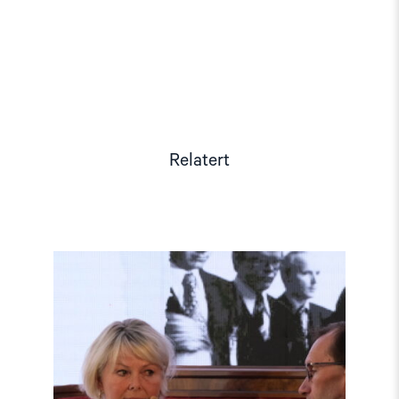
Relatert
Read
article
"Møt
Helsingforskomiteen
på
Arendalsuka
2026"