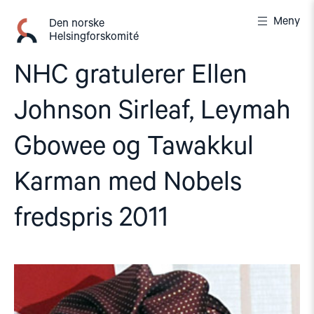
Gå
Meny
til
Den norske
Helsingforskomité
innhold
NHC gratulerer Ellen
Johnson Sirleaf, Leymah
Gbowee og Tawakkul
Karman med Nobels
fredspris 2011