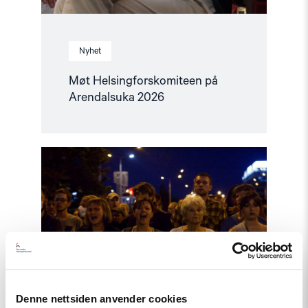
Nyhet
Møt Helsingforskomiteen på
Arendalsuka 2026
Read
article
"Utviklingspolitikken
må
ta
menneskerettigheter
på
alvor"
Denne nettsiden anvender cookies