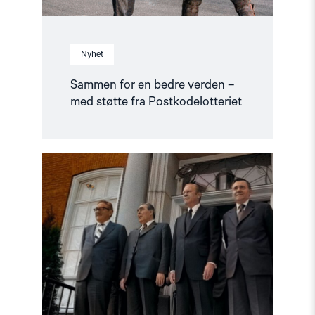
Nyhet
Sammen for en bedre verden –
med støtte fra Postkodelotteriet
Read
article
"Fullt
hus
på
førpremiere
for
Helsinkieffekten"