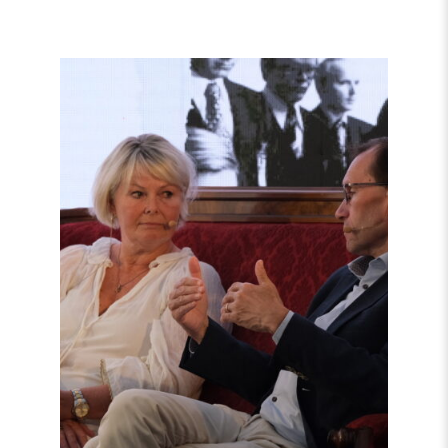
Read
article
"Møt
Helsingforskomiteen
på
Arendalsuka
2026"