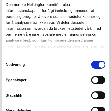
Den norske Helsingforskomité bruker
informasjonskapsler for å gi innhold og annonser et
personlig preg, for å levere sosiale mediefunksjoner og
Uttalelse
for å analysere trafikken vår. Vi deler dessuten
informasjon om hvordan du bruker nettstedet vårt, med
Utviklingspolitikken må ta
partnerne våre innen sosiale medier, annonsering og
menneskerettigheter på alvor
analysearbeid, som kan kombinere den med annen
informasjon du har gjort tilgjengelig for dem, eller som de
har samlet inn gjennom din bruk av tjenestene deres.
Read
Samtykkevalg
article
"Helsingforskomiteen
Nødvendig
en
del
av
Egenskaper
Postkodelotteriet"
Statistikk
Markedsføring