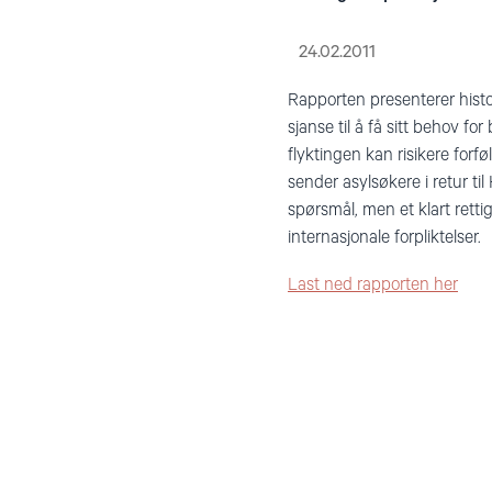
24.02.2011
Rapporten presenterer histo
sjanse til å få sitt behov f
flyktingen kan risikere forf
sender asylsøkere i retur til
spørsmål, men et klart rett
internasjonale forpliktelser.
Last ned rapporten her