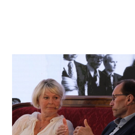
Read
article
"Møt
Helsingforskomiteen
på
Arendalsuka
2026"