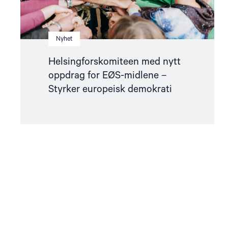
demokrati"
Nyhet
Helsingforskomiteen med nytt
oppdrag for EØS-midlene –
Styrker europeisk demokrati