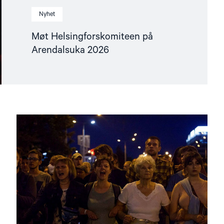
Nyhet
Møt Helsingforskomiteen på
Arendalsuka 2026
Read
article
"Utviklingspolitikken
må
ta
menneskerettigheter
på
alvor"