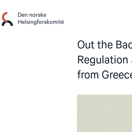
Gå
til
Den norske
innhold
Helsingforskomité
Out the Bac
Regulation 
from Greec