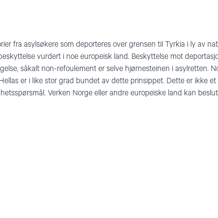
rier fra asylsøkere som deporteres over grensen til Tyrkia i ly av n
or beskyttelse vurdert i noe europeisk land. Beskyttelse mot deportasj
ølgelse, såkalt non-refoulement er selve hjørnesteinen i asylretten.
 Hellas er i like stor grad bundet av dette prinsippet. Dette er ikke e
ighetsspørsmål. Verken Norge eller andre europeiske land kan beslutt