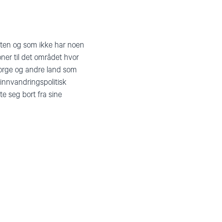
atten og som ikke har noen
oner til det området hvor
 Norge og andre land som
t innvandringspolitisk
e seg bort fra sine