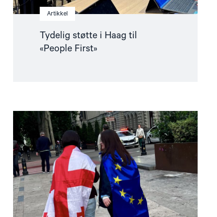
Artikkel
Tydelig støtte i Haag til
«People First»
Read
article
"Norge
må
fremme
en
mellomstatlig
klage
mot
Georgia"