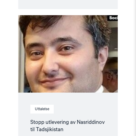
Read
article
"Stopp
utlevering
av
Nasriddinov
til
Tadsjikistan"
Uttalelse
Stopp utlevering av Nasriddinov
til Tadsjikistan