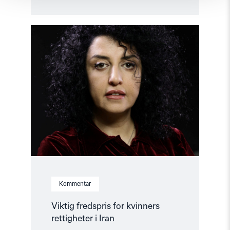
Read
article
"Viktig
fredspris
for
kvinners
rettigheter
i
Iran"
Kommentar
Viktig fredspris for kvinners
rettigheter i Iran