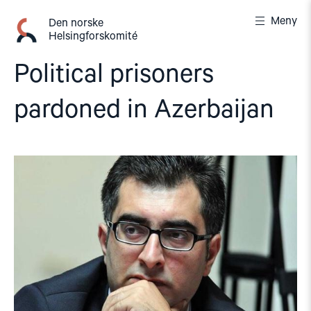
Gå
Meny
til
Den norske
Helsingforskomité
innhold
Political prisoners
pardoned in Azerbaijan