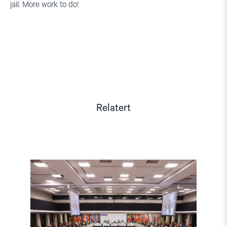
jail. More work to do!
Relatert
Read
article
"OSSE-
konferanse
om
menneskerettigheter
og