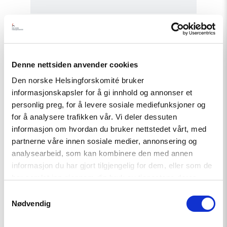
Read
article
"COP29
i
Denne nettsiden anvender cookies
Aserbajdsjan
–
Den norske Helsingforskomité bruker
Fakta
om
informasjonskapsler for å gi innhold og annonser et
situasjonen"
personlig preg, for å levere sosiale mediefunksjoner og
for å analysere trafikken vår. Vi deler dessuten
informasjon om hvordan du bruker nettstedet vårt, med
partnerne våre innen sosiale medier, annonsering og
analysearbeid, som kan kombinere den med annen
informasjon du har gjort tilgjengelig for dem, eller som de
har samlet inn gjennom din bruk av tjenestene deres.
Artikkel
Samtykkevalg
COP29 i Aserbajdsjan – Fakta
Nødvendig
om situasjonen