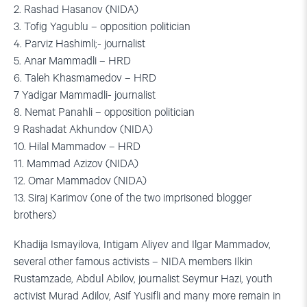
2. Rashad Hasanov (NIDA)
3. Tofig Yagublu – opposition politician
4. Parviz Hashimli;- journalist
5. Anar Mammadli – HRD
6. Taleh Khasmamedov – HRD
7 Yadigar Mammadli- journalist
8. Nemat Panahli – opposition politician
9 Rashadat Akhundov (NIDA)
10. Hilal Mammadov – HRD
11. Mammad Azizov (NIDA)
12. Omar Mammadov (NIDA)
13. Siraj Karimov (one of the two imprisoned blogger
brothers)
Khadija Ismayilova, Intigam Aliyev and Ilgar Mammadov,
several other famous activists – NIDA members Ilkin
Rustamzade, Abdul Abilov, journalist Seymur Hazi, youth
activist Murad Adilov, Asif Yusifli and many more remain in