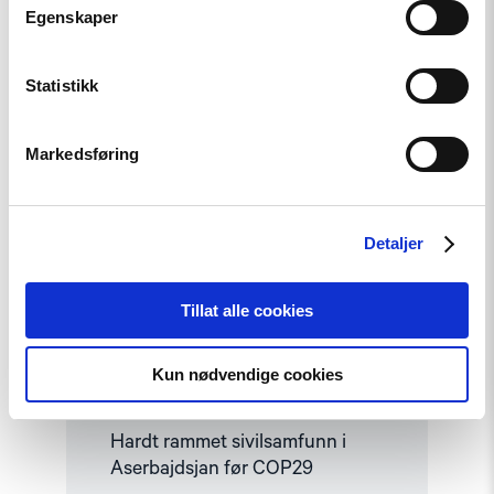
Egenskaper
Read
article
Statistikk
"Hardt
rammet
sivilsamfunn
Markedsføring
i
Aserbajdsjan
før
COP29"
Detaljer
Tillat alle cookies
Kun nødvendige cookies
Artikkel
Hardt rammet sivilsamfunn i
Aserbajdsjan før COP29