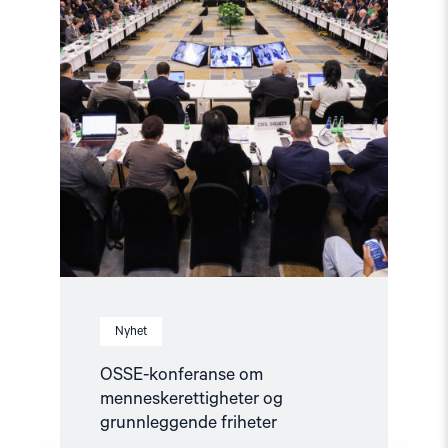
grunnleggende
friheter"
Nyhet
OSSE-konferanse om
menneskerettigheter og
grunnleggende friheter