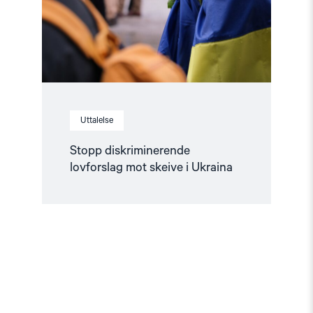
Ukraina"
Uttalelse
Stopp diskriminerende
lovforslag mot skeive i Ukraina