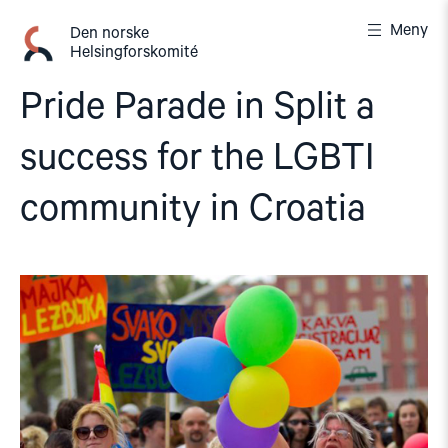
Gå
Meny
til
Den norske
Helsingforskomité
innhold
Pride Parade in Split a
success for the LGBTI
community in Croatia