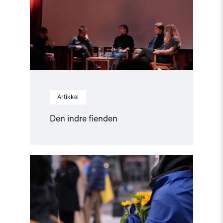
Artikkel
Den indre fienden
Read
article
"Stopp
diskriminerende
lovforslag
mot
skeive
i