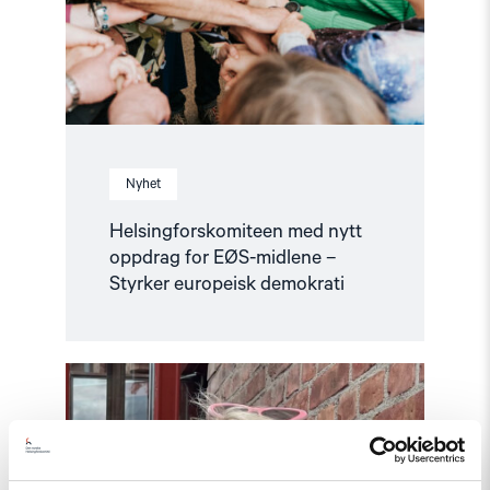
Nyhet
Helsingforskomiteen med nytt
oppdrag for EØS-midlene –
Styrker europeisk demokrati
Read
article
"Fortsatt
er
ingen
fri
før