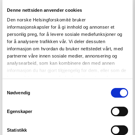
alle
Denne nettsiden anvender cookies
er
fri"
Den norske Helsingforskomité bruker
informasjonskapsler for å gi innhold og annonser et
personlig preg, for å levere sosiale mediefunksjoner og
for å analysere trafikken vår. Vi deler dessuten
informasjon om hvordan du bruker nettstedet vårt, med
partnerne våre innen sosiale medier, annonsering og
Kommentar
analysearbeid, som kan kombinere den med annen
informasjon du har gjort tilgjengelig for dem, eller som de
Fortsatt er ingen fri før alle er fri
har samlet inn gjennom din bruk av tjenestene deres.
Samtykkevalg
Nødvendig
Read
article
"Ünikuir
Egenskaper
tildelt
Kim
Friele-
prisen:
Statistikk
En