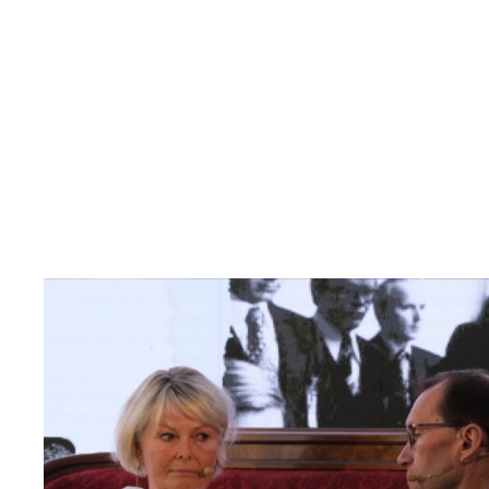
Read
article
"Møt
Helsingforskomiteen
på
Arendalsuka
2026"