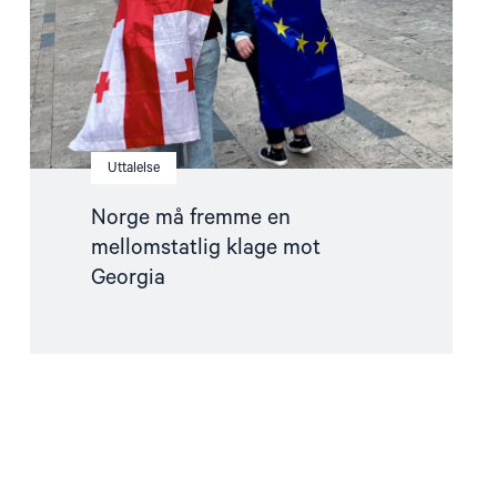
mot
Georgia"
Uttalelse
Norge må fremme en
mellomstatlig klage mot
Georgia