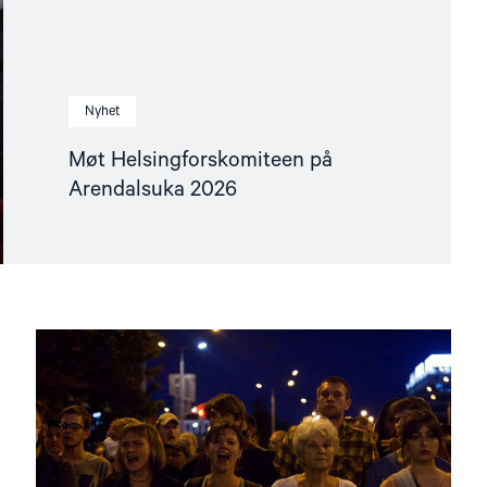
Nyhet
Møt Helsingforskomiteen på
Arendalsuka 2026
Read
article
"Utviklingspolitikken
må
ta
menneskerettigheter
på
alvor"