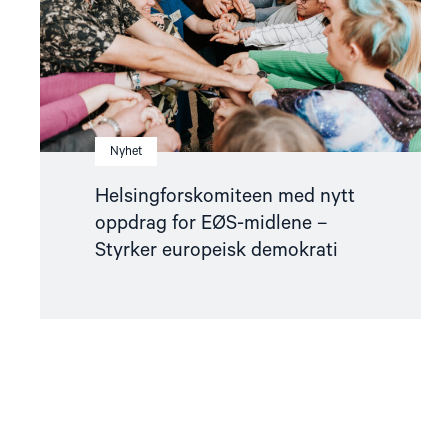
midlene
–
Styrker
europeisk
demokrati"
Nyhet
Helsingforskomiteen med nytt
oppdrag for EØS-midlene –
Styrker europeisk demokrati