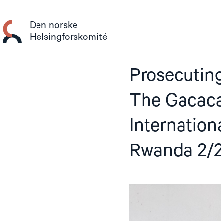
Gå
til
Den norske
innhold
Helsingforskomité
Prosecutin
The Gacaca
Internation
Rwanda 2/