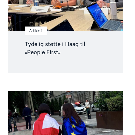
Artikkel
Tydelig støtte i Haag til
«People First»
Read
article
"Norge
må
fremme
en
mellomstatlig
klage