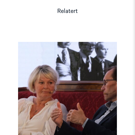
Relatert
Read
article
"Møt
Helsingforskomiteen
på
Arendalsuka
2026"