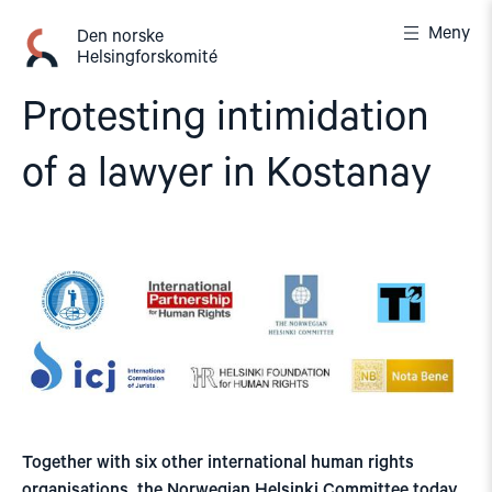
Gå
Meny
til
Den norske
Helsingforskomité
innhold
Protesting intimidation
of a lawyer in Kostanay
Together with six other international human rights
organisations, the Norwegian Helsinki Committee today