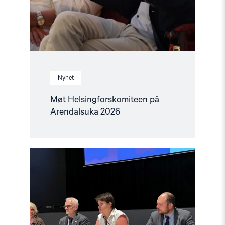
Nyhet
Møt Helsingforskomiteen på
Arendalsuka 2026
Read
article
"Tydelig
støtte
i
Haag
til
«People
First»"