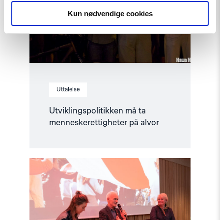
alvor"
Kun nødvendige cookies
Uttalelse
Utviklingspolitikken må ta
menneskerettigheter på alvor
Read
article
"Kampen
for
et
fritt
Belarus