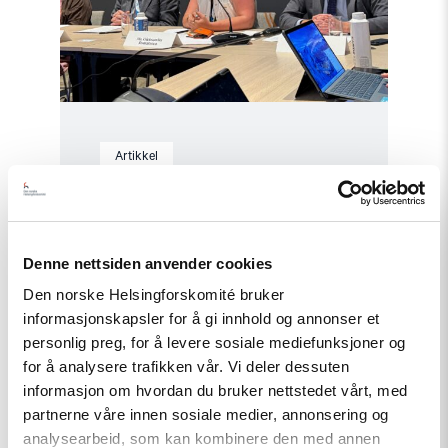
Artikkel
Tydelig støtte i Haag til «People
First»
Denne nettsiden anvender cookies
Den norske Helsingforskomité bruker
Read
informasjonskapsler for å gi innhold og annonser et
article
"Helsingforskomiteen
personlig preg, for å levere sosiale mediefunksjoner og
med
for å analysere trafikken vår. Vi deler dessuten
nytt
informasjon om hvordan du bruker nettstedet vårt, med
oppdrag
for
partnerne våre innen sosiale medier, annonsering og
EØS-
analysearbeid, som kan kombinere den med annen
midlene