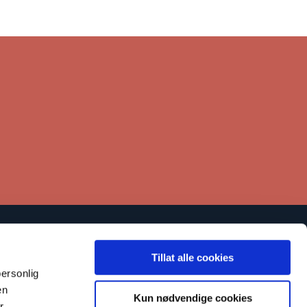
Lenker
Tillat alle cookies
Kontakt
ersonlig
en
tøtt oss
Kun nødvendige cookies
r,