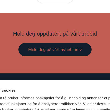
Hold deg oppdatert på vårt arbeid
Meld deg på vårt nyhetsbrev
Kontakt
r cookies
Adresse: St. Olavs gate 25, 0166 OSLO
té bruker informasjonskapsler for å gi innhold og annonser et p
Post: Postboks 357 Sentrum, 0101 OSLO
mediefunksjoner og for å analysere trafikken vår. Vi deler dessut
S
Telefon: +47 953 32 235
bruker nettstedet vårt, med partnerne våre innen sosiale medie