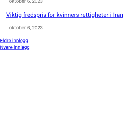
oktober 6, 2023
Viktig fredspris for kvinners rettigheter i Iran
oktober 6, 2023
Innleggnavigasjon
Eldre innlegg
Nyere innlegg