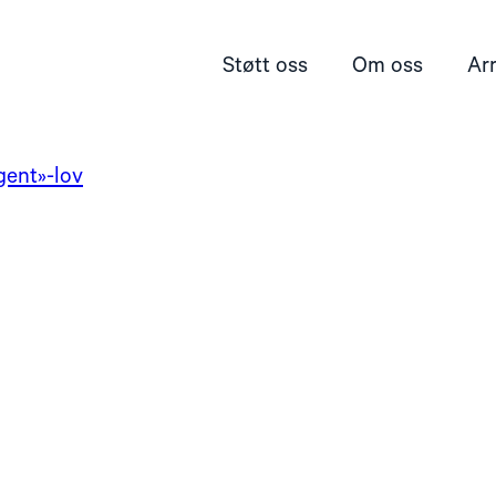
Støtt oss
Om oss
Ar
gent»-lov