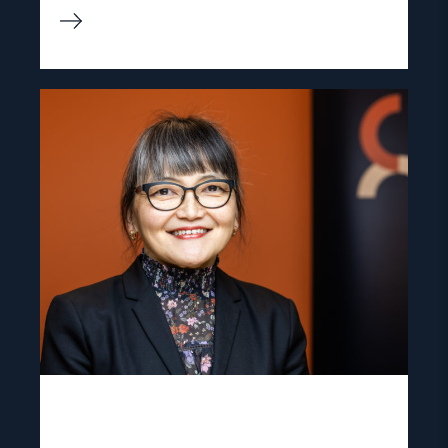
Read
article
"Inna
Sangadzhieva"