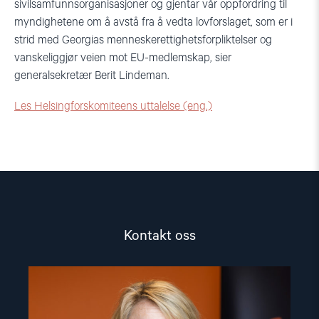
sivilsamfunnsorganisasjoner og gjentar vår oppfordring til
myndighetene om å avstå fra å vedta lovforslaget, som er i
strid med Georgias menneskerettighetsforpliktelser og
vanskeliggjør veien mot EU-medlemskap, sier
generalsekretær Berit Lindeman.
Les Helsingforskomiteens uttalelse (eng.)
Kontakt oss
Read
article
"Berit
Lindeman"