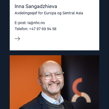
Inna Sangadzhieva
Avdelingssjef for Europa og Sentral Asia
E-post:
is@nhc.no
Telefon: +47 97 69 94 58
Read
article
"Dag
A.
Fedøy"