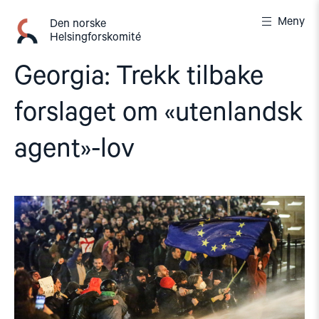
Gå
Meny
til
Den norske
Helsingforskomité
innhold
Georgia: Trekk tilbake
forslaget om «utenlandsk
agent»-lov