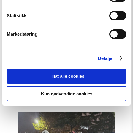
Statistikk
Markedsføring
Detaljer
Uttalelse
Georgia: Trakassering av
Tillat alle cookies
tidligere ombudsmann
bekrefter funn i OSSE-rapport
Kun nødvendige cookies
Read
article
"Krever
internasjonal