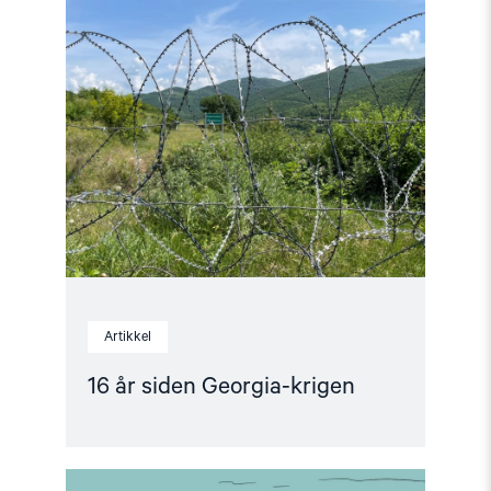
Read
article
"16
år
siden
Georgia-
krigen"
Artikkel
16 år siden Georgia-krigen
Read