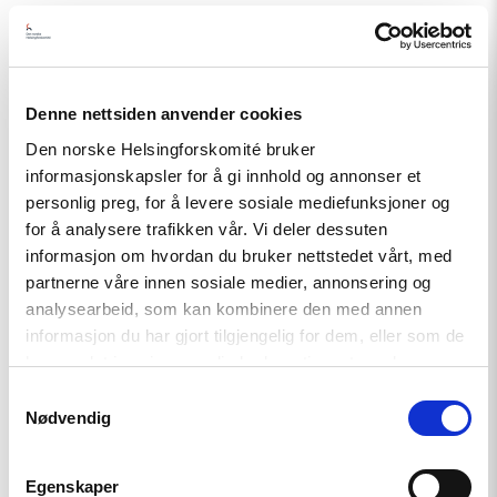
Relatert
Denne nettsiden anvender cookies
Den norske Helsingforskomité bruker
informasjonskapsler for å gi innhold og annonser et
personlig preg, for å levere sosiale mediefunksjoner og
Read
for å analysere trafikken vår. Vi deler dessuten
article
"Georgia:
informasjon om hvordan du bruker nettstedet vårt, med
Trakassering
partnerne våre innen sosiale medier, annonsering og
av
analysearbeid, som kan kombinere den med annen
tidligere
ombudsmann
informasjon du har gjort tilgjengelig for dem, eller som de
bekrefter
har samlet inn gjennom din bruk av tjenestene deres.
funn
i
Samtykkevalg
OSSE-
Nødvendig
rapport"
Egenskaper