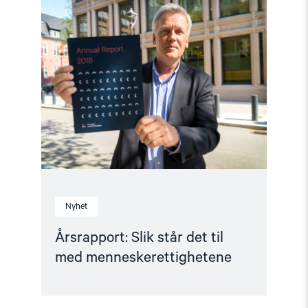
article
"Årsrapport:
Slik
står
det
til
med
menneskerettighetene"
Nyhet
Årsrapport: Slik står det til
med menneskerettighetene