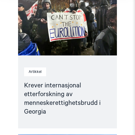
etterforskning
av
menneskerettighetsbrudd
i
Georgia"
Artikkel
Krever internasjonal
etterforskning av
menneskerettighetsbrudd i
Georgia