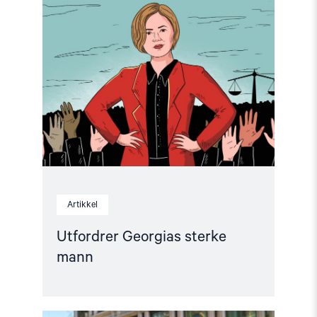
article
"Utfordrer
Georgias
sterke
mann"
Artikkel
Utfordrer Georgias sterke
mann
Read