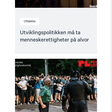
Uttalelse
Utviklingspolitikken må ta
menneskerettigheter på alvor
Read
article
"Helsingforskomiteen
en
del
av
Postkodelotteriet"