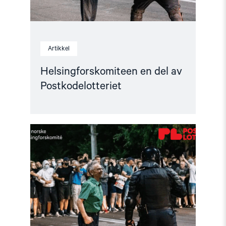
Artikkel
Helsingforskomiteen en del av
Postkodelotteriet
Read
article
"Sammen
for
en
bedre
verden
–
med
støtte
fra