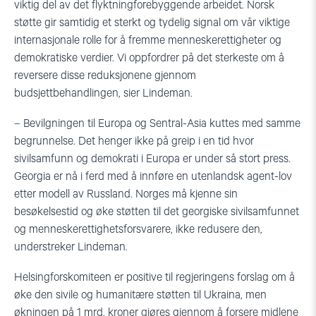
viktig del av det flyktningforebyggende arbeidet. Norsk
støtte gir samtidig et sterkt og tydelig signal om vår viktige
internasjonale rolle for å fremme menneskerettigheter og
demokratiske verdier. Vi oppfordrer på det sterkeste om å
reversere disse reduksjonene gjennom
budsjettbehandlingen, sier Lindeman.
– Bevilgningen til Europa og Sentral-Asia kuttes med samme
begrunnelse. Det henger ikke på greip i en tid hvor
sivilsamfunn og demokrati i Europa er under så stort press.
Georgia er nå i ferd med å innføre en utenlandsk agent-lov
etter modell av Russland. Norges må kjenne sin
besøkelsestid og øke støtten til det georgiske sivilsamfunnet
og menneskerettighetsforsvarere, ikke redusere den,
understreker Lindeman.
Helsingforskomiteen er positive til regjeringens forslag om å
øke den sivile og humanitære støtten til Ukraina, men
økningen på 1 mrd. kroner gjøres gjennom å forsere midlene