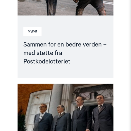
Postkodelotteriet"
Nyhet
Sammen for en bedre verden –
med støtte fra
Postkodelotteriet
Read
article
"Fullt
hus
på
førpremiere
for
Helsinkieffekten"