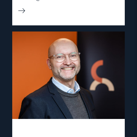
Read
article
"Dag
A.
Fedøy"