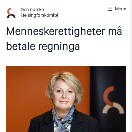
Gå
Meny
til
Den norske
Helsingforskomité
innhold
Menneskerettigheter må
betale regninga