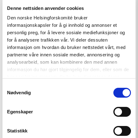
Denne nettsiden anvender cookies
Den norske Helsingforskomité bruker
Read
informasjonskapsler for å gi innhold og annonser et
article
"Møt
personlig preg, for å levere sosiale mediefunksjoner og
Helsingforskomiteen
for å analysere trafikken vår. Vi deler dessuten
på
informasjon om hvordan du bruker nettstedet vårt, med
Arendalsuka
2026"
partnerne våre innen sosiale medier, annonsering og
analysearbeid, som kan kombinere den med annen
informasjon du har gjort tilgjengelig for dem, eller som de
har samlet inn gjennom din bruk av tjenestene deres.
Samtykkevalg
Nødvendig
Egenskaper
Statistikk