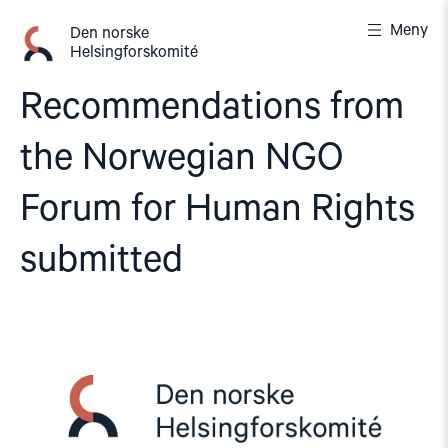
Gå
Meny
til
Den norske
Helsingforskomité
innhold
Recommendations from
the Norwegian NGO
Forum for Human Rights
submitted