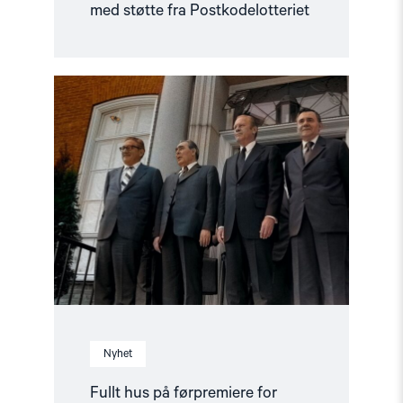
med støtte fra Postkodelotteriet
Read
article
"Fullt
hus
på
førpremiere
for
Helsinkieffekten"
Nyhet
Fullt hus på førpremiere for