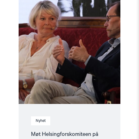
på
Arendalsuka
2026"
Nyhet
Møt Helsingforskomiteen på