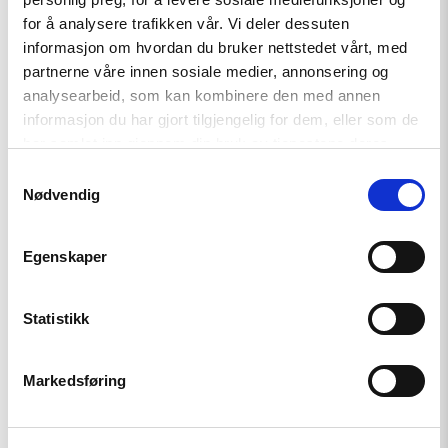
menneskerettigheter på alvor
for å analysere trafikken vår. Vi deler dessuten
informasjon om hvordan du bruker nettstedet vårt, med
partnerne våre innen sosiale medier, annonsering og
Read
analysearbeid, som kan kombinere den med annen
article
informasjon du har gjort tilgjengelig for dem, eller som de
"Helsingforskomiteen
har samlet inn gjennom din bruk av tjenestene deres.
en
del
Samtykkevalg
av
Nødvendig
Postkodelotteriet"
Egenskaper
Statistikk
Markedsføring
Artikkel
Helsingforskomiteen en del av