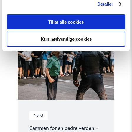
Postkodelotteriet
Detaljer
Tillat alle cookies
Read
article
"Sammen
Kun nødvendige cookies
for
en
bedre
verden
–
med
støtte
fra
Postkodelotteriet"
Nyhet
Sammen for en bedre verden –