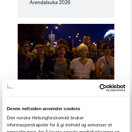
Arendalsuka 2026
Read
article
"Utviklingspolitikken
må
ta
menneskerettigheter
på
alvor"
Denne nettsiden anvender cookies
Uttalelse
Den norske Helsingforskomité bruker
informasjonskapsler for å gi innhold og annonser et
Utviklingspolitikken må ta
personlig preg, for å levere sosiale mediefunksjoner og