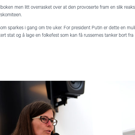
åndboken men litt overrasket over at den provoserte fram en slik reaks
rskomiteen.
om sparkes i gang om tre uker. For president Putin er dette en muli
t stat og å lage en folkefest som kan få russernes tanker bort fra 