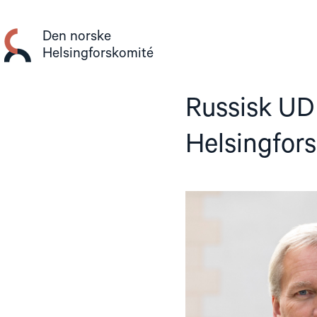
Gå
til
Den norske
innhold
Helsingforskomité
Russisk UD
Helsingfor