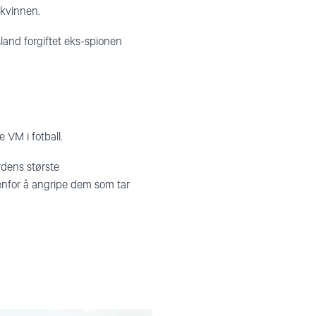
skvinnen.
land forgiftet eks-spionen
 VM i fotball.
rdens største
enfor å angripe dem som tar