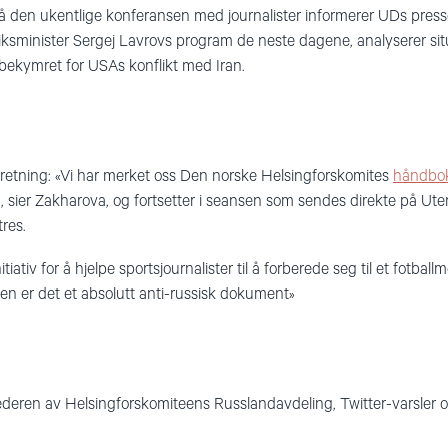
å den ukentlige konferansen med journalister informerer UDs press
ksminister Sergej Lavrovs program de neste dagene, analyserer situas
bekymret for USAs konflikt med Iran.
 retning: «Vi har merket oss Den norske Helsingforskomites
håndbok
», sier Zakharova, og fortsetter i seansen som sendes direkte på Ut
tres.
initiativ for å hjelpe sportsjournalister til å forberede seg til et fotb
eten er det et absolutt anti-russisk dokument»
lederen av Helsingforskomiteens Russlandavdeling, Twitter-varsler