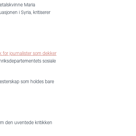
etalskvinne Maria
jonen i Syria, kritiserer
 for journalister som dekker
enriksdepartementets sosiale
allmesterskap som holdes bare
 om den uventede kritikken