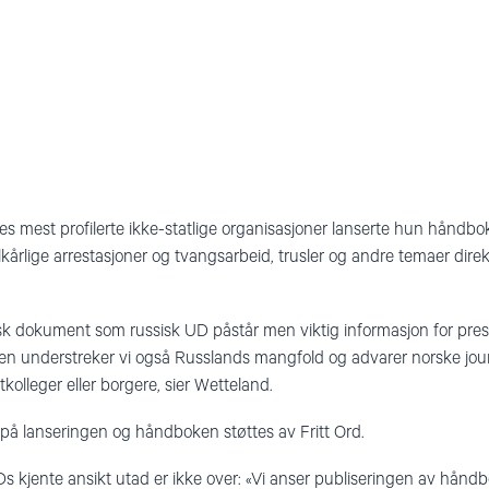
mest profilerte ikke-statlige organisasjoner lanserte hun håndbok
lkårlige arrestasjoner og tvangsarbeid, trusler og andre temaer direk
sisk dokument som russisk UD påstår men viktig informasjon for pre
en understreker vi også Russlands mangfold og advarer norske jour
kolleger eller borgere, sier Wetteland.
 på lanseringen og håndboken støttes av Fritt Ord.
UDs kjente ansikt utad er ikke over: «Vi anser publiseringen av hå