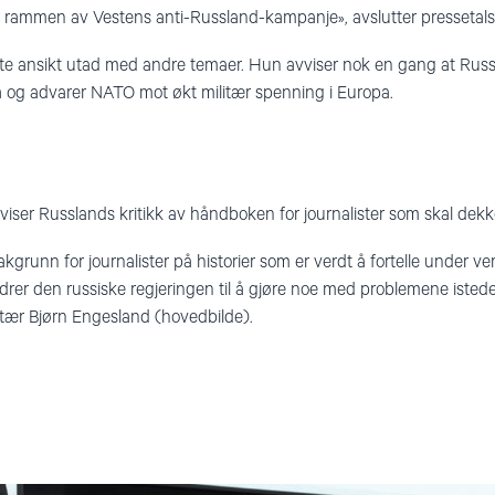
r rammen av Vestens anti-Russland-kampanje», avslutter pressetal
nte ansikt utad med andre temaer. Hun avviser nok en gang at Russ
nia og advarer NATO mot økt militær spenning i Europa.
iser Russlands kritikk av håndboken for journalister som skal dekke
akgrunn for journalister på historier som er verdt å fortelle under ve
drer den russiske regjeringen til å gjøre noe med problemene isted
etær Bjørn Engesland (hovedbilde).