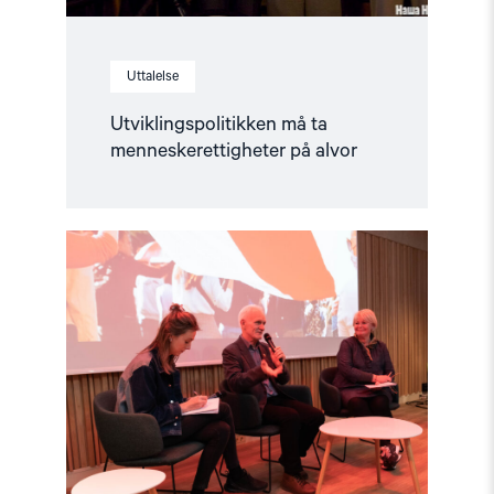
Uttalelse
Utviklingspolitikken må ta
menneskerettigheter på alvor
Read
article
"Kampen
for
et
fritt
Belarus
fortsetter"