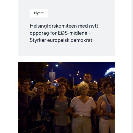
Nyhet
Helsingforskomiteen med nytt
oppdrag for EØS-midlene –
Styrker europeisk demokrati
Read
article
"Utviklingspolitikken
må
ta
menneskerettigheter
på
alvor"