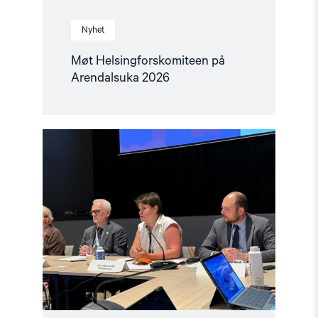
Nyhet
Møt Helsingforskomiteen på
Arendalsuka 2026
Read
article
"Tydelig
støtte
i
Haag
til
«People
First»"