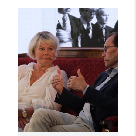
Read
article
"Møt
Helsingforskomiteen
på
Arendalsuka
2026"