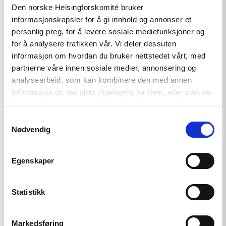
Den norske Helsingforskomité bruker
informasjonskapsler for å gi innhold og annonser et
personlig preg, for å levere sosiale mediefunksjoner og
for å analysere trafikken vår. Vi deler dessuten
informasjon om hvordan du bruker nettstedet vårt, med
partnerne våre innen sosiale medier, annonsering og
analysearbeid, som kan kombinere den med annen
informasjon du har gjort tilgjengelig for dem, eller som de
har samlet inn gjennom din bruk av tjenestene deres.
Samtykkevalg
Nødvendig
Journalist Elena Milasjina vil motta prisen på vegne av avisen
Novaja Gazeta. Foto: Lene Christensen, Amnesty
Egenskaper
Statistikk
Det er registrert over 200 dødsfall blant journalister i
Markedsføring