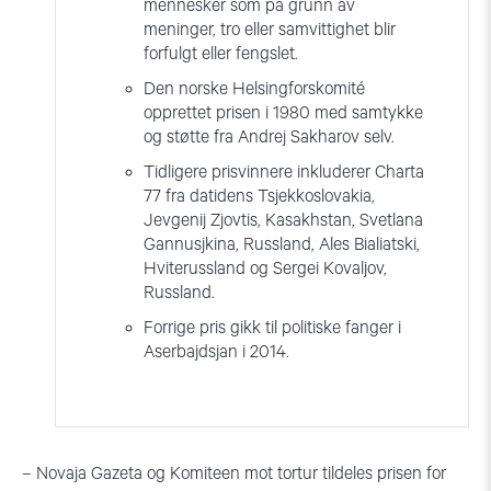
mennesker som på grunn av
meninger, tro eller samvittighet blir
forfulgt eller fengslet.
Den norske Helsingforskomité
opprettet prisen i 1980 med samtykke
og støtte fra Andrej Sakharov selv.
Tidligere prisvinnere inkluderer Charta
77 fra datidens Tsjekkoslovakia,
Jevgenij Zjovtis, Kasakhstan, Svetlana
Gannusjkina, Russland, Ales Bialiatski,
Hviterussland og Sergei Kovaljov,
Russland.
Forrige pris gikk til politiske fanger i
Aserbajdsjan i 2014.
– Novaja Gazeta og Komiteen mot tortur tildeles prisen for