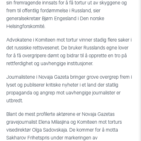
sin fremragende innsats for å få tortur ut av skyggene og
frem til offentlig fordømmelse i Russland, sier
generalsekretær Bjørn Engesland i Den norske
Helsingforskomité.
Advokatene i Komiteen mot tortur vinner stadig flere saker i
det russiske rettsvesenet. De bruker Russlands egne lover
for å få overgripere dømt og bidrar til å opprette en tro på
rettferdighet og uavhengige institusjoner.
Journalistene i Novaja Gazeta bringer grove overgrep frem i
lyset og publiserer kritiske nyheter i et land der statlig
propaganda og angrep mot uavhengige journalister er
utbredt.
Blant de mest profilerte aktørene er Novaja Gazetas
gravejournalist Elena Milasjina og Komiteen mot torturs
visedirektør Olga Sadovskaja. De kommer for å motta
Sakharov Frihetspris under markeringen av