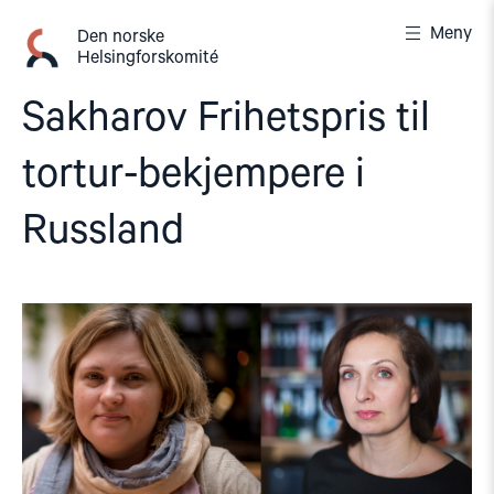
Gå
Meny
til
Den norske
Helsingforskomité
innhold
Sakharov Frihetspris til
tortur-bekjempere i
Russland