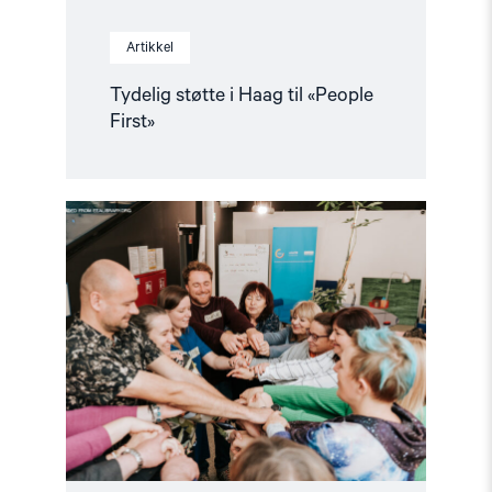
Artikkel
Tydelig støtte i Haag til «People
First»
Read
article
"Helsingforskomiteen
med
nytt
oppdrag
for
EØS-
midlene
–
Styrker
europeisk
demokrati"