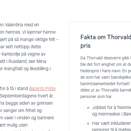
enn Valentina med en
tsen hennes. Vi kjenner henne
Fakta om Thorvald
jert på så mange viktige felt –
pris
har sett nettopp dette.
av kampvilje på vegne av
Da Thorvald dessverre gikk
ett i Russland, sier Mina
ble det fort enighet om at d
 mangfold og likestilling i
hederspris i hans navn. En pr
de som har vært bærebjelker
barentssamarbeidet fortsatt 
for å få i stand
Barents Pride
deles ut av Thorvalds barneba
n. Septemberdagene hvert år,
personer som har:
 fra begge siden av grensen
Jobbet for å fremm
 av sanger om frihet og
og mennesker i Bar
m vaier i vinden og bannere
Har vært inkluderen
 vært mulig uten
personer til å møtes