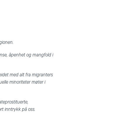
egionen.
anse, åpenhet og mangfold i
idet med alt fra migranters
elle minoriteter møter i
teprostituerte,
rt inntrykk på oss.