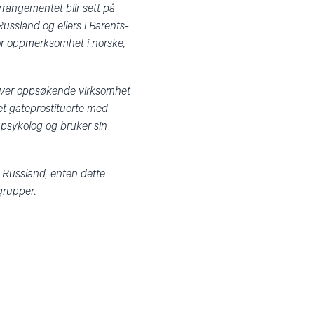
Arrangementet blir sett på
ussland og ellers i Barents-
tor oppmerksomhet i norske,
river oppsøkende virksomhet
pet gateprostituerte med
 psykolog og bruker sin
s Russland, enten dette
 grupper.