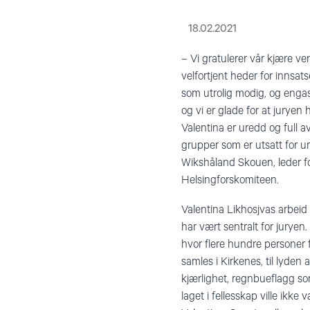
18.02.2021
– Vi gratulerer vår kjære v
velfortjent heder for innsa
som utrolig modig, og engas
og vi er glade for at juryen 
Valentina er uredd og full 
grupper som er utsatt for ur
Wikshåland Skouen, leder for
Helsingforskomiteen.
Valentina Likhosjvas arbeid 
har vært sentralt for jurye
hvor flere hundre personer
samles i Kirkenes, til lyden
kjærlighet, regnbueflagg so
laget i fellesskap ville ikke