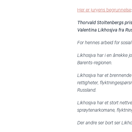
Her er juryens begrunnelse
:
Thorvald Stoltenbergs pris 
Valentina Likhosjva fra Ru
For hennes arbeid for sosial
Likhosjva har i en årrekke 
Barents-regionen.
Likhosjva har et brennende 
rettigheter, flyktningespørs
Russland.
Likhosjva har et stort nettv
sprøytenarkomane, flyktning
Der andre ser bort ser Likh