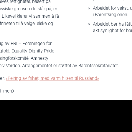
ves rettigheter, basert på
Arbeidet for vekst, 
ussiske grensen du står på, er
i Barentsregionen.
. Likevel klarer vi sammen å få
riheten til å velge, elske og
Arbeidet bør ha fåt
økt synlighet for b
lig av FRI – Foreningen for
fold, Equality Dignity Pride
singforskomité, Amnesty
eiv Verden. Arrangementet er støttet av Barentssekretariatet.
er:
«Feiring av frihet, med varm hilsen til Russland»
 filmen)