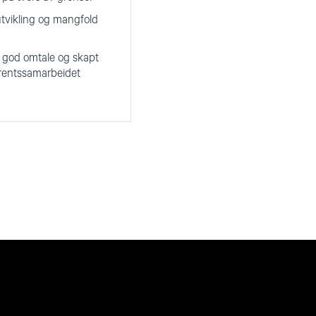
utvikling og mangfold
t god omtale og skapt
arentssamarbeidet