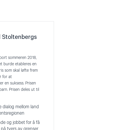
 Stoltenbergs
 bort sommeren 2018,
et burde etableres en
is som skal løfte frem
 for at
er en suksess. Prisen
rn. Prisen deles ut til
e dialog mellom land
entsregionen
de og jobbet for å få
 på tvers av grenser