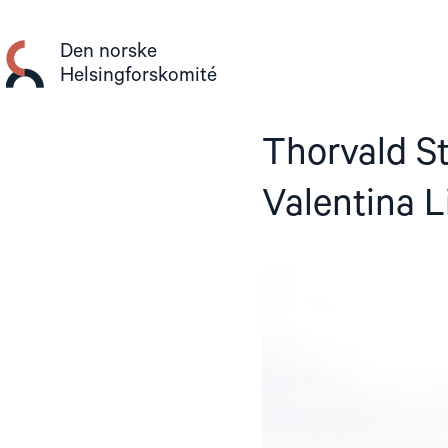
Gå
til
Den norske
innhold
Helsingforskomité
Thorvald St
Valentina L