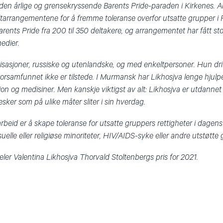
til den årlige og grensekryssende Barents Pride-paraden i Kirkenes. 
ltarrangementene for å fremme toleranse overfor utsatte grupper i R
Barents Pride fra 200 til 350 deltakere, og arrangementet har fått s
edier.
isasjoner, russiske og utenlandske, og med enkeltpersoner. Hun d
storsamfunnet ikke er tilstede. I Murmansk har Likhosjva lenge hjul
jon og medisiner. Men kanskje viktigst av alt: Likhosjva er utdannet
sker som på ulike måter sliter i sin hverdag.
arbeid er å skape toleranse for utsatte gruppers rettigheter i dagen
uelle eller religiøse minoriteter, HIV/AIDS-syke eller andre utstøtte
ldeler Valentina Likhosjva Thorvald Stoltenbergs pris for 2021.