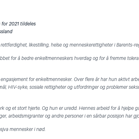
for 2021 tildeles
ssland
 rettferdighet, likestilling, helse og menneskerettigheter i Barents-r
jobbet for å bedre enkeltmenneskers hverdag og for å fremme toler
engasjement for enkeltmennesker. Over flere år har hun aktivt arbe
mål, HIV-syke, sosiale rettigheter og utfordringer og problemer seksu
erk og et stort hjerte. Og hun er uredd. Hennes arbeid for å hjelpe ga
er, arbeidsmigranter og andre personer i en sårbar posisjon har gjo
osjva mennesker i nød.