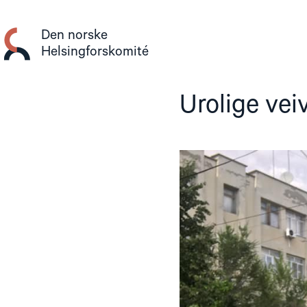
Gå
til
Den norske
innhold
Helsingforskomité
Urolige vei