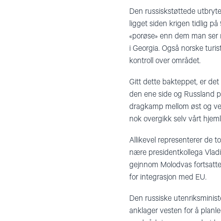
Den russiskstøttede utbryter
ligget siden krigen tidlig på
«porøse» enn dem man ser 
i Georgia. Også norske turi
kontroll over området.
Gitt dette bakteppet, er de
den ene side og Russland på
dragkamp mellom øst og vest.
nok overgikk selv vårt hjeml
Allikevel representerer de
nære presidentkollega Vladi
gejnnom Molodvas fortsatte 
for integrasjon med EU.
Den russiske utenriksminist
anklager vesten for å planl