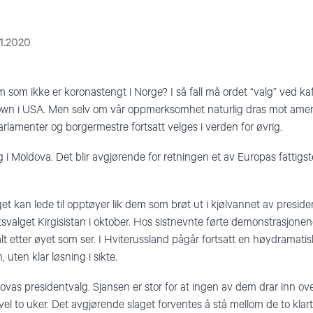
11.2020
m som ikke er koronastengt i Norge? I så fall må ordet “valg” ved k
 i USA. Men selv om vår oppmerksomhet naturlig dras mot amerik
parlamenter og borgermestre fortsatt velges i verden for øvrig.
i Moldova. Det blir avgjørende for retningen et av Europas fattigste
get kan lede til opptøyer lik dem som brøt ut i kjølvannet av preside
tsvalget Kirgisistan i oktober. Hos sistnevnte førte demonstrasjonene
 alt etter øyet som ser. I Hviterussland pågår fortsatt en høydramati
uten klar løsning i sikte.
oldovas presidentvalg. Sjansen er stor for at ingen av dem drar inn 
vel to uker. Det avgjørende slaget forventes å stå mellom de to kla