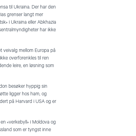
ensa til Ukraina. Der har den
trias grenser langt mer
k» i Ukraina eller Abkhazia
sentralmyndigheter har ikke
et veivalg mellom Europa på
ke overforenkles til ren
idende leire, en løsning som
odon besøker hyppig sin
øtte ligger hos ham, og
udert på Harvard i USA og er
 en «verkebyll» i Moldova og
ssland som er tyngst inne