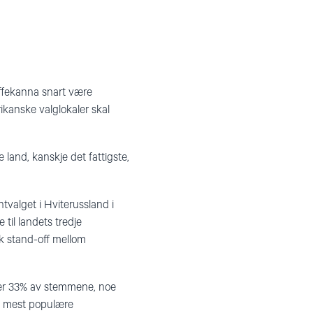
affekanna snart være
anske valglokaler skal
 land, kanskje det fattigste,
ntvalget i Hviterussland i
 til landets tredje
sk stand-off mellom
over 33% av stemmene, noe
rt mest populære