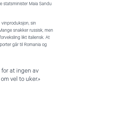
re statsminister Maia Sandu
n vinproduksjon, sin
. Mange snakker russisk, men
veksling likt italiensk. At
porter går til Romania og
 for at ingen av
om vel to uker.