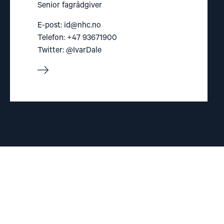
Senior fagrådgiver
E-post:
id@nhc.no
Telefon: +47 93671900
Twitter: @IvarDale