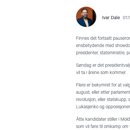
01.
Ivar Dale
Finnes det fortsatt pausero
ensbetydende med showdown
presidenter, statsministre, 
Søndag er det presidentvalg 
vil ta i årene som kommer.
Flere er bekymret for at val
august, eller etter parlamen
revolusjon, eller statskupp,
Lukasjenko og opposisjonen, 
Åtte kandidater stiller i M
som vil føre til omkamp om 