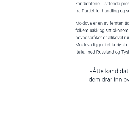
kandidatene – sittende pres
fra Partiet for handling og s
Moldova er en av femten tidl
folkemusikk og sitt økonomi
hovedspråket er allikevel ru
Moldova ligger i et kuriøst
Italia, med Russland og Tys
Åtte kandidate
dem drar inn ov