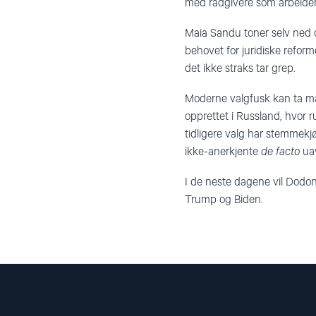
med rådgivere som arbeider 
Maia Sandu toner selv ned 
behovet for juridiske refo
det ikke straks tar grep.
Moderne valgfusk kan ta mang
opprettet i Russland, hvor 
tidligere valg har stemmekjø
ikke-anerkjente
de facto
uav
I de neste dagene vil Dodo
Trump og Biden.