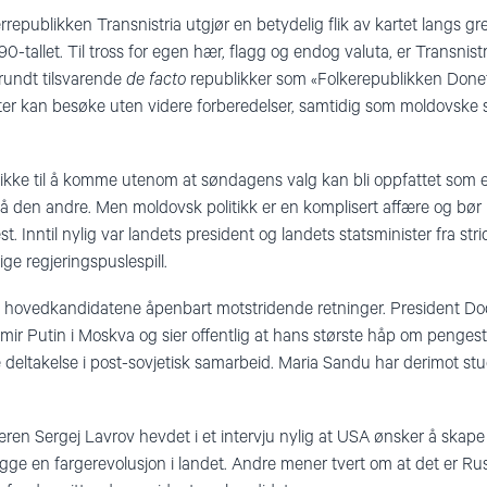
republikken Transnistria utgjør en betydelig flik av kartet langs gr
 90-tallet. Til tross for egen hær, flagg og endog valuta, er Transnis
rundt tilsvarende
de facto
republikker som «Folkerepublikken Donets
ster kan besøke uten videre forberedelser, samtidig som moldovske 
t ikke til å komme utenom at søndagens valg kan bli oppfattet som 
 den andre. Men moldovsk politikk er en komplisert affære og bør ik
 Inntil nylig var landets president og landets statsminister fra str
ige regjeringspuslespill.
 to hovedkandidatene åpenbart motstridende retninger. President D
mir Putin i Moskva og sier offentlig at hans største håp om pengest
deltakelse i post-sovjetisk samarbeid. Maria Sandu har derimot st
eren Sergej Lavrov hevdet i et intervju nylig at USA ønsker å skape
egge en fargerevolusjon i landet. Andre mener tvert om at det er Ru