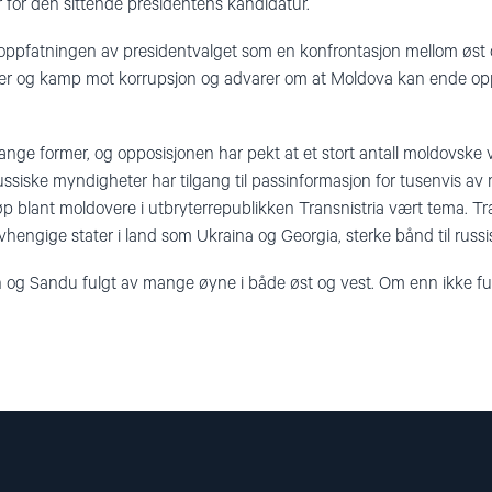
for den sittende presidentens kandidatur.
oppfatningen av presidentvalget som en konfrontasjon mellom øst 
rmer og kamp mot korrupsjon og advarer om at Moldova kan ende opp
e former, og opposisjonen har pekt at et stort antall moldovske valg
russiske myndigheter har tilgang til passinformasjon for tusenvis a
p blant moldovere i utbryterrepublikken Transnistria vært tema. Tran
hengige stater i land som Ukraina og Georgia, sterke bånd til russ
n og Sandu fulgt av mange øyne i både øst og vest. Om enn ikke fu