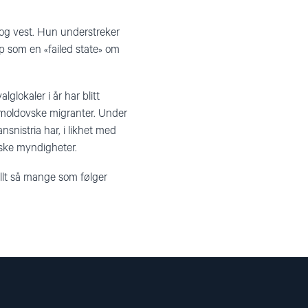
og vest. Hun understreker
 som en «failed state» om
lokaler i år har blitt
v moldovske migranter. Under
snistria har, i likhet med
iske myndigheter.
llt så mange som følger