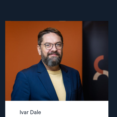
Read
article
"Ivar
Dale"
Ivar Dale