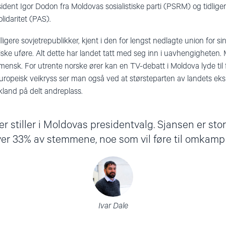
ident Igor Dodon fra Moldovas sosialistiske parti (PSRM) og tidlige
olidaritet (PAS).
igere sovjetrepublikker, kjent i den for lengst nedlagte union for si
ske uføre. Alt dette har landet tatt med seg inn i uavhengigheten
mensk. For utrente norske ører kan en TV-debatt i Moldova lyde til for
 europeisk veikryss ser man også ved at størsteparten av landets eks
kland på delt andreplass.
r stiller i Moldovas presidentvalg. Sjansen er stor
er 33% av stemmene, noe som vil føre til omkamp 
Ivar Dale