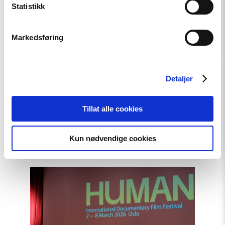
Statistikk
Markedsføring
Detaljer
Artikkel
Tillat alle cookies
Tydelig støtte i Haag til «People
First»
Kun nødvendige cookies
Read
article
"Den
indre
fienden"