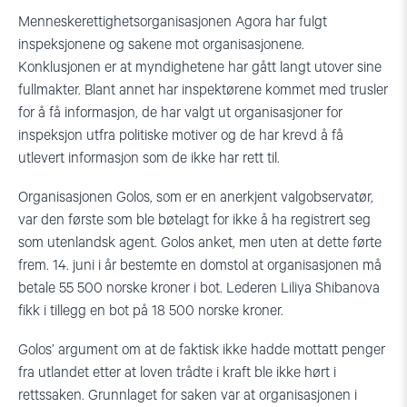
Menneskerettighetsorganisasjonen Agora har fulgt
inspeksjonene og sakene mot organisasjonene.
Konklusjonen er at myndighetene har gått langt utover sine
fullmakter. Blant annet har inspektørene kommet med trusler
for å få informasjon, de har valgt ut organisasjoner for
inspeksjon utfra politiske motiver og de har krevd å få
utlevert informasjon som de ikke har rett til.
Organisasjonen Golos, som er en anerkjent valgobservatør,
var den første som ble bøtelagt for ikke å ha registrert seg
som utenlandsk agent. Golos anket, men uten at dette førte
frem. 14. juni i år bestemte en domstol at organisasjonen må
betale 55 500 norske kroner i bot. Lederen Liliya Shibanova
fikk i tillegg en bot på 18 500 norske kroner.
Golos’ argument om at de faktisk ikke hadde mottatt penger
fra utlandet etter at loven trådte i kraft ble ikke hørt i
rettssaken. Grunnlaget for saken var at organisasjonen i