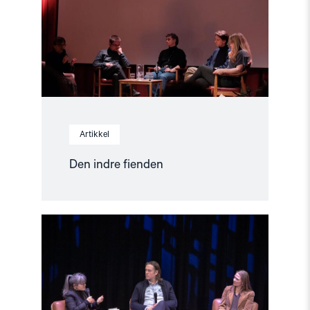
Artikkel
Den indre fienden
Read
article
"Når
krig
blir
hverdag"