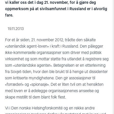
vi kaller oss det i dag 21. november, for å gjøre deg
oppmerksom på at sivilsamfunnet i Russland er i alvorlig
fare.
19.11.2013
For et år siden, 21. november 2012, trådte den såkalte
«utenlandsk agent-loven» i kraft i Russland. Den pålegger
ikke-kommersielle organisasjoner som driver med politisk
virksomhet og som mottar støtte fra utlandet å registrere seg
som «utenlandske agenter». Betegnelsen er en etterlevning
fra Sovjet-tiden, hvor den ble brukt til å henge ut dissidenter
som kritiserte myndighetene. Den gir assosiasjoner til
«forræderi» og «spionasje». Det er liten tvil om at hensikten
med loven er å ødelegge organisasjonenes anseelse og
skape mistillit til dem blant folk flest.
Vi i Den norske Helsingforskomité og en rekke andre