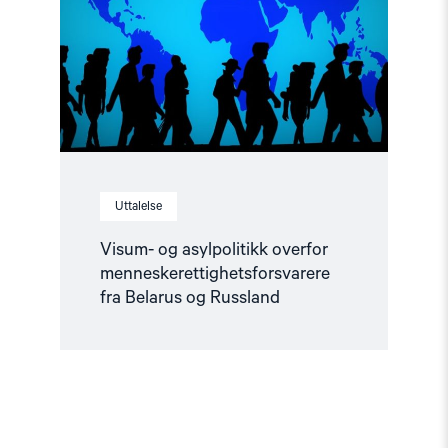
menneskerettighetsforsvarere
fra
Belarus
og
Russland"
Uttalelse
Visum- og asylpolitikk overfor
menneskerettighetsforsvarere
fra Belarus og Russland