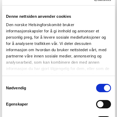
Denne nettsiden anvender cookies
Relatert
Den norske Helsingforskomité bruker
informasjonskapsler for å gi innhold og annonser et
personlig preg, for å levere sosiale mediefunksjoner og
for å analysere trafikken vår. Vi deler dessuten
Read
informasjon om hvordan du bruker nettstedet vårt, med
article
partnerne våre innen sosiale medier, annonsering og
"Tydelig
analysearbeid, som kan kombinere den med annen
støtte
i
informasjon du har gjort tilgjengelig for dem, eller som de
Haag
har samlet inn gjennom din bruk av tjenestene deres.
til
«People
Samtykkevalg
First»"
Nødvendig
Egenskaper