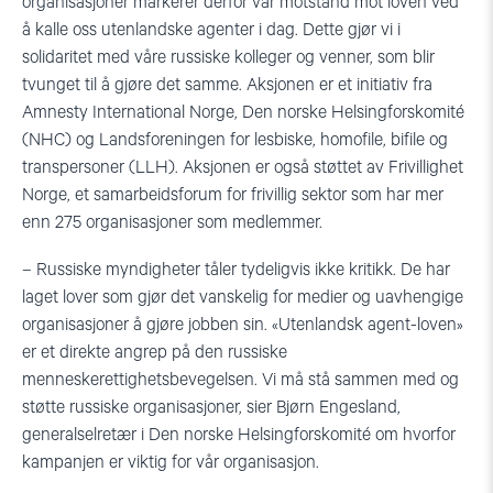
organisasjoner markerer derfor vår motstand mot loven ved
å kalle oss utenlandske agenter i dag. Dette gjør vi i
solidaritet med våre russiske kolleger og venner, som blir
tvunget til å gjøre det samme. Aksjonen er et initiativ fra
Amnesty International Norge, Den norske Helsingforskomité
(NHC) og Landsforeningen for lesbiske, homofile, bifile og
transpersoner (LLH). Aksjonen er også støttet av Frivillighet
Norge, et samarbeidsforum for frivillig sektor som har mer
enn 275 organisasjoner som medlemmer.
– Russiske myndigheter tåler tydeligvis ikke kritikk. De har
laget lover som gjør det vanskelig for medier og uavhengige
organisasjoner å gjøre jobben sin. «Utenlandsk agent-loven»
er et direkte angrep på den russiske
menneskerettighetsbevegelsen. Vi må stå sammen med og
støtte russiske organisasjoner, sier Bjørn Engesland,
generalselretær i Den norske Helsingforskomité om hvorfor
kampanjen er viktig for vår organisasjon.