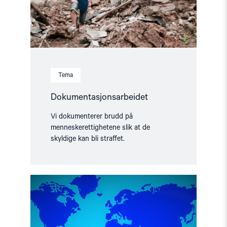
Tema
Dokumentasjonsarbeidet
Vi dokumenterer brudd på
menneskerettighetene slik at de
skyldige kan bli straffet.
Read
article
"Visum-
og
asylpolitikk
overfor