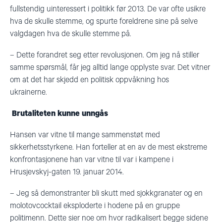
fullstendig uinteressert i politikk før 2013. De var ofte usikre
hva de skulle stemme, og spurte foreldrene sine på selve
valgdagen hva de skulle stemme på.
–
Dette forandret seg etter revolusjonen. Om jeg nå stiller
samme spørsmål, får jeg alltid lange opplyste svar. Det vitner
om at det har skjedd en politisk oppvåkning hos
ukrainerne.
Brutaliteten kunne unngås
Hansen var vitne til mange sammenstøt med
sikkerhetsstyrkene. Han forteller at en av de mest ekstreme
konfrontasjonen
e
han var vitne til var i kampene i
Hrusjevskyj-gaten 19. januar 2014.
–
Jeg så demonstranter bli skut
t
med sjokkgranater og en
molotovcocktail eksploderte i hodene på en gruppe
politimenn. Dette sier noe om hvor radikalisert begge sidene