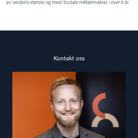
av verdens største og mest brutale militærmakter i over ti år.
Kontakt oss
Read
article
"Arve
Hansen"