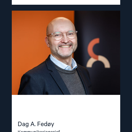
Read
article
"Dag
A.
Fedøy"
Dag A. Fedøy