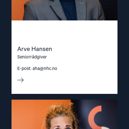
Arve Hansen
Seniorrådgiver
E-post:
aha@nhc.no
Read
article
"Olya
Shamshur"