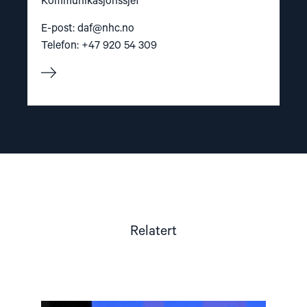
Kommunikasjonssjef
E-post:
daf@nhc.no
Telefon: +47 920 54 309
Relatert
Read