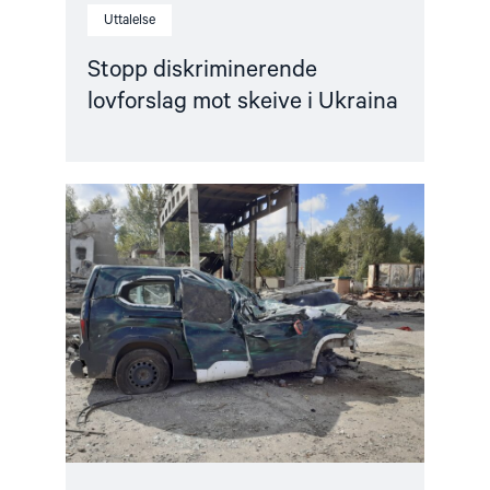
Uttalelse
Stopp diskriminerende
lovforslag mot skeive i Ukraina
Read
article
"Livet
under
russisk
okkupasjon:
Frykt
og
undertrykkelse"