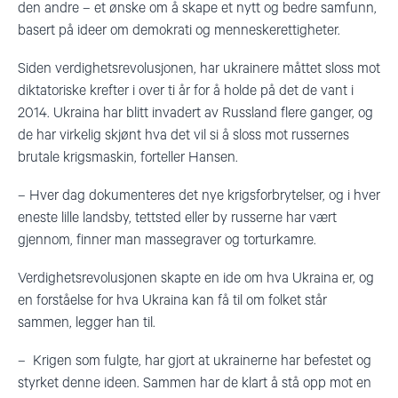
den andre – et ønske om å skape et nytt og bedre samfunn,
basert på ideer om demokrati og menneskerettigheter.
Siden verdighetsrevolusjonen, har ukrainere måttet sloss mot
diktatoriske krefter i over ti år for å holde på det de vant i
2014. Ukraina har blitt invadert av Russland flere ganger, og
de har virkelig skjønt hva det vil si å sloss mot
russernes
brutale krigsmaskin, forteller Hansen.
–
Hver dag dokumenteres det nye krigsforbrytelser, og i hver
eneste lille landsby, tettsted eller by russerne har vært
gjennom, finner man massegraver og torturkamre.
Verdighetsrevolusjonen skapte en ide om hva Ukraina er, og
en forståelse for hva Ukraina kan få til om folket står
sammen, legger han til.
– Krigen som fulgte, har gjort at ukrainerne har befestet og
styrket denne ideen. Sammen har de klart å stå opp mot en