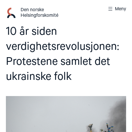
Gå
Meny
til
Den norske
Helsingforskomité
innhold
10 år siden
verdighetsrevolusjonen:
Protestene samlet det
ukrainske folk