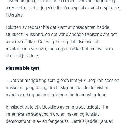
–
Stemningen gikk fra sinne til raseri. Det var i dagene og
ukene etter det at jeg virkelig så en spiral av vold utspille seg
i Ukraina.
I slutten av februar ble det kjent at presidenten hadde
stukket til Russland, og det var blandede følelser blant det
ukrainske folket. Det var glede og lettelse over at
revolusjonen var over, men også usikkerhet om hva som
skulle skje videre.
Plassen ble tyst
–
Det var mange ting som gjorde inntrykk. Jeg kan spesielt
huske en gang da jeg dro til Majdan, da ble det vist en
nyhetssending på en storskjerm for demonstrantene.
Innslaget viste et videoklipp av en gruppe soldater fra
innenriksministeriet som dro en naken og forslått
demonstrant ut av en fangebuss. Dette skjedde i januar.