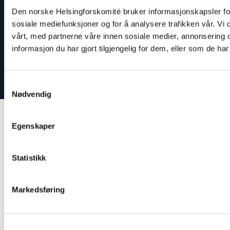
Den norske Helsingforskomité bruker informasjonskapsler for 
Lenker
sosiale mediefunksjoner og for å analysere trafikken vår. Vi
Kontakt
vårt, med partnerne våre innen sosiale medier, annonserin
informasjon du har gjort tilgjengelig for dem, eller som de h
Støtt oss
Varsling om kritikkverdige forhold
Samtykkevalg
Nødvendig
Egenskaper
Statistikk
Markedsføring