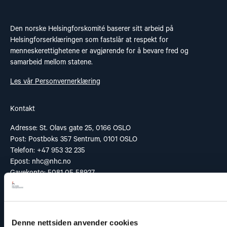
Den norske Helsingforskomité baserer sitt arbeid på
Helsingforserklæringen som fastslår at respekt for
menneskerettighetene er avgjørende for å bevare fred og
samarbeid mellom statene.
Les vår Personvernerklæring
Kontakt
Adresse: St. Olavs gate 25, 0166 OSLO
Post: Postboks 357 Sentrum, 0101 OSLO
Telefon: +47 953 32 235
Epost:
nhc@nhc.no
Gavekonto: 5081 05 58927
Organisasjonsnummer: 959 196 451
Vipps: 20935
Denne nettsiden anvender cookies