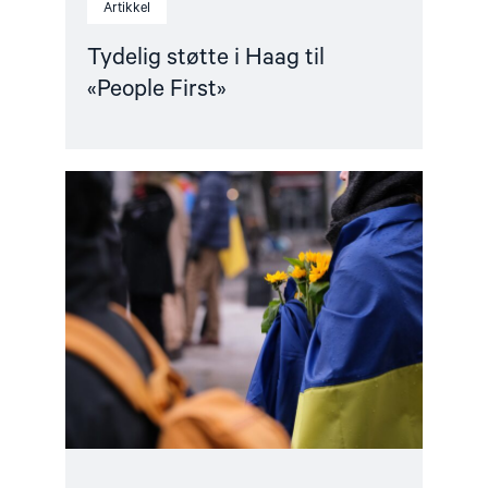
Artikkel
Tydelig støtte i Haag til
«People First»
Read
article
"Stopp
diskriminerende
lovforslag
mot
skeive
i
Ukraina"