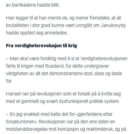
av barrikadene hadde blitt.
Han legger til at han mente da, og mener fremdeles, at all
brutaliteten i stor grad kunne vært unngått om Janukovytsj
hadde oppført seg annerledes.
Fra
verdighets
revolusjon til krig
–
Man skal være forsiktig med å si at Verdighetsrevolusjonen
førte til krigen med Russland, for dette undergraver
viktigheten av alt det demonstrantene stod, sloss og døde
for.
Hansen ser på revolusjonen som et forsøk på å kvitte seg
med et gammelt og svært dysfunksjonelt politisk system.
–
En jeg snakket med kalte det for
«gjenferdene etter
Sovjetunionen». Revolusjonen var på den ene siden en
motstandsbevegelse mot korrupsjon og maktmisbruk, og på