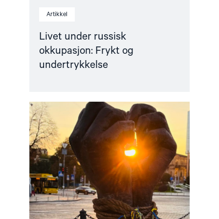
Artikkel
Livet under russisk
okkupasjon: Frykt og
undertrykkelse
Read
article
"Ber
om
norsk
støtte
til
People
First-
kampanjen"