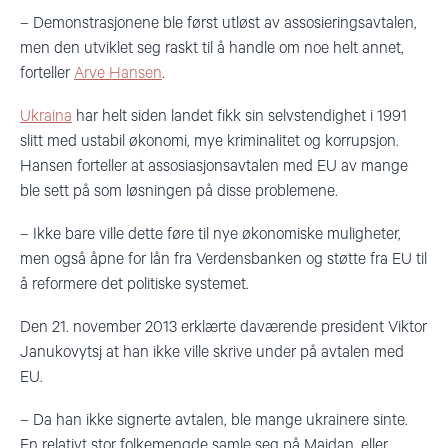
–
Demonstrasjonene ble først utløst av assosieringsavtalen,
men den utviklet seg raskt til å handle om noe helt annet,
forteller
Arve Hansen
.
Ukraina
har helt siden landet fikk sin selvstendighet i 1991
slitt med ustabil økonomi, mye kriminalitet og korrupsjon.
Hansen forteller at assosiasjonsavtalen med EU av mange
ble sett på som løsningen på disse problemene.
–
Ikke bare ville dette føre til nye økonomiske muligheter,
men også åpne for lån fra Verdensbanken og støtte fra EU til
å reformere det politiske systemet.
Den 21. november 2013 erklærte daværende president Viktor
Janukovytsj at han ikke ville skrive under på avtalen med
EU.
–
Da han ikke signerte avtalen, ble mange ukrainere sinte.
En relativt stor folkemengde samle seg på Majdan, eller