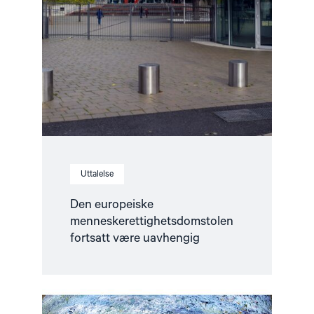
Uttalelse
Den europeiske
menneskerettighetsdomstolen
fortsatt være uavhengig
Read
article