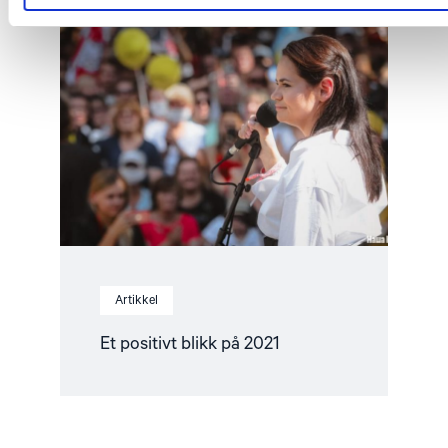
article
"Et
positivt
blikk
på
2021"
Artikkel
Et positivt blikk på 2021