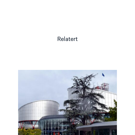
Relatert
Read
article
"Den
europeiske
menneskerettighetsdomstolen
fortsatt
være
uavhengig"