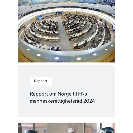
"Rapport
om
Norge
til
FNs
menneskerettighetsråd
2024"
Rapport
Rapport om Norge til FNs
menneskerettighetsråd 2024
Read
article