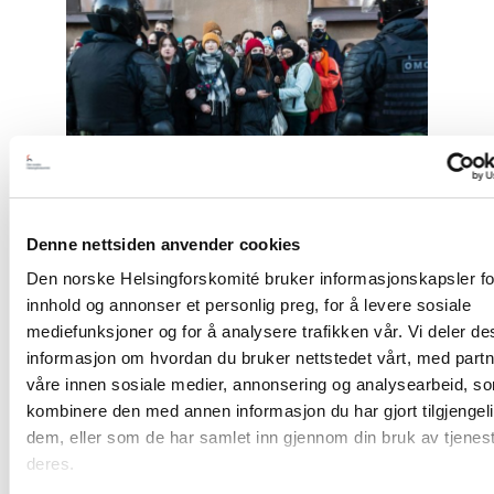
"Åpent
brev
om
budsjettkutt
til
menneskerettigheter"
Denne nettsiden anvender cookies
Den norske Helsingforskomité bruker informasjonskapsler for
Uttalelse
innhold og annonser et personlig preg, for å levere sosiale
mediefunksjoner og for å analysere trafikken vår. Vi deler d
Åpent brev om budsjettkutt til
informasjon om hvordan du bruker nettstedet vårt, med part
menneskerettigheter
våre innen sosiale medier, annonsering og analysearbeid, s
kombinere den med annen informasjon du har gjort tilgjengeli
dem, eller som de har samlet inn gjennom din bruk av tjenes
deres.
Read
article