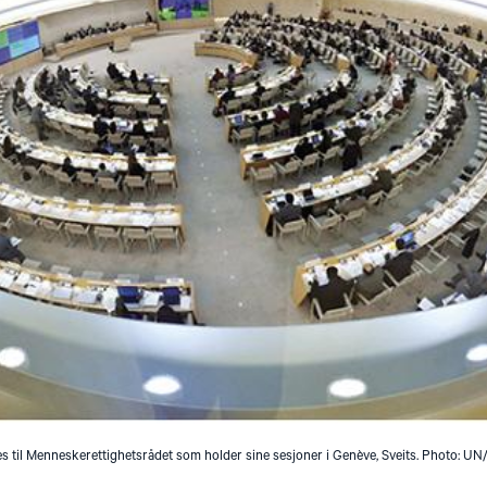
 til Menneskerettighetsrådet som holder sine sesjoner i Genève, Sveits. Photo: U