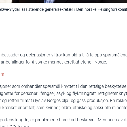
løve-Slydal, assisterende generalsekretær i Den norske Helsingforskomi
mbassader og delegasjoner vi tror kan bidra til å ta opp spørsmålen
anbefalinger for å styrke menneskerettighetene i Norge.
rum
sjoner som omhandler spørsmål knyttet til den rettslige beskyttels
ettigheter for personer i fengsel, asyl- og flyktningrett, rettigheter kny
t og retten til mat i lys av Norges olje- og gass produksjon. En rek
ter krenket er omtalt, som kvinner, eldre, etniske og seksuelle minorite
portens lengde, er problemene bare kort beskrevet. Men noen av d