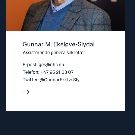
Gunnar M. Ekeløve-Slydal
Assisterende generalsekretær
E-post:
ges@nhc.no
Telefon: +47 95 21 03 07
Twitter: @GunnarEkelveSly