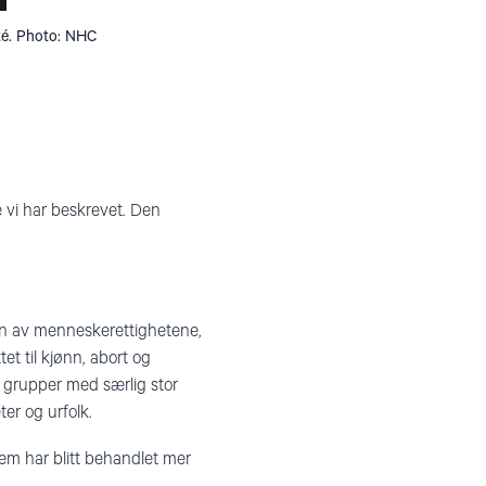
té. Photo: NHC
e vi har beskrevet. Den
en av menneskerettighetene,
ttet til kjønn, abort og
ke grupper med særlig stor
ter og urfolk.
em har blitt behandlet mer