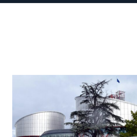
Read
article
"Den
europeiske
menneskerettighetsdomstolen
fortsatt
være
uavhengig"