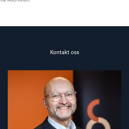
r fra NGO-forum.
Kontakt oss
Read
article
"Dag
A.
Fedøy"