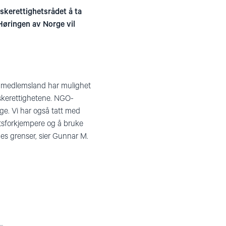
kerettighetsrådet å ta
Høringen av Norge vil
s medlemsland har mulighet
skerettighetene. NGO-
ge. Vi har også tatt med
etsforkjempere og å bruke
ges grenser, sier Gunnar M.