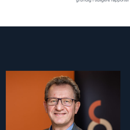
grundig i tidligere rapporte
Read
article
"Gunnar
M.
Ekeløve-
Slydal"