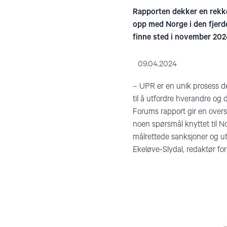
Rapporten dekker en rekk
opp med Norge i den fjerd
finne sted i november 202
09.04.2024
– UPR er en unik prosess d
til å utfordre hverandre o
Forums rapport gir en overs
noen spørsmål knyttet til N
målrettede sanksjoner og utø
Ekeløve-Slydal, redaktør for