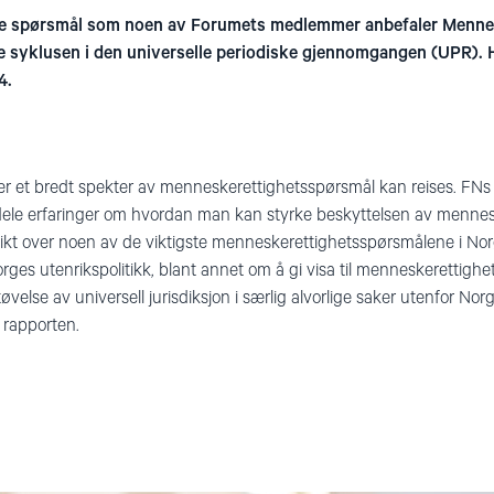
e spørsmål som noen av Forumets medlemmer anbefaler Mennes
e syklusen i den universelle periodiske gjennomgangen (UPR). 
4.
er et bredt spekter av menneskerettighetsspørsmål kan reises. FN
g dele erfaringer om hvordan man kan styrke beskyttelsen av menne
ikt over noen av de viktigste menneskerettighetsspørsmålene i Nor
orges utenrikspolitikk, blant annet om å gi visa til menneskerettigh
velse av universell jurisdiksjon i særlig alvorlige saker utenfor Nor
 rapporten.