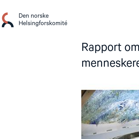
Gå
til
Den norske
innhold
Helsingforskomité
Rapport om
menneskere