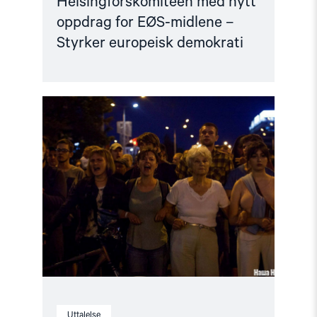
Helsingforskomiteen med nytt
oppdrag for EØS-midlene –
Styrker europeisk demokrati
Read
article
"Utviklingspolitikken
må
ta
menneskerettigheter
på
alvor"
Uttalelse