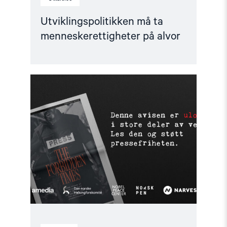
Utviklingspolitikken må ta
menneskerettigheter på alvor
Read
article
"Støtt
pressefriheten
–
les
The
Forbidden
Times"