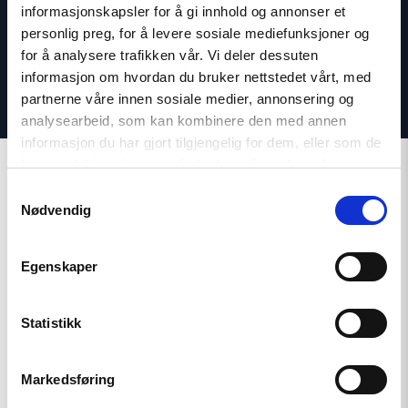
informasjonskapsler for å gi innhold og annonser et
personlig preg, for å levere sosiale mediefunksjoner og
for å analysere trafikken vår. Vi deler dessuten
informasjon om hvordan du bruker nettstedet vårt, med
partnerne våre innen sosiale medier, annonsering og
analysearbeid, som kan kombinere den med annen
informasjon du har gjort tilgjengelig for dem, eller som de
har samlet inn gjennom din bruk av tjenestene deres.
Samtykkevalg
Nødvendig
Relatert
Egenskaper
Statistikk
Read
article
"Møt
Markedsføring
Helsingforskomiteen
på