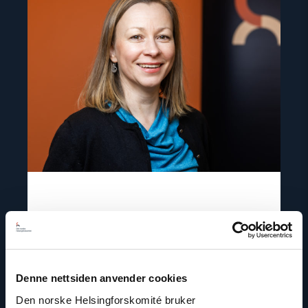
"Csilla
Czimbalmos"
Csilla Czimbalmos
Senior porteføljeforvalter
Denne nettsiden anvender cookies
E-post:
cc@nhc.no
Den norske Helsingforskomité bruker
Telefon: +47 93 28 43 04