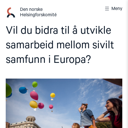
Gå
Meny
til
Den norske
Helsingforskomité
innhold
Vil du bidra til å utvikle
samarbeid mellom sivilt
samfunn i Europa?