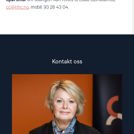
cc@nhc.no
, mobil: 93 28 43 04.
Kontakt oss
Read
article
"Berit
Lindeman"