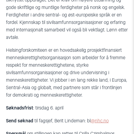
tilknyttet oppdraget. Det er krav om høyere utdanning og
gode skriftlige og muntlige ferdigheter på norsk og engelsk.
Ferdigheter i andre sentral- og øst-europeiske språk er en
fordel. Kjennskap til sivilsamfunnsorganisasjoner og erfaring
med internasjonalt samarbeid vil også bli vektlagt. Lønn etter
avtale.
Helsingforskomiteen er en hovedsakelig prosjektfinansiert
menneskerettighetsorganisasjon som arbeider for å fremme
respekt for menneskerettighetene, styrke
sivilsamfunnsorganisasjoner og drive undervisning i
menneskerettigheter. Vi jobber i en lang rekke land, i Europa,
Sentral-Asia og globalt, med partnere som står i frontlinjen
for demokrati og menneskerettigheter.
Søknadsfrist
: tirsdag 6. april
Send søknad
til fagsjef, Berit Lindeman: bl
@nhc.no
Spørsmål
om stillingen kan rettes til Csilla Czimbalmos,