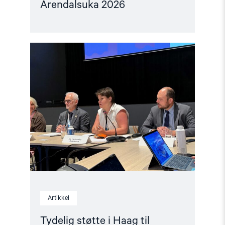
Arendalsuka 2026
Read
article
"Tydelig
støtte
i
Haag
til
«People
First»"
Artikkel
Tydelig støtte i Haag til