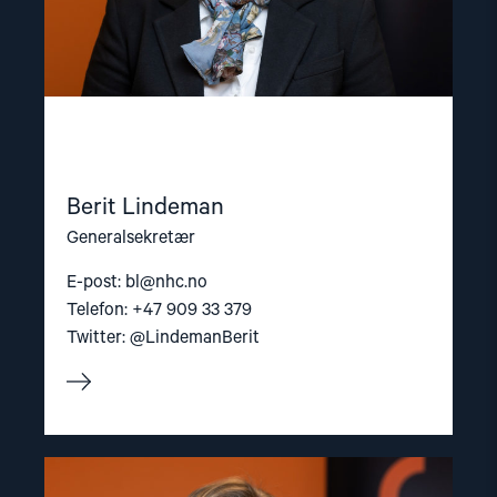
Berit Lindeman
Generalsekretær
E-post:
bl@nhc.no
Telefon: +47 909 33 379
Twitter: @LindemanBerit
Read
article