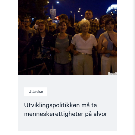
Read
article
"Utviklingspolitikken
må
ta
menneskerettigheter
på
alvor"
Uttalelse
Utviklingspolitikken må ta
menneskerettigheter på alvor