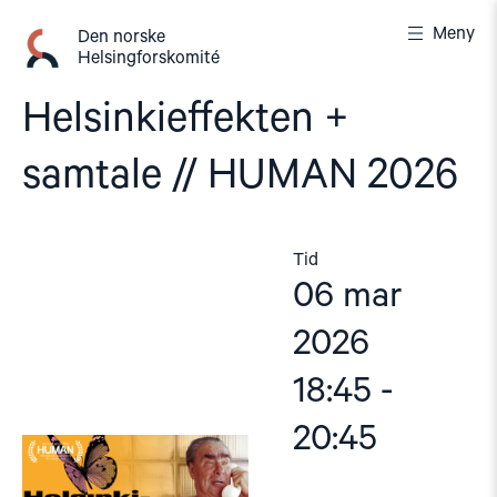
Gå
Meny
til
Den norske
Helsingforskomité
innhold
Helsinkieffekten +
samtale // HUMAN 2026
Tid
06 mar
2026
18:45 -
20:45