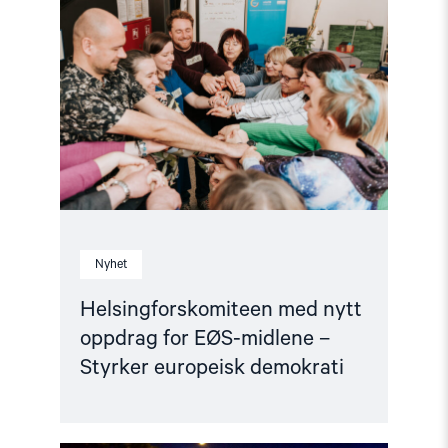
med
nytt
oppdrag
for
EØS-
midlene
–
Styrker
europeisk
demokrati"
Nyhet
Helsingforskomiteen med nytt
oppdrag for EØS-midlene –
Styrker europeisk demokrati