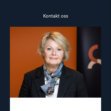
Kontakt oss
Read
article
"Berit
Lindeman"