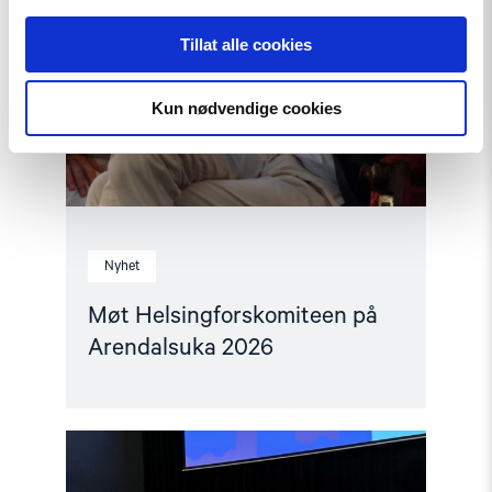
Tillat alle cookies
Kun nødvendige cookies
Nyhet
Møt Helsingforskomiteen på
Arendalsuka 2026
Read
article
"Tydelig