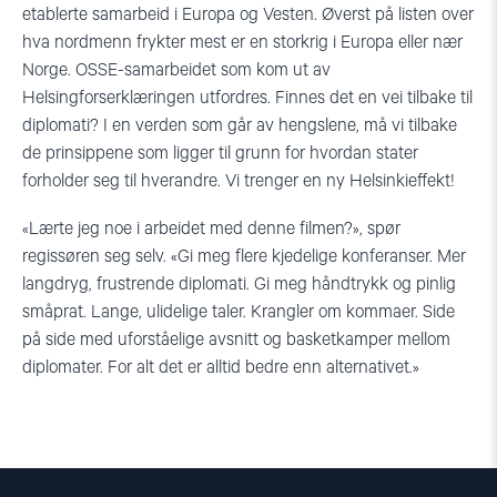
etablerte samarbeid i Europa og Vesten. Øverst på listen over
hva nordmenn frykter mest er en storkrig i Europa eller nær
Norge. OSSE-samarbeidet som kom ut av
Helsingforserklæringen utfordres. Finnes det en vei tilbake til
diplomati? I en verden som går av hengslene, må vi tilbake
de prinsippene som ligger til grunn for hvordan stater
forholder seg til hverandre. Vi trenger en ny Helsinkieffekt!
«Lærte jeg noe i arbeidet med denne filmen?», spør
regissøren seg selv. «Gi meg flere kjedelige konferanser. Mer
langdryg, frustrende diplomati. Gi meg håndtrykk og pinlig
småprat. Lange, ulidelige taler. Krangler om kommaer. Side
på side med uforståelige avsnitt og basketkamper mellom
diplomater. For alt det er alltid bedre enn alternativet.»