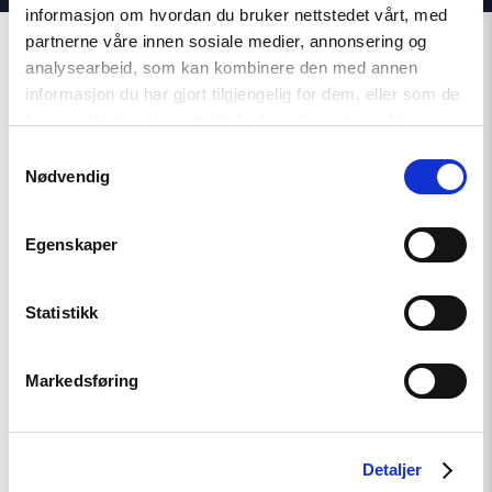
informasjon om hvordan du bruker nettstedet vårt, med
partnerne våre innen sosiale medier, annonsering og
analysearbeid, som kan kombinere den med annen
informasjon du har gjort tilgjengelig for dem, eller som de
har samlet inn gjennom din bruk av tjenestene deres.
Relatert
Samtykkevalg
Nødvendig
Egenskaper
Read
article
"Møt
Statistikk
Helsingforskomiteen
på
Arendalsuka
2026"
Markedsføring
Detaljer