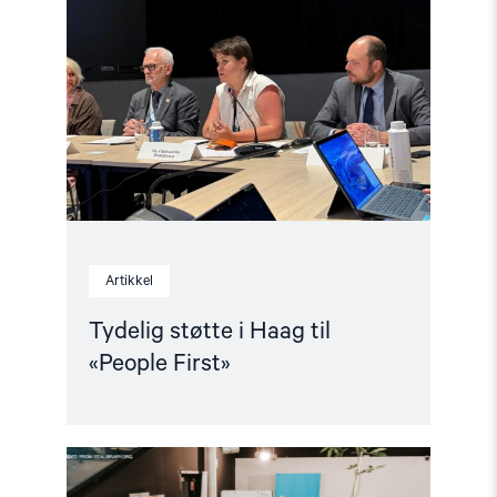
støtte
i
Haag
til
«People
First»"
Artikkel
Tydelig støtte i Haag til
«People First»
Read
article
"Helsingforskomiteen