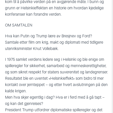
kom til å påvirke verden på en avgjørende måte. I bunn og
grunn er Helsinkieffekten en historie om hvordan kjedelige
konferanser kan forandre verden.
OM SAMTALEN
Hva kan Putin og Trump lære av Bresjnev og Ford?
Samtale etter film om krig, makt og diplomati med tidligere
utenriksminister Knut Vollebæk.
I 1975 samlet verdens ledere seg i Helsinki og ble enige om
spilleregler for sikkerhet, samarbeid og menneskerettigheter,
og som sikret respekt for staters suverenitet og landegrenser.
Resultatet ble en uventet «Helsinkieffekt» som bidro til mer
kontakt over jernteppet – og etter hvert avslutningen på den
kalde krigen.
Men hva skjer egentlig i dag? Hva er i ferd med å gå tapt –
og kan det gjenreises?
President Trump utfordrer diplomatiske spilleregler og det