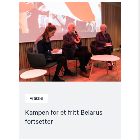
Read
article
"Kampen
for
et
fritt
Belarus
fortsetter"
Artikkel
Kampen for et fritt Belarus
fortsetter