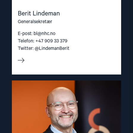
Berit Lindeman
Generalsekretær
E-post:
bl@nhc.no
Telefon: +47 909 33 379
Twitter: @LindemanBerit
Read
article
"Dag
A.
Fedøy"