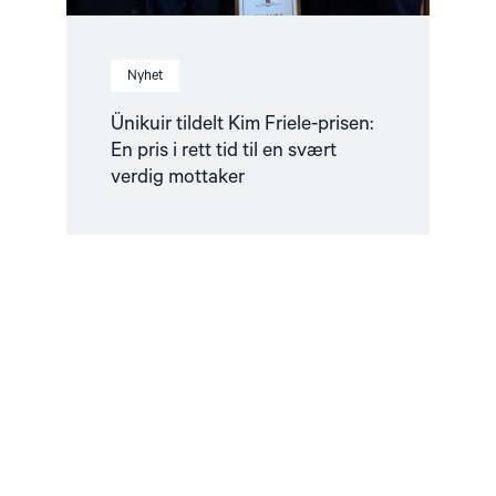
en
svært
verdig
mottaker"
Nyhet
Ünikuir tildelt Kim Friele-prisen:
En pris i rett tid til en svært
verdig mottaker