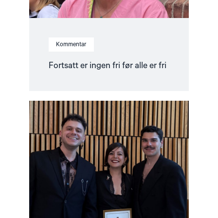
Kommentar
Fortsatt er ingen fri før alle er fri
Read
article
"Ünikuir
tildelt
Kim
Friele-
prisen:
En
pris
i
rett
tid
til