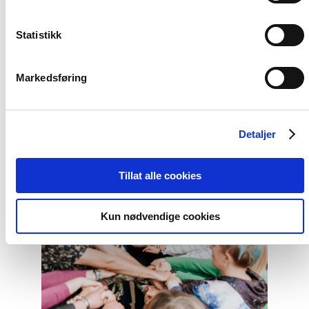
Statistikk
Artikkel
Tydelig støtte i Haag til «People
Markedsføring
First»
Detaljer
Read
article
"Helsingforskomiteen
Tillat alle cookies
med
nytt
oppdrag
Kun nødvendige cookies
for
EØS-
midlene
–
Styrker
europeisk
demokrati"