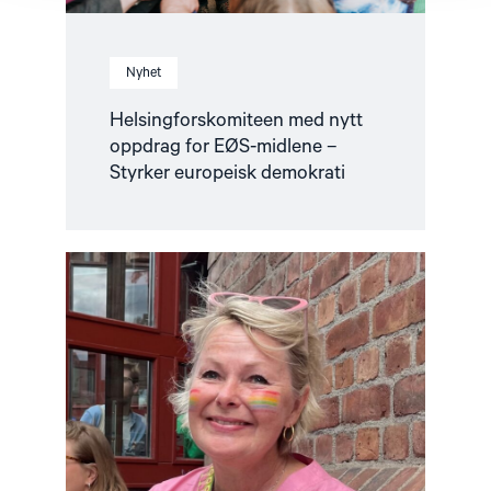
Nyhet
Helsingforskomiteen med nytt
oppdrag for EØS-midlene –
Styrker europeisk demokrati
Read
article
"Fortsatt
er
ingen
fri
før
alle
er
fri"