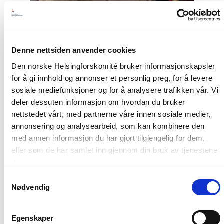
Nyhet
Denne nettsiden anvender cookies
Møt Helsingforskomiteen på
Arendalsuka 2026
Den norske Helsingforskomité bruker informasjonskapsler
for å gi innhold og annonser et personlig preg, for å levere
sosiale mediefunksjoner og for å analysere trafikken vår. Vi
deler dessuten informasjon om hvordan du bruker
Read
nettstedet vårt, med partnerne våre innen sosiale medier,
article
"Tydelig
annonsering og analysearbeid, som kan kombinere den
støtte
med annen informasjon du har gjort tilgjengelig for dem,
i
eller som de har samlet inn gjennom din bruk av tjenestene
Haag
til
deres.
«People
Samtykkevalg
First»"
Nødvendig
Egenskaper