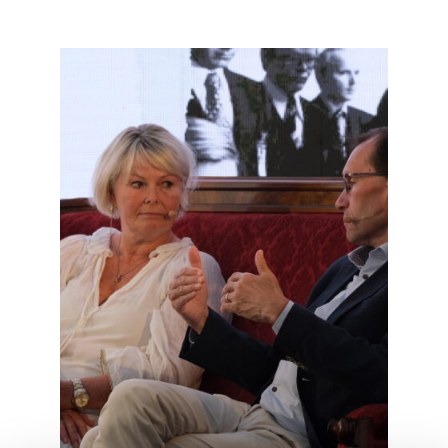
Read
article
"Møt
Helsingforskomiteen
på
Arendalsuka
2026"