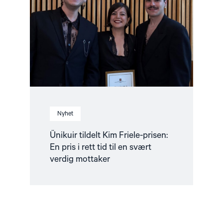
Friele-
prisen:
En
pris
i
rett
tid
til
en
svært
verdig
mottaker"
Nyhet
Ünikuir tildelt Kim Friele-prisen:
En pris i rett tid til en svært
verdig mottaker