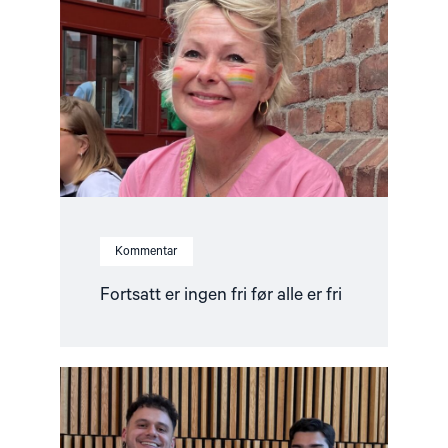
er
ingen
fri
før
alle
er
fri"
Kommentar
Fortsatt er ingen fri før alle er fri
Read
article
"Ünikuir
tildelt
Kim