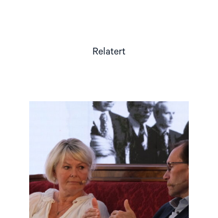
Relatert
Read
article
"Møt
Helsingforskomiteen
på
Arendalsuka
2026"