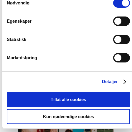
Nødvendig
Haag
til
«People
First»"
Egenskaper
Statistikk
Markedsføring
Artikkel
Tydelig støtte i Haag til «People
Detaljer
First»
Tillat alle cookies
Read
article
Kun nødvendige cookies
"Helsingforskomiteen
med
nytt