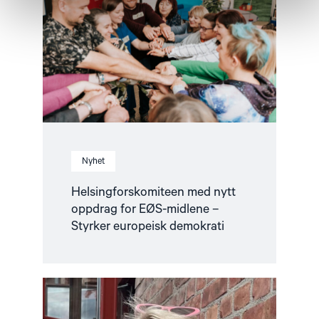
oppdrag
for
EØS-
midlene
–
Styrker
europeisk
demokrati"
Nyhet
Helsingforskomiteen med nytt
oppdrag for EØS-midlene –
Styrker europeisk demokrati
Read
article
"Fortsatt