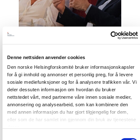
Denne nettsiden anvender cookies
Den norske Helsingforskomité bruker informasjonskapsler
Nyhet
for å gi innhold og annonser et personlig preg, for å levere
sosiale mediefunksjoner og for å analysere trafikken vår. Vi
Møt Helsingforskomiteen på
deler dessuten informasjon om hvordan du bruker
Arendalsuka 2026
nettstedet vårt, med partnerne våre innen sosiale medier,
annonsering og analysearbeid, som kan kombinere den
med annen informasjon du har gjort tilgjengelig for dem,
Read
eller som de har samlet inn gjennom din bruk av tjenestene
article
deres.
"Tydelig
støtte
Samtykkevalg
i