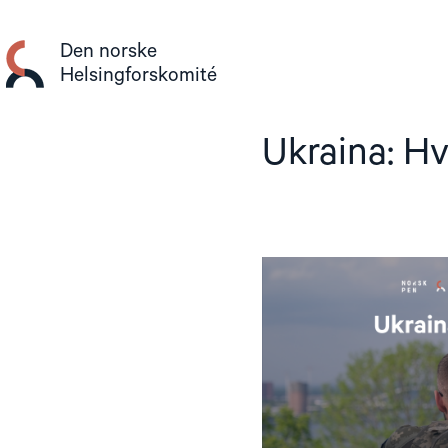
Gå
til
Den norske
innhold
Helsingforskomité
Ukraina: H