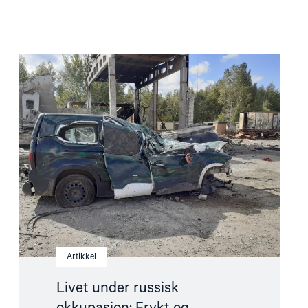
Read
article
"Livet
under
russisk
okkupasjon:
Frykt
og
undertrykkelse"
Artikkel
Livet under russisk