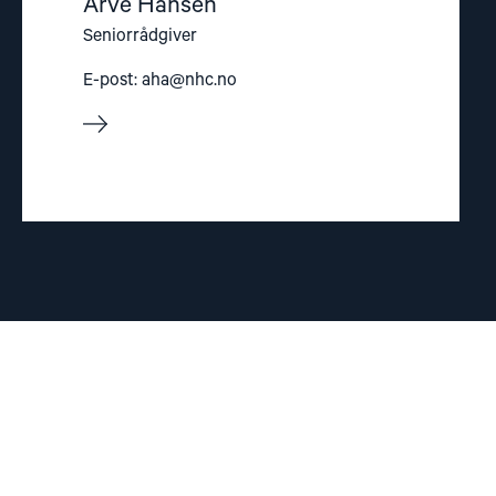
Arve Hansen
Seniorrådgiver
E-post:
aha@nhc.no