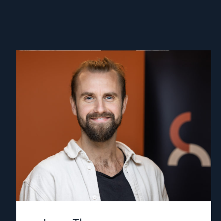
Read
article
"Lasse
Thomassen"