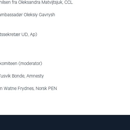
lsen fra Oleksandra Matvijtsjuk, CCL
 ambassadør Oleksiy Gavrysh
atssekretær UD, Ap)
skomiteen (moderator)
Tusvik Bonde, Amnesty
en Watne Frydnes, Norsk PEN