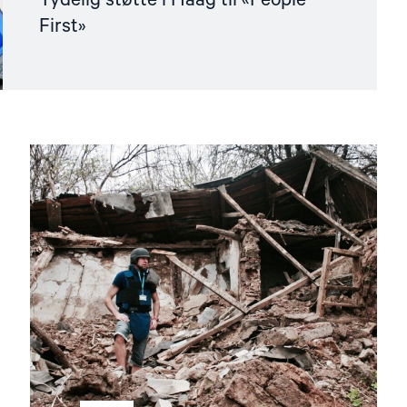
Tydelig støtte i Haag til «People
First»
Read
article
"Dokumentasjonsarbeidet"