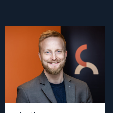
Read
article
"Arve
Hansen"