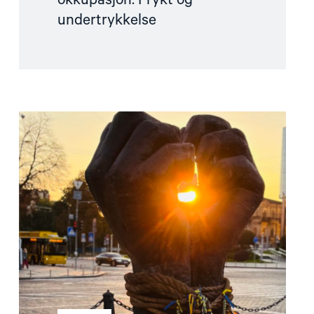
okkupasjon: Frykt og
undertrykkelse
Read
article
"Folk
først-
kampanjen:
Frigjør
fangene
etter
den
russiske
invasjonen"