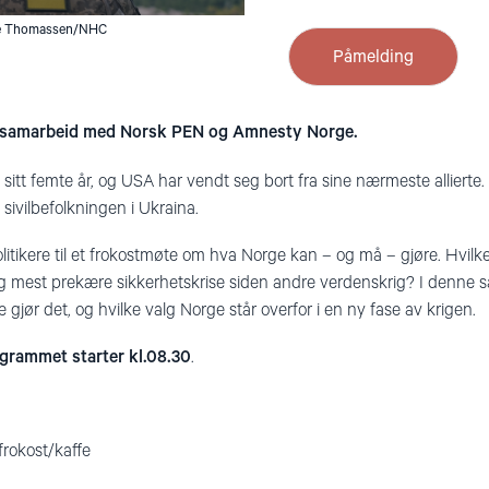
se Thomassen/NHC
Påmelding
i samarbeid med Norsk PEN og Amnesty Norge.
i sitt femte år, og USA har vendt seg bort fra sine nærmeste alliert
ivilbefolkningen i Ukraina.
itikere til et frokostmøte om hva Norge kan – og må – gjøre. Hvilken
 og mest prekære sikkerhetskrise siden andre verdenskrig? I denne sa
 gjør det, og hvilke valg Norge står overfor i en ny fase av krigen.
grammet starter kl.08.30
.
frokost/kaffe