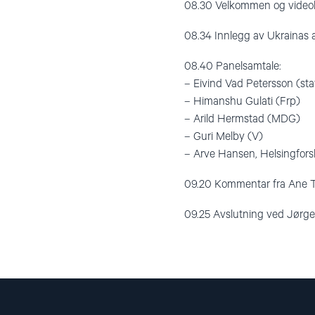
08.30 Velkommen og videohi
08.34 Innlegg av Ukrainas
08.40 Panelsamtale:
– Eivind Vad Petersson (st
– Himanshu Gulati (Frp)
– Arild Hermstad (MDG)
– Guri Melby (V)
– Arve Hansen, Helsingfor
09.20 Kommentar fra Ane 
09.25 Avslutning ved Jørg