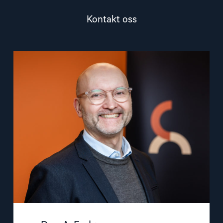
Kontakt oss
Read
article
"Dag
A.
Fedøy"