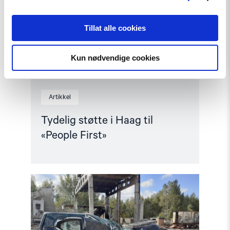
Tillat alle cookies
Kun nødvendige cookies
Artikkel
Tydelig støtte i Haag til
«People First»
Read
article
"Livet
under
russisk
okkupasjon: