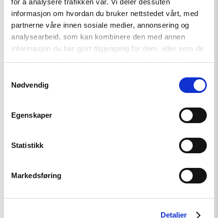
for å analysere trafikken vår. Vi deler dessuten
informasjon om hvordan du bruker nettstedet vårt, med
partnerne våre innen sosiale medier, annonsering og
Relatert
analysearbeid, som kan kombinere den med annen
informasjon du har gjort tilgjengelig for dem, eller som de
har samlet inn gjennom din bruk av tjenestene deres.
Samtykkevalg
Nødvendig
Read
article
"Tydelig
støtte
Egenskaper
i
Haag
til
Statistikk
«People
First»"
Markedsføring
Detaljer