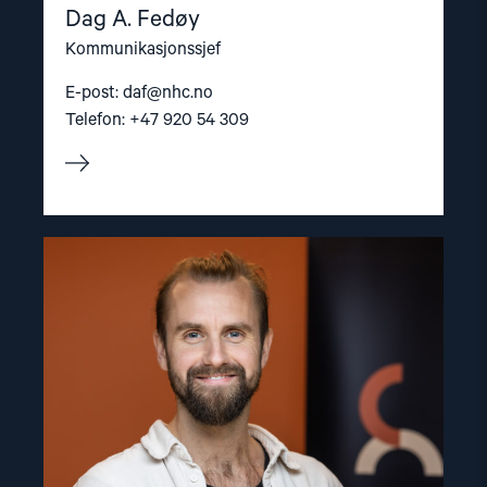
Dag A. Fedøy
Kommunikasjonssjef
E-post:
daf@nhc.no
Telefon: +47 920 54 309
Read
article
"Lasse
Thomassen"