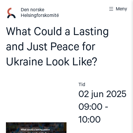
Gå
Meny
til
Den norske
Helsingforskomité
innhold
What Could a Lasting
and Just Peace for
Ukraine Look Like?
Tid
02 jun 2025
09:00 -
10:00