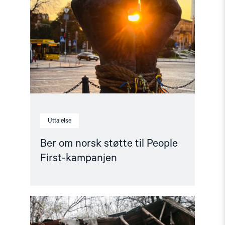
norsk
støtte
til
People
First-
kampanjen"
Uttalelse
Ber om norsk støtte til People
First-kampanjen
Read
article
"Dokumentasjonsarbeidet"