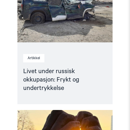
Frykt
og
undertrykkelse"
Artikkel
Livet under russisk
okkupasjon: Frykt og
undertrykkelse
Read
article
"Ber
om