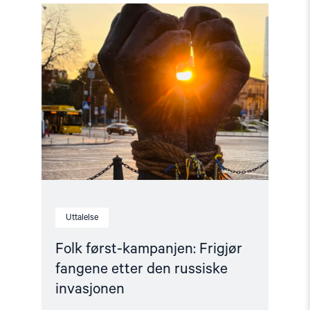
Read
article
"Folk
først-
kampanjen:
Frigjør
fangene
etter
den
russiske
invasjonen"
Uttalelse
Folk først-kampanjen: Frigjør
fangene etter den russiske
invasjonen