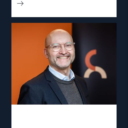
Read
article
"Dag
A.
Fedøy"