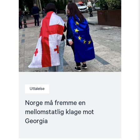
article
"Norge
må
fremme
en
mellomstatlig
klage
mot
Georgia"
Uttalelse
Norge må fremme en
mellomstatlig klage mot
Georgia