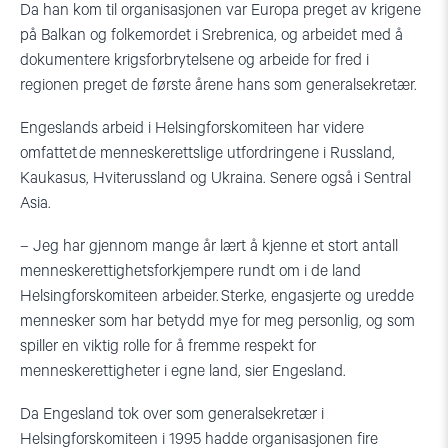
Da han kom til organisasjonen var Europa preget av krigene
på Balkan og
folkemordet i Srebrenica
, og arbeidet med
å
dokumentere
krigsforbrytelse
ne
og
arbeide for
fred
i
regionen
preget de første årene
hans som generalsekretær.
Engeslands arbeid i Helsingforskomiteen har videre
omfattet
de menneskerettslige utfordringene i Russland,
Kaukasus, Hviterussland og Ukraina. Senere også
i
Sentral
Asia.
– Jeg har gjennom mange år lært å kjenne et stort antall
menneskerettighetsforkjempere rundt om i de land
Helsingforskomiteen arbeider. Sterke, engasjerte og uredde
mennesker som har betydd mye for meg personlig, og som
spiller en viktig rolle for å fremme respekt for
menneskerettigheter i egne land, sier Engesland.
Da Engesland tok over som generalsekretær i
Helsingforskomiteen i 1995 hadde organisasjonen fire