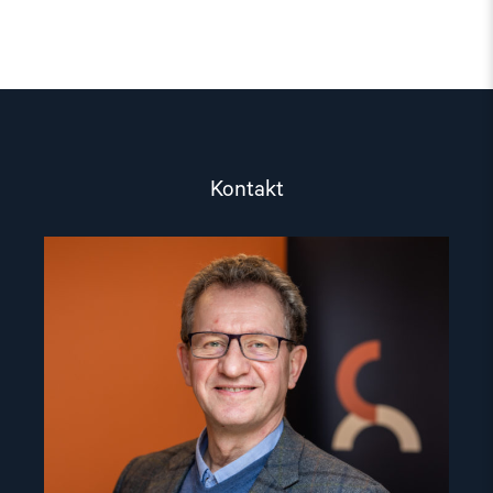
Kontakt
Read
article
"Gunnar
M.
Ekeløve-
Slydal"