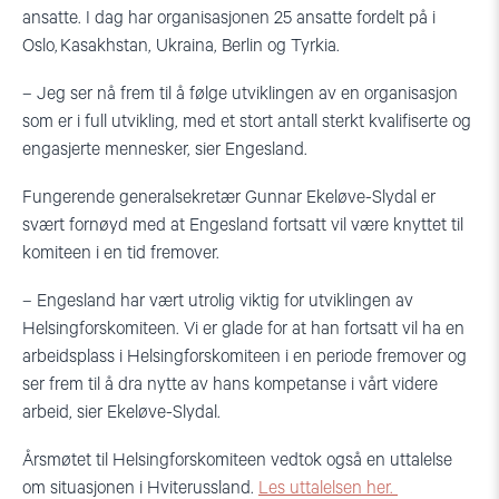
ansatte. I dag har organisasjonen 25 ansatte fordelt på i
Oslo, Kasakhstan, Ukraina, Berlin og Tyrkia.
– Jeg ser nå frem til å følge utviklingen av en organisasjon
som er i full utvikling, med et stort antall sterkt kvalifiserte og
engasjerte mennesker, sier Engesland.
F
ungerende generalsekretær Gunnar
Ekeløve-Slydal
er
svært fornøyd med at
Engesland fortsatt vil være knyttet til
komiteen i en tid fremover.
– Engesland har vært utrolig viktig for utviklingen av
Helsingforskomiteen. Vi er glade for at han fortsatt vil ha en
arbeidsplass
i
Helsingforskomiteen i en periode fremover og
ser frem til å dra nytte av hans kompetanse i vårt videre
arbeid, sier
Ekeløve-Slydal
.
Årsmøtet til Helsingforskomiteen vedtok også en uttalelse
om situasjonen i Hviterussland.
Les uttalelsen her.