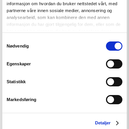
informasjon om hvordan du bruker nettstedet vårt, med
partnerne våre innen sosiale medier, annonsering og
analysearbeid, som kan kombinere den med annen
informasjon du har gjort tilgjengelig for dem, eller som de
har samlet inn gjennom din bruk av tjenestene deres.
Samtykkevalg
Nødvendig
Nyhet
Egenskaper
Møt Helsingforskomiteen på
Arendalsuka 2026
Statistikk
Markedsføring
Read
article
"Tydelig
støtte
Detaljer
i