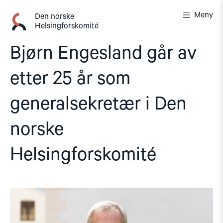
Gå
Meny
til
Den norske
Helsingforskomité
innhold
Bjørn Engesland går av
etter 25 år som
generalsekretær i Den
norske
Helsingforskomité