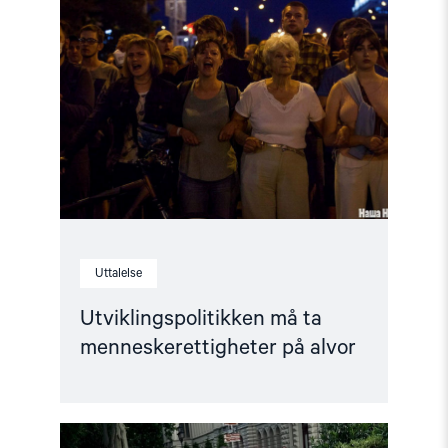
"Utviklingspolitikken
må
ta
menneskerettigheter
på
alvor"
Uttalelse
Utviklingspolitikken må ta
menneskerettigheter på alvor
Read