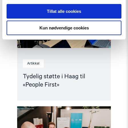
Haag
til
Tillat alle cookies
«People
First»"
Kun nødvendige cookies
Artikkel
Tydelig støtte i Haag til
«People First»
Read
article
"Helsingforskomiteen
med