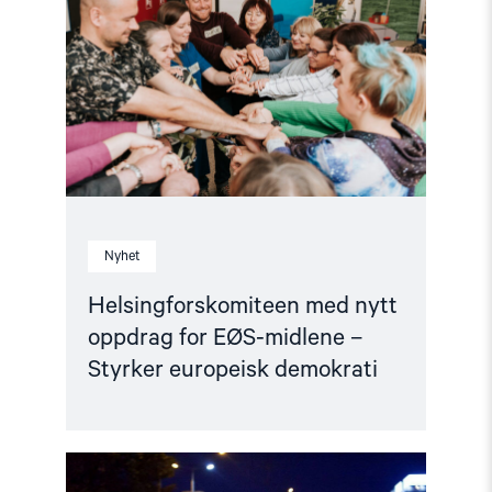
nytt
oppdrag
for
EØS-
midlene
–
Styrker
europeisk
demokrati"
Nyhet
Helsingforskomiteen med nytt
oppdrag for EØS-midlene –
Styrker europeisk demokrati
Read
article