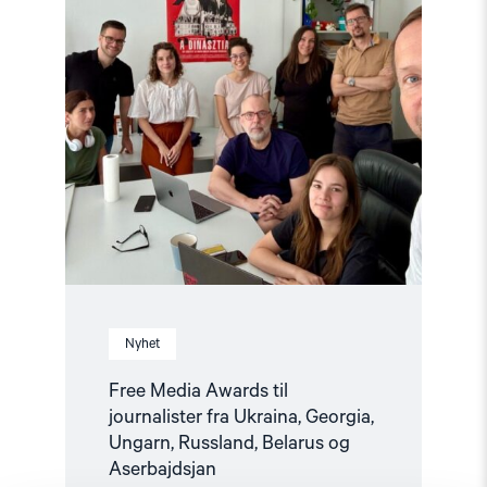
Ukraina,
Georgia,
Ungarn,
Russland,
Belarus
og
Aserbajdsjan"
Nyhet
Free Media Awards til
journalister fra Ukraina, Georgia,
Ungarn, Russland, Belarus og
Aserbajdsjan