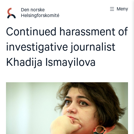
Gå
Meny
til
Den norske
Helsingforskomité
innhold
Continued harassment of
investigative journalist
Khadija Ismayilova