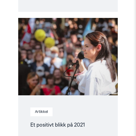
Read
article
"Et
positivt
blikk
på
2021"
Artikkel
Et positivt blikk på 2021