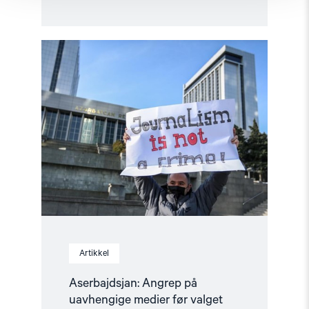
Read
article
"Aserbajdsjan:
Angrep
på
uavhengige
medier
før
valget"
Artikkel
Aserbajdsjan: Angrep på
uavhengige medier før valget