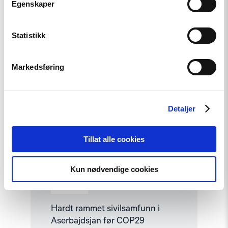
Egenskaper
Read
Statistikk
article
"Hardt
rammet
Markedsføring
sivilsamfunn
i
Aserbajdsjan
før
COP29"
Detaljer
Tillat alle cookies
Kun nødvendige cookies
Artikkel
Hardt rammet sivilsamfunn i
Aserbajdsjan før COP29