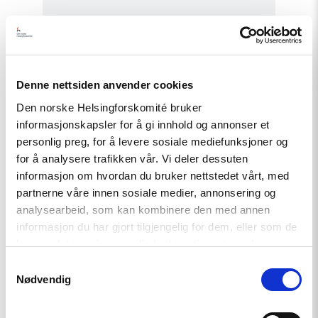
Read
article
"COP29
i
Denne nettsiden anvender cookies
Aserbajdsjan
Den norske Helsingforskomité bruker
–
Fakta
informasjonskapsler for å gi innhold og annonser et
om
personlig preg, for å levere sosiale mediefunksjoner og
situasjonen"
for å analysere trafikken vår. Vi deler dessuten
informasjon om hvordan du bruker nettstedet vårt, med
partnerne våre innen sosiale medier, annonsering og
analysearbeid, som kan kombinere den med annen
informasjon du har gjort tilgjengelig for dem, eller som de
har samlet inn gjennom din bruk av tjenestene deres.
Artikkel
Samtykkevalg
Nødvendig
COP29 i Aserbajdsjan – Fakta
om situasjonen