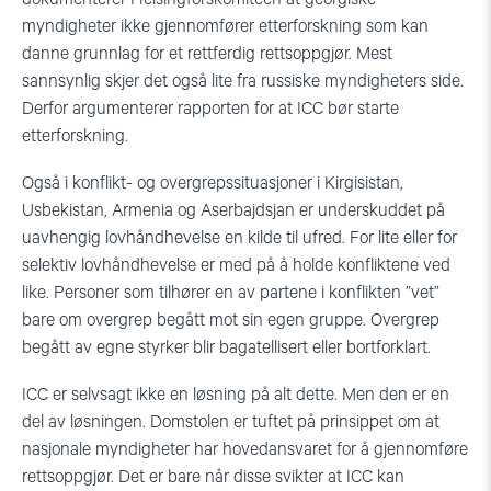
myndigheter ikke gjennomfører etterforskning som kan
danne grunnlag for et rettferdig rettsoppgjør. Mest
sannsynlig skjer det også lite fra russiske myndigheters side.
Derfor argumenterer rapporten for at ICC bør starte
etterforskning.
Også i konflikt- og overgrepssituasjoner i Kirgisistan,
Usbekistan, Armenia og Aserbajdsjan er underskuddet på
uavhengig lovhåndhevelse en kilde til ufred. For lite eller for
selektiv lovhåndhevelse er med på å holde konfliktene ved
like. Personer som tilhører en av partene i konflikten ”vet”
bare om overgrep begått mot sin egen gruppe. Overgrep
begått av egne styrker blir bagatellisert eller bortforklart.
ICC er selvsagt ikke en løsning på alt dette. Men den er en
del av løsningen. Domstolen er tuftet på prinsippet om at
nasjonale myndigheter har hovedansvaret for å gjennomføre
rettsoppgjør. Det er bare når disse svikter at ICC kan