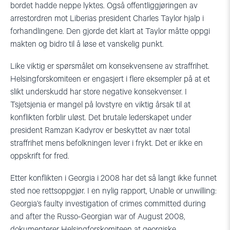
bordet hadde neppe lyktes. Også offentliggjøringen av
arrestordren mot Liberias president Charles Taylor hjalp i
forhandlingene. Den gjorde det klart at Taylor måtte oppgi
makten og bidro til å løse et vanskelig punkt.
Like viktig er spørsmålet om konsekvensene av straffrihet.
Helsingforskomiteen er engasjert i flere eksempler på at et
slikt underskudd har store negative konsekvenser. I
Tsjetsjenia er mangel på lovstyre en viktig årsak til at
konflikten forblir uløst. Det brutale lederskapet under
president Ramzan Kadyrov er beskyttet av nær total
straffrihet mens befolkningen lever i frykt. Det er ikke en
oppskrift for fred.
Etter konflikten i Georgia i 2008 har det så langt ikke funnet
sted noe rettsoppgjør. I en nylig rapport, Unable or unwilling:
Georgia’s faulty investigation of crimes committed during
and after the Russo-Georgian war of August 2008,
dokumenterer Helsingforskomiteen at georgiske