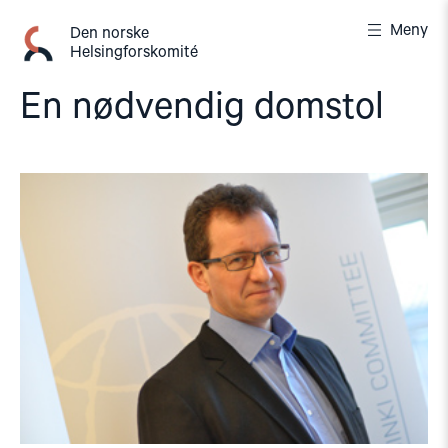
Gå
Meny
til
Den norske
Helsingforskomité
innhold
En nødvendig domstol