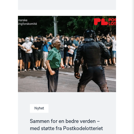
Read
article
"Sammen
for
en
bedre
verden
–
med
støtte
fra
Postkodelotteriet"
Nyhet
Sammen for en bedre verden –
med støtte fra Postkodelotteriet