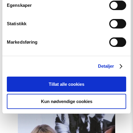
and well-considered debate on the many questions related
Egenskaper
to this.
Statistikk
Markedsføring
Detaljer
Relatert
Tillat alle cookies
Kun nødvendige cookies
Read
article
"Møt
Helsingforskomiteen
på
Arendalsuka