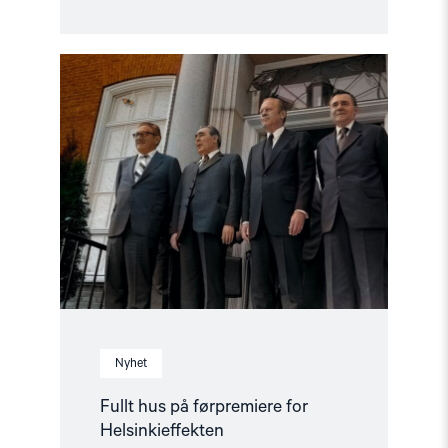
Read
article
"Fullt
hus
på
førpremiere
for
Helsinkieffekten"
Nyhet
Fullt hus på førpremiere for
Helsinkieffekten