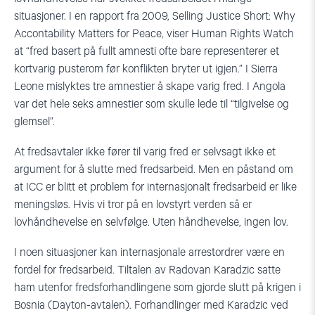
situasjoner. I en rapport fra 2009, Selling Justice Short: Why
Accontability Matters for Peace, viser Human Rights Watch
at “fred basert på fullt amnesti ofte bare representerer et
kortvarig pusterom før konflikten bryter ut igjen.” I Sierra
Leone mislyktes tre amnestier å skape varig fred. I Angola
var det hele seks amnestier som skulle lede til “tilgivelse og
glemsel”.
At fredsavtaler ikke fører til varig fred er selvsagt ikke et
argument for å slutte med fredsarbeid. Men en påstand om
at ICC er blitt et problem for internasjonalt fredsarbeid er like
meningsløs. Hvis vi tror på en lovstyrt verden så er
lovhåndhevelse en selvfølge. Uten håndhevelse, ingen lov.
I noen situasjoner kan internasjonale arrestordrer være en
fordel for fredsarbeid. Tiltalen av Radovan Karadzic satte
ham utenfor fredsforhandlingene som gjorde slutt på krigen i
Bosnia (Dayton-avtalen). Forhandlinger med Karadzic ved