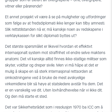
grupper som er berørt av overgrepene – ofre, overgripere,
vitner eller pårørende?
Et annet prosjekt vil være å se på muligheter og utfordringer
som følge av at fredsdiplomati ikke lenger kan tilby amnesti.
Slik rettstilstanden nå er, må kanskje noen av redskapene i
verktøykassen for slikt diplomati byttes ut?
Det største spørsmålet er likevel hvordan et effektivt
internasjonalt system mot straffrihet vil endre selve maktens
anatomi. Det vil kanskje alltid finnes ikke-statlige militser som
skyter, voldtar og dreper sivile. Men vi må håpe at det er
mulig å skape en så sterk internasjonal rettsorden at
omkostningene ved å bruke de mest avskyelige
virkemidlene blir så høye at statsledere avstår fra dem. Det
er en vanskelig vei dit. Uten lovhåndhevelse når vi ikke dit.
Og den må starte et sted.
Det var Sikkerhetsrådet som i resolusjon 1970 ba ICC om å