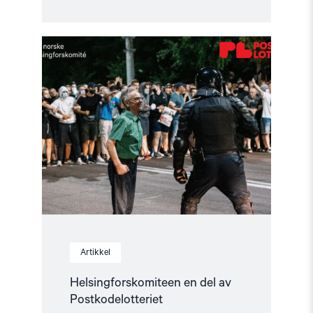
Read
article
"Helsingforskomiteen
en
del
av
Postkodelotteriet"
Artikkel
Helsingforskomiteen en del av
Postkodelotteriet