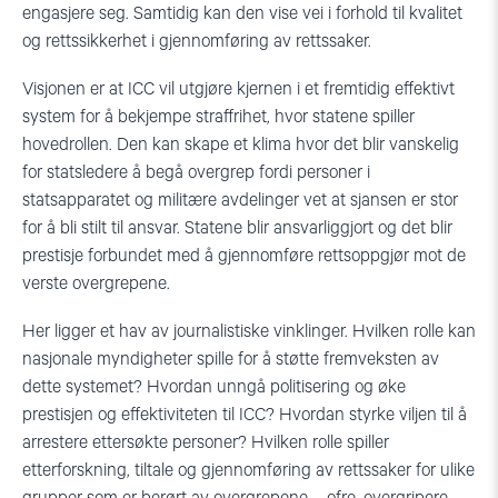
engasjere seg. Samtidig kan den vise vei i forhold til kvalitet
og rettssikkerhet i gjennomføring av rettssaker.
Visjonen er at ICC vil utgjøre kjernen i et fremtidig effektivt
system for å bekjempe straffrihet, hvor statene spiller
hovedrollen. Den kan skape et klima hvor det blir vanskelig
for statsledere å begå overgrep fordi personer i
statsapparatet og militære avdelinger vet at sjansen er stor
for å bli stilt til ansvar. Statene blir ansvarliggjort og det blir
prestisje forbundet med å gjennomføre rettsoppgjør mot de
verste overgrepene.
Her ligger et hav av journalistiske vinklinger. Hvilken rolle kan
nasjonale myndigheter spille for å støtte fremveksten av
dette systemet? Hvordan unngå politisering og øke
prestisjen og effektiviteten til ICC? Hvordan styrke viljen til å
arrestere ettersøkte personer? Hvilken rolle spiller
etterforskning, tiltale og gjennomføring av rettssaker for ulike