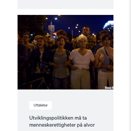
Read
article
"Utviklingspolitikken
må
ta
menneskerettigheter
på
alvor"
Uttalelse
Utviklingspolitikken må ta
menneskerettigheter på alvor