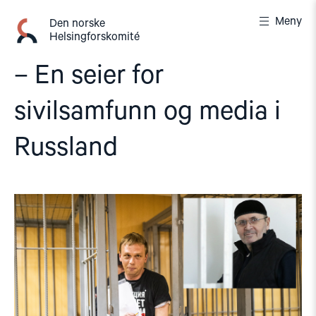
Gå
Meny
til
Den norske
Helsingforskomité
innhold
– En seier for
sivilsamfunn og media i
Russland