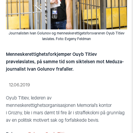
Journalisten Ivan Golunov og menneskerettigetsforsvareren Oyub Titiev
løslates. Foto: Evgeny Feldman
Menneskerettighetsforkjemper Ouyb Titiev
prøveløslates, på samme tid som siktelsen mot Meduza-
journalist Ivan Golunov frafaller.
12.06.2019
Oyub
Titiev
, lederen av
menneskerettighetsorganisasjonen
Memorial’s
kontor
i
Grozny
, ble i mars dømt til fire år i straffekoloni på grunnlag
av
en politisk motivert sak og forfalskede bevis
.