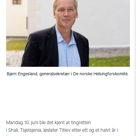
Bjørn Engesland, generalsekretær i De norske Helsingforskomité.
M
andag 10.
j
uni
ble det kjent at t
ingretten
i
Shali
,
Tsjetsjenia
,
løslater
Titiev
etter e
tt og et halvt år i