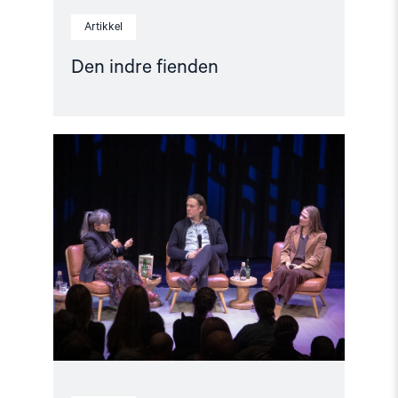
Artikkel
Den indre fienden
Read
article
"Når
krig
blir
hverdag"