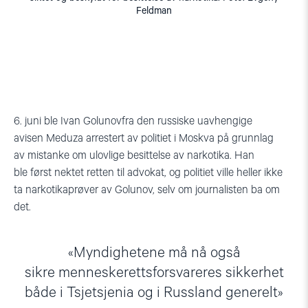
Feldman
6.
juni ble Ivan
Golunov
fra den russiske uavhengige
avisen
Meduza
arrestert av politi
et
i Moskva
på
grunn
lag
av
mistanke om ulovlige besittelse av narkotika. Han
ble
først
nektet retten til advokat, og politiet
ville h
eller ikke
ta
narkotika
prøver av Golunov
, selv om journalisten ba om
det.
Myndighetene må nå også
sikr
e
menneskerettsforsvareres sikkerhet
både i Tsjetsjenia og
i
Russland generelt