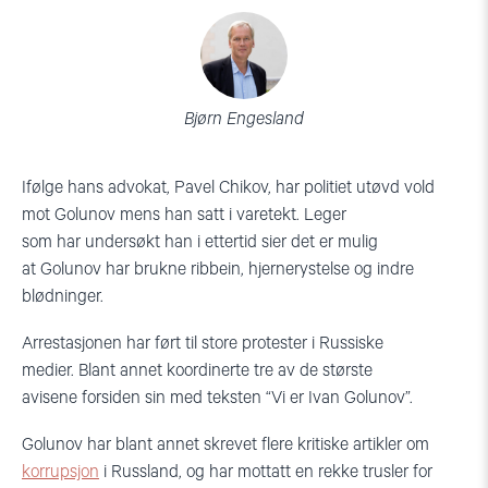
Bjørn Engesland
Ifølge hans advokat,
Pavel
Chikov
,
har politiet utøvd vold
mot
Golunov
mens han
satt i varetekt. Leger
som
har
undersøkt
han
i ettertid sier det er mulig
at Golunov
har brukne ribbein, hjernerystelse og indre
blødninger.
Arrestasjonen har
ført til
store protester
i
Russiske
medie
r
.
Blant annet koordinerte
tre av de største
avisene
forsiden sin med
teksten “
Vi
er Ivan
Golunov
”
.
Golunov
har blant annet skrevet flere kritiske artikler om
korrupsjon
i Russland, og har
mottatt
en rekke trusler for