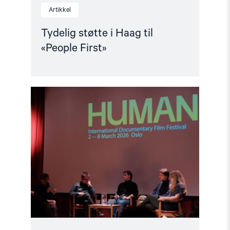
Artikkel
Tydelig støtte i Haag til
«People First»
Read
article
"Den
indre
fienden"