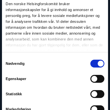
Kontakt
Den norske Helsingforskomité bruker
informasjonskapsler for å gi innhold og annonser et
Read
personlig preg, for å levere sosiale mediefunksjoner og
article
for å analysere trafikken vår. Vi deler dessuten
"Inna
Sangadzhieva"
informasjon om hvordan du bruker nettstedet vårt, med
partnerne våre innen sosiale medier, annonsering og
analysearbeid, som kan kombinere den med annen
informasjon du har gjort tilgjengelig for dem, eller som de
har samlet inn gjennom din bruk av tjenestene deres.
Samtykkevalg
Nødvendig
Egenskaper
Statistikk
Inna Sangadzhieva
Markedsføring