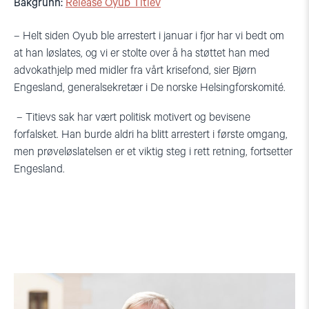
Bakgrunn:
Release Oyub Titiev
–
Helt siden
O
y
ub
ble arrestert
i januar i fjor
har vi bedt om
at han løslates
, og vi
er stolte over å ha støttet
han med
advokathjelp
med midler fra
vårt k
risefond, sier Bjørn
Engesland,
g
eneralsekretær i
De norske
Helsingforskomit
é.
–
Titievs
sak har vært politisk motivert og bevisene
forfalsket. Han burde aldri ha blitt arrestert i første omgang,
men prøveløslatelsen er et viktig steg
i rett retning, fortsetter
Engesland.