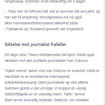
fangenskap. Dommen vil bli rettskraftig om ti dager.
–
Titiev
bør nå frifinnes helt ved at dommen blir annullert, og
han bør få erstatning. Myndighetene må nå også
sikr
e
menneskerettsforsvareres sikkerhet både
i Tsjetsjenia og
i
Russland generelt, sier Engesland.
Siktelse mot journalist frafaller
Ett døgn etter
Titievs
rettskjennelse ble kjent, frafalt også
siktelsen mot den profilerte journalisten Ivan
Golunov
.
“
Kjære venner, saken mot Ivan
Golunov
er avsluttet. Dette er
resultatet av en enestående internasjonal
solidaritetskampanje, blant journalister og våre allierte.
Sammen gjorde vi det umulige: Vi stoppet en ulovlig
rettsforfølgelse av en uskyldig mann. Takk!
”
, skriver
blant
annet
ansvarlig redaktør i
Meduza
, i en uttalelse.