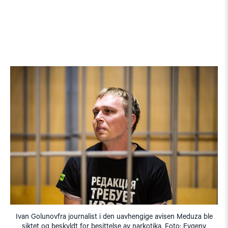
Ivan Golunovfra journalist i den uavhengige avisen Meduza ble
siktet og beskyldt for besittelse av narkotika. Foto: Evgeny