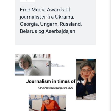
Free Media Awards til
journalister fra Ukraina,
Georgia, Ungarn, Russland,
Belarus og Aserbajdsjan
Read
article
"Journalism
in
times
of
war
–
Anna
Politkovskaya
Days
2025"