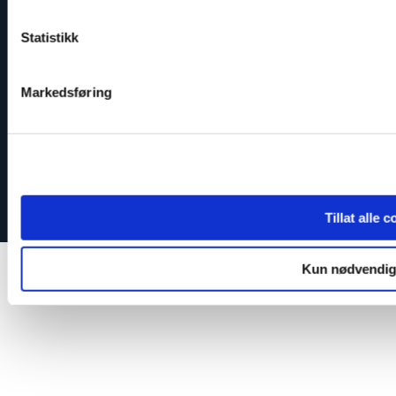
Vipps: 20935
Statistikk
Markedsføring
Lenker
Kontakt
Støtt oss
Varsling om kritikkverdige forhold
Tillat alle 
Kun nødvendig