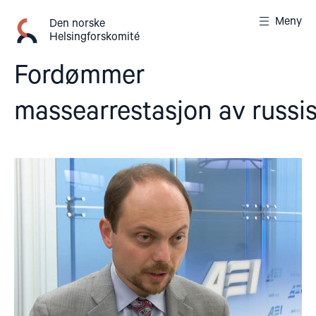
Gå
Meny
til
Den norske
Helsingforskomité
innhold
Fordømmer
massearrestasjon av russi