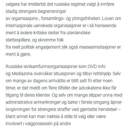
velgere har imidlertid det russiske regimet valgt å innføre
stadig strengere begrensninger
av
organisasjons-,
forsamlings- og ytringsfriheten
. Loven om
internasjonale uønskede organisasjoner er
i så henseende
ment å isolere
kritiske røster fra utenlandske
støttespillere
,
og skremme
folk
fra
reelt
politisk
engasjement
slik også masse
arrestasjoner er
ment å gjøre
.
Russiske sivilsamfunnsorganisasjoner som OVD Info
og Mediazona overvåker situasjonen og tilbyr rettshjelp.
Selv
om mange av
dagens
anholdte er blitt satt fri
etter noen
timer
, er det
meldt om
flere
tilfeller der advokatene ikke får
tilgang til deres klienter. Og selv om mange slipper unna med
administrative anmerkninger og bøter i første omgang åpner
lovgivningen for strengere straffer ved gjentatte hendelser –
blant annet kan man nektes å stille til valg eller være
involvert i valgprosessen på andre