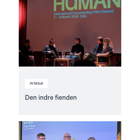
"Den
indre
fienden"
Artikkel
Den indre fienden
Read
article
"Barentshavet