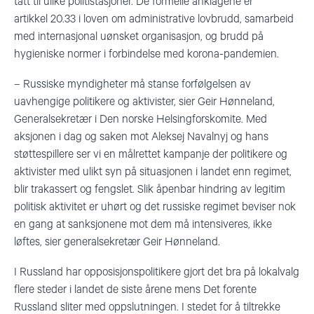
tatt til ulike politistasjoner
.
De formelle anklagen
e
er
artikkel
20.33 i loven om administrative lovbrudd, samarbeid
med internasjonal uønsket organisasjon, og brudd på
hygieniske normer i forbindelse med korona-pandemien.
–
Russiske myndigheter må stanse forfølgelsen av
uavhengige politikere og aktivister, sier Geir Hønneland,
Generalsekretær i Den norske Helsingforskomite. Med
aksjonen i dag og saken
mot
Aleksej Navalnyj
og hans
støttespillere
ser vi en målrettet kampanje der politikere og
aktivister med ulikt syn på situasjonen i landet
enn regimet
,
blir trakassert og fengslet
. Slik åpenbar hindring av legitim
politisk aktivitet er uhørt og det russiske regimet
be
viser nok
en gang at sanksjone
ne mot dem
må intensiveres, ikke
løftes, sier generalsekretær Geir Hønneland.
I Russland har opposisjonspolitikere gjort det bra på lokalvalg
flere steder
i landet
de siste årene mens Det forente
Russland sliter med oppslutningen. I stedet for å tiltrekke