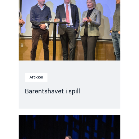
i
spill"
Artikkel
Barentshavet i spill
Read
article
"Når
krig