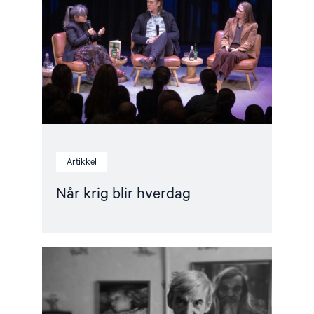
blir
hverdag"
Artikkel
Når krig blir hverdag
Read
article
"Løslat
Jurij
Dmitrijev!