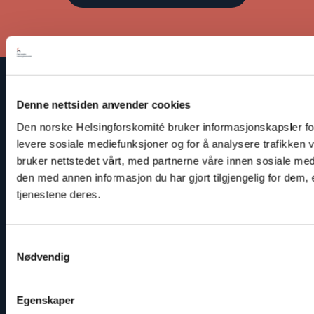
Den norske Helsingforskomité baserer sitt arbeid på
Denne nettsiden anvender cookies
Helsingforserklæringen som fastslår at respekt for
Den norske Helsingforskomité bruker informasjonskapsler for 
menneskerettighetene er avgjørende for å bevare fred og
levere sosiale mediefunksjoner og for å analysere trafikken 
samarbeid mellom statene.
bruker nettstedet vårt, med partnerne våre innen sosiale m
Les vår Personvernerklæring
den med annen informasjon du har gjort tilgjengelig for dem,
tjenestene deres.
Kontakt
Adresse: St. Olavs gate 25, 0166 OSLO
Samtykkevalg
Post: Postboks 357 Sentrum, 0101 OSLO
Nødvendig
Telefon: +47 953 32 235
Epost:
nhc@nhc.no
Gavekonto: 5081 05 58927
Egenskaper
Organisasjonsnummer: 959 196 451