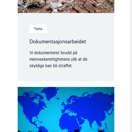
Tema
Dokumentasjonsarbeidet
Vi dokumenterer brudd på
menneskerettighetene slik at de
skyldige kan bli straffet.
Read
article
"Visum-
og
asylpolitikk
overfor
menneskerettighetsforsvarere
fra
Belarus