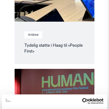
Artikkel
Tydelig støtte i Haag til «People
First»
Read
article
"Den
indre
fienden"