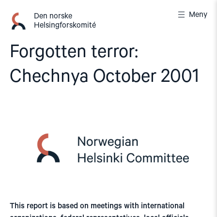
Gå
Meny
til
Den norske
Helsingforskomité
innhold
Forgotten terror:
Chechnya October 2001
This report is based on meetings with international