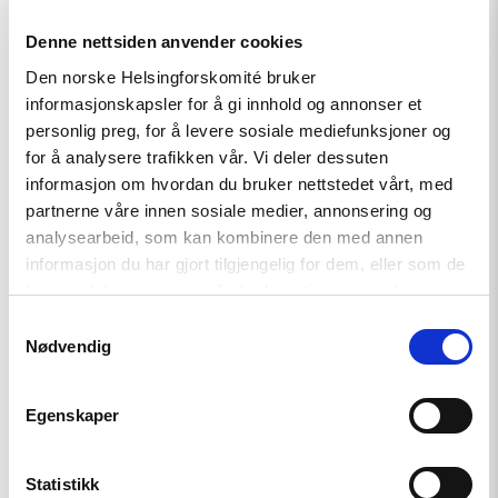
Denne nettsiden anvender cookies
Den norske Helsingforskomité bruker
informasjonskapsler for å gi innhold og annonser et
personlig preg, for å levere sosiale mediefunksjoner og
for å analysere trafikken vår. Vi deler dessuten
Artikkel
informasjon om hvordan du bruker nettstedet vårt, med
Den indre fienden
partnerne våre innen sosiale medier, annonsering og
analysearbeid, som kan kombinere den med annen
informasjon du har gjort tilgjengelig for dem, eller som de
har samlet inn gjennom din bruk av tjenestene deres.
Read
article
Samtykkevalg
"Når
Nødvendig
krig
blir
hverdag"
Egenskaper
Statistikk