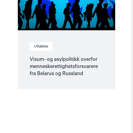
og
Russland"
Uttalelse
Visum- og asylpolitikk overfor
menneskerettighetsforsvarere
fra Belarus og Russland