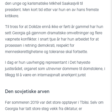
den unge og karismatiske
Mikheil
Saakasjvili
til
president.
Men kort tid etter var hun en av hans fremste
kritikere.
Til tross for at
Dolidze
ennå ikke er førti år gammel har hun
sett Georgia gå gjennom dramatiske omveltninger og flere
væpnete konflikter. I snart tjue år har hun arbeidet for at
prosessen i retning demokrati, respekt for
menneskerettighetene og toleranse skal fortsette.
I dag er hun uavhengig representant i Det høyeste
justisrådet, organet som utnevner dommere til domstolene, i
tillegg til å være en internasjonalt anerkjent
jurist
Den sovjetiske arven
Før
sommeren
2019
var det store opptøyer i
Tblisi
. Selv om
Georgia har tatt store steg vekk fra diktatur, er