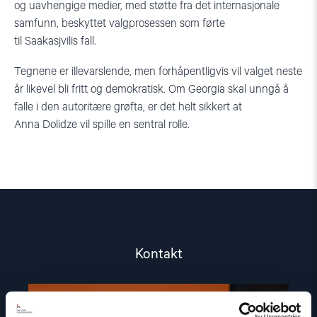
og uavhengige medier, med støtte fra det internasjonale
samfunn, beskyttet valgprosessen som førte
til
Saak
a
sjvilis
fall.
Tegnene er illevarslende, men forhåpentligvis vil valget neste
år likevel bli fritt og demokratisk.
O
m Georgia skal unngå å
falle i den autoritære grøfta, er det helt sikkert at
Anna
Dolidze
vil spille en sentral rolle.
Kontakt
Read
article
"Aage