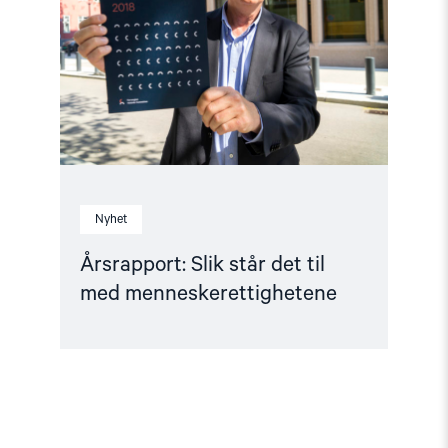
det
til
med
menneskerettighetene"
Nyhet
Årsrapport: Slik står det til
med menneskerettighetene