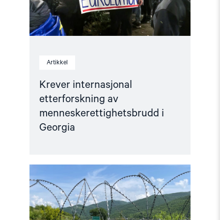
Artikkel
Krever internasjonal
etterforskning av
menneskerettighetsbrudd i
Georgia
Read
article
"16
år
siden
Georgia-