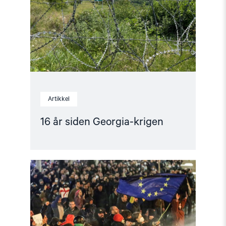
krigen"
Artikkel
16 år siden Georgia-krigen
Read
article
"Georgia:
Trekk
tilbake
forslaget
om