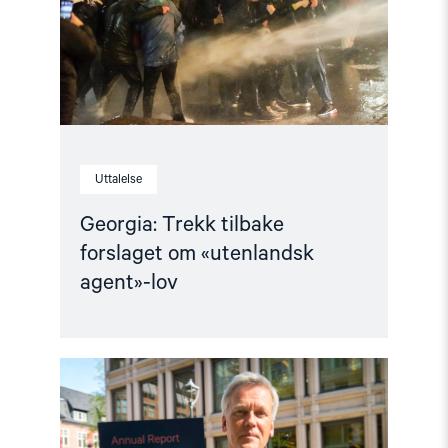
«utenlandsk
agent»-
lov"
Uttalelse
Georgia: Trekk tilbake
forslaget om «utenlandsk
agent»-lov
Read
article
"Årsrapport:
Slik
står