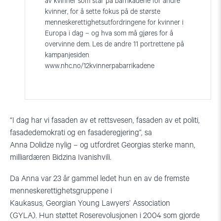
av kvinner som står på barrikadene for andre
kvinner, for å sette fokus på de største
menneskerettighetsutfordringene for kvinner i
Europa i dag – og hva som må gjøres for å
overvinne dem. Les de andre 11 portrettene på
kampanjesiden
www.nhc.no/12kvinnerpabarrikadene
“I dag har vi fasaden av et rettsvesen, fasaden av et politi,
fasadedemokrati og en fasaderegjering”, sa
Anna
Dolidze
nylig
– og utfordret Georgias sterke mann,
milliardæren
Bidzina
Ivanishvili
.
Da Anna var 23 år gammel ledet hun en av de fremste
menneskerettighetsgruppene i
Kaukasus,
Georgian
Young
Lawyers
’ Association
(GYLA).
Hun
støttet Roserevolusjonen i 2004 som
gjorde