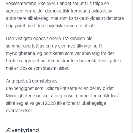
voksesmertene ikke over. Landet ser ut til å følge en
særegen rytme der demokratisk fremgang avløses av
autoritær
e tilbakeslag
, noe som kanskje skyldes at det store
oppgjøret med den sovjetiske arven er utsatt.
Den viktigste opposisjonelle TV-kanalen ble
i
sommer
overtatt av en ny eier med tilknytning til
myndighetene, og politikeren som var ansvarlig for det
brutale angrepet på demonstranter i hovedstadens gater i
mai er tilbake som statsminister.
Angrepet på domstolenes
uavhengighet
som
Dolidze
kritiserte
er en del av bildet.
Myndighetene ønsker å begrense rommet for kritikk for å
sikre seg at valget
i 2020
ikke fører til ubehagelige
overraskelser.
Æventyrland