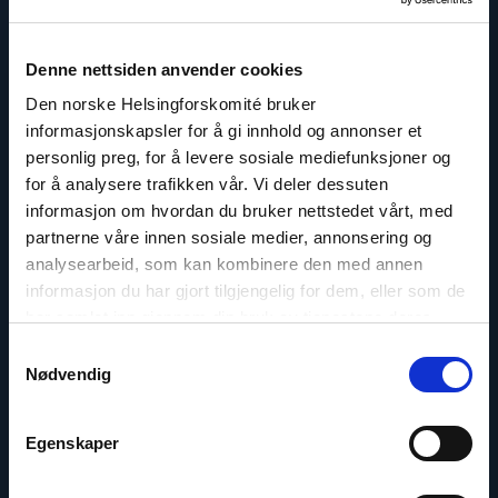
Borchgrevink"
Denne nettsiden anvender cookies
Den norske Helsingforskomité bruker
informasjonskapsler for å gi innhold og annonser et
personlig preg, for å levere sosiale mediefunksjoner og
for å analysere trafikken vår. Vi deler dessuten
informasjon om hvordan du bruker nettstedet vårt, med
partnerne våre innen sosiale medier, annonsering og
analysearbeid, som kan kombinere den med annen
informasjon du har gjort tilgjengelig for dem, eller som de
har samlet inn gjennom din bruk av tjenestene deres.
Samtykkevalg
Aage Borchgrevink
Nødvendig
Seniorrådgiver
Egenskaper
E-post:
aab@nhc.no
Telefon: +47 90 75 11 50