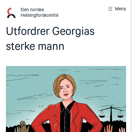
Gå
Meny
til
Den norske
Helsingforskomité
innhold
Utfordrer Georgias
sterke mann