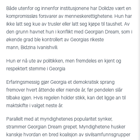
Både utenfor og innenfor institusjonene har
Dolidze
vært en
kompromissløs forsvarer av menneskerettighetene. Hun har
ikke latt seg kue av trusler eller latt seg kjøpe til taushet. Av
den grunn havnet hun i konflikt med
Georgian
Dream
, som i
økende grad ble kontrollert av Georgias rikeste
mann,
Bidzina
Ivanishvili
.
Hun er nå ute av politikken, men fremdeles en kjent og
respektert stemme i Georgia
Erfaringsmessig gjør Georgia et demokratisk sprang
fremover hvert åttende eller niende år, før pendelen slår
tilbake igjen. Hvis regelen holder stikk
,
kan det ligge an til
maktskifte i valget neste år.
Parallelt med at myndighetenes popularitet synker,
strammer
Georgian
Dream
grepet. Myndighetene husker
kanskje hvordan en bred koalisjon av sivilsamfunnsgrupper