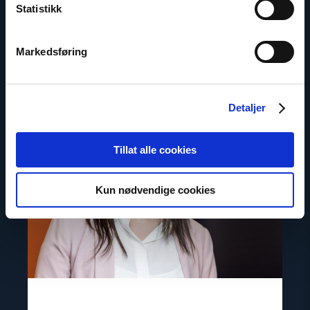
Twitter: @aageB
Statistikk
Markedsføring
Read
article
Detaljer
"Ana
Pashalishvili"
Tillat alle cookies
Kun nødvendige cookies