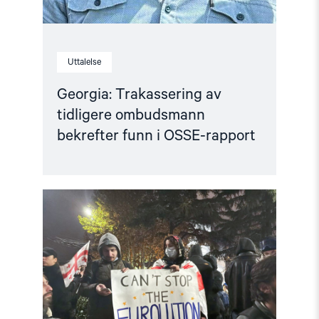
Uttalelse
Georgia: Trakassering av
tidligere ombudsmann
bekrefter funn i OSSE-rapport
Read
article
"Krever
internasjonal
etterforskning
av
menneskerettighetsbrudd
i
Georgia"