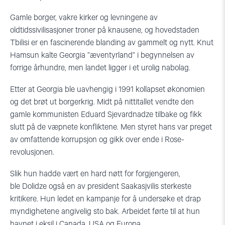
Gamle borger, vakre kirker og levningene av
oldtidssivilisasjoner troner på knausene, og hovedstaden
Tbilisi er en fascinerende blanding av gammelt og nytt. Knut
Hamsun kalte Georgia ”
æventyrland
” i begynnelsen av
forrige århundre, men landet ligger i et urolig nabolag.
Etter at Georgia ble uavhengig i 1991 kollapset økonomien
og det brøt ut borgerkrig. Midt på nittitallet vendte den
gamle kommunisten Eduard Sjevardnadze tilbake og fikk
slutt på de væpnete konfliktene. Men styret hans var preget
av omfattende korrupsjon
og gikk over ende i Rose-
revolusjonen
.
Slik hun hadde vært en hard nøtt for forgjengeren,
ble
Dolidze
også en av
president
Saakasjvilis
sterkeste
kritikere
.
Hun
ledet en kampanje for å undersøke et drap
myndighetene angivelig sto bak. Arbeidet førte til at hun
havnet i eksil i Canada, USA og Europa.