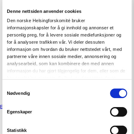
arrestasjonene av Istanbuls ordfører og over
Denne nettsiden anvender cookies
100 andre
Den norske Helsingforskomité bruker
mars 20, 2025
informasjonskapsler for å gi innhold og annonser et
personlig preg, for å levere sosiale mediefunksjoner og
Felles uttalelse om ny anti-lhbtiq+-lov og
for å analysere trafikken vår. Vi deler dessuten
angrep på menneskerettighetsforkjempere i
informasjon om hvordan du bruker nettstedet vårt, med
Tyrkia
partnerne våre innen sosiale medier, annonsering og
analysearbeid, som kan kombinere den med annen
mars 14, 2025
informasjon du har gjort tilgjengelig for dem, eller som de
har samlet inn gjennom din bruk av tjenestene deres.
PrideHouse 2023: From person to propaganda!
Samtykkevalg
Nødvendig
juni 23, 2023
Innleggnavigasjon
Eldre innlegg
Egenskaper
Statistikk