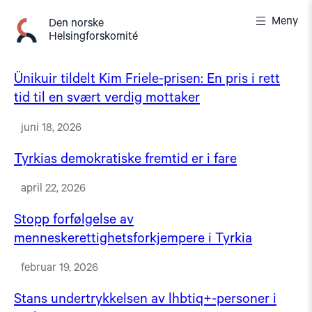
Gå
Meny
til
Den norske
Helsingforskomité
innhold
Ünikuir tildelt Kim Friele-prisen: En pris i rett
tid til en svært verdig mottaker
juni 18, 2026
Tyrkias demokratiske fremtid er i fare
april 22, 2026
Stopp forfølgelse av
menneskerettighetsforkjempere i Tyrkia
februar 19, 2026
Stans undertrykkelsen av lhbtiq+-personer i