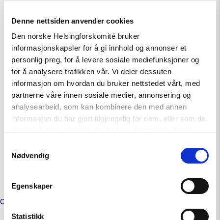
Türkiye: Condemn escalating use of
Denne nettsiden anvender cookies
“disinformation law” against journalists and call
Den norske Helsingforskomité bruker
for its repeal
informasjonskapsler for å gi innhold og annonser et
personlig preg, for å levere sosiale mediefunksjoner og
April 28, 2026
for å analysere trafikken vår. Vi deler dessuten
informasjon om hvordan du bruker nettstedet vårt, med
Joint Statement: Rising Repression of LGBTI+
partnerne våre innen sosiale medier, annonsering og
Activism in Türkiye
analysearbeid, som kan kombinere den med annen
informasjon du har gjort tilgjengelig for dem, eller som de
April 7, 2026
har samlet inn gjennom din bruk av tjenestene deres.
Samtykkevalg
Türkiye: EU Visa Restrictions Impact Turkish
Nødvendig
Journalists
March 26, 2026
Egenskaper
Posts
Older posts
navigation
Statistikk