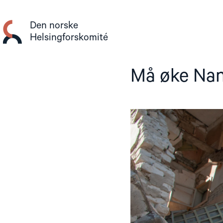
Gå
til
Den norske
innhold
Helsingforskomité
Må øke Nan