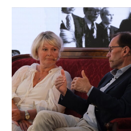
Read
article
"Møt
Helsingforskomiteen
på
Arendalsuka
2026"