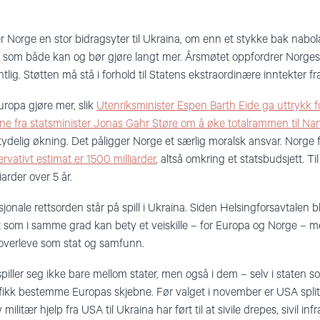
Norge en stor bidragsyter til Ukraina, om enn et stykke bak nab
nd som både kan og bør gjøre langt mer. Årsmøtet oppfordrer Norges r
tlig. Støtten må stå i forhold til Statens ekstraordinære inntekter fra
ropa gjøre mer, slik
Utenriksminister Espen Barth Eide ga uttrykk fo
ene fra statsminister Jonas Gahr Støre om å øke totalrammen til 
etydelig økning. Det påligger Norge et særlig moralsk ansvar. Norge 
rvativt estimat er 1500 milliarder
, altså omkring et statsbudsjett. T
rder over 5 år.
onale rettsorden står på spill i Ukraina. Siden Helsingforsavtalen b
kt som i samme grad kan bety et veiskille – for Europa og Norge – m
 overleve som stat og samfunn.
ller seg ikke bare mellom stater, men også i dem – selv i staten so
e fikk bestemme Europas skjebne. Før valget i november er USA splitt
 militær hjelp fra USA til Ukraina har ført til at sivile drepes, sivil in