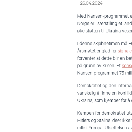
26.04.2024
Med Nansen-programmet er 
Norge er i særstilling et la
øke støtten til Ukraina vesen
I denne skjebnetimen må Eu
Årsmøtet er glad for
signal
forventer at dette blir en b
på grunn av krisen. Et
konse
Nansen programmet 75 millia
Demokratiet og den internasj
vanskelig å finne en konfli
Ukraina, som kjemper for å
Kampen for demokratiet utspi
Hitlers og Stalins ideer ikk
rolle i Europa. Utsettelsen av