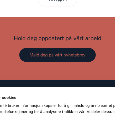
Hold deg oppdatert på vårt arbeid
Meld deg på vårt nyhetsbrev
Kontakt
r cookies
Adresse: St. Olavs gate 25, 0166 OSLO
té bruker informasjonskapsler for å gi innhold og annonser et p
Post: Postboks 357 Sentrum, 0101 OSLO
mediefunksjoner og for å analysere trafikken vår. Vi deler dessut
S