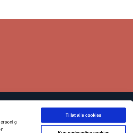
Lenker
Tillat alle cookies
Kontakt
ersonlig
en
tøtt oss
Kun nødvendige cookies