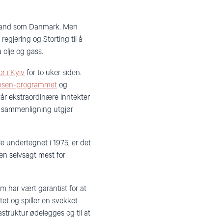
oland som Danmark. Men
egjering og Storting til å
 olje og gass.
r i Kyiv
for to uker siden.
Nansen-programmet
og
får ekstraordinære inntekter
il sammenligning utgjør
le undertegnet i 1975, er det
en selvsagt mest for
m har vært garantist for at
et og spiller en svekket
frastruktur ødelegges og til at