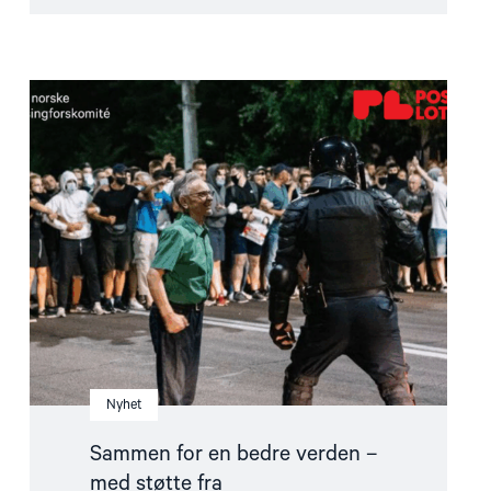
Read
article
"Sammen
for
en
bedre
verden
–
med
støtte
fra
Postkodelotteriet"
Nyhet
Sammen for en bedre verden –
med støtte fra