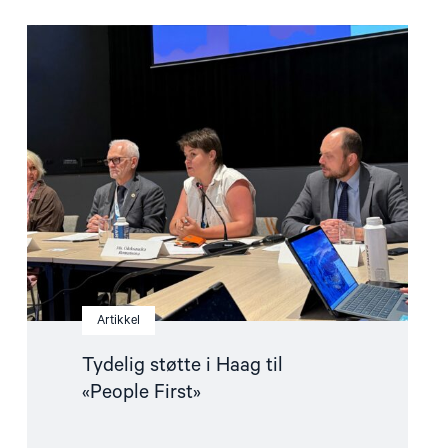
Read
article
"Tydelig
støtte
i
Haag
til
«People
First»"
Artikkel
Tydelig støtte i Haag til
«People First»