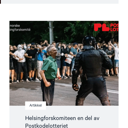
Read
article
"Helsingforskomiteen
en
del
av
Postkodelotteriet"
Artikkel
Helsingforskomiteen en del av
Postkodelotteriet