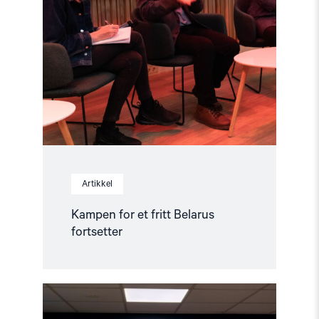
Artikkel
Kampen for et fritt Belarus
fortsetter
Read
article
"Tsikhanowskaja