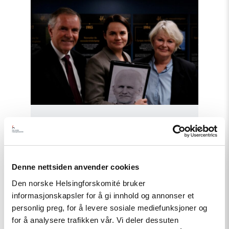
tildelte
Lindeman
medalje
for
sitt
arbeid
for
Belarus"
Nyhet
Tsikhanowskaja tildelte
Lindeman medalje for sitt arbeid
Denne nettsiden anvender cookies
for Belarus
Den norske Helsingforskomité bruker
informasjonskapsler for å gi innhold og annonser et
personlig preg, for å levere sosiale mediefunksjoner og
for å analysere trafikken vår. Vi deler dessuten
Read