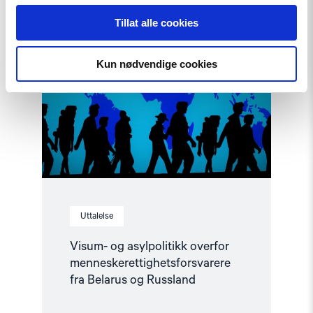
Read
article
Tillat alle cookies
"Visum-
og
asylpolitikk
Kun nødvendige cookies
overfor
menneskerettighetsforsvarere
fra
Belarus
og
Russland"
Uttalelse
Visum- og asylpolitikk overfor
menneskerettighetsforsvarere
fra Belarus og Russland