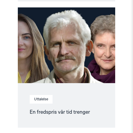
Read
article
"En
fredspris
vår
tid
trenger"
Uttalelse
En fredspris vår tid trenger