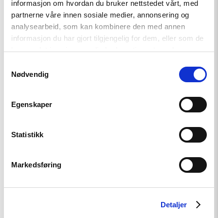
article
informasjon om hvordan du bruker nettstedet vårt, med
"Norge
partnerne våre innen sosiale medier, annonsering og
bør
analysearbeid, som kan kombinere den med annen
slutte
seg
informasjon du har gjort tilgjengelig for dem, eller som de
til
har samlet inn gjennom din bruk av tjenestene deres.
anmeldelsen
av
Samtykkevalg
belarusiske
Nødvendig
myndigheter"
Egenskaper
Statistikk
Uttalelse
Norge bør slutte seg til
Markedsføring
anmeldelsen av belarusiske
myndigheter
Detaljer