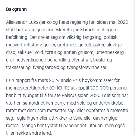
Bakgrunn
Aliaksandr Lukasjenko og hans regjering har siden mai 2020
stått bak alvorlige menneskerettighetsbrudd mot egen
befolkning. Det dreier seg om vilkårlig fengsling, politisk
motivert rettsforfølgelser, urettmessige rettssaker, ulovlige
drap, seksuell vold, tortur og annen grusom, umenneskelig
eller nedverdigende behandling eller straff, trusler og
trakassering, tvangsarbeid og tvangsforsvinnelser.
I sin rapport fra mars 2024 anslo FNs høykommissær for
menneskerettigheter (OHCHR) at «opptil 300 000 personer
har blitt tvunget til å forlate Belarus siden 2020 i det som har
vært en samordnet kampanje med vold og undertrykkelse
rettet mot dem som motsetter seg, eller oppfattes å motsette
seg, regjeringen eller uttrykker kritiske eller uavhengige
røster». Mange har flyktet til nabolandet Litauen, men også
til en rekke andre land.