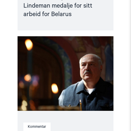
Lindeman medalje for sitt
arbeid for Belarus
Read
article
"Å
forhandle
med
en
diktator"
Kommentar