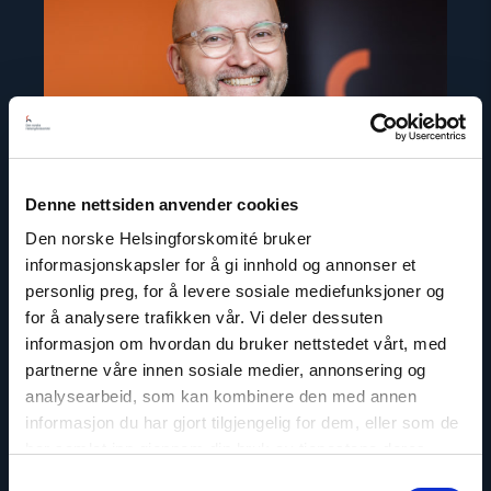
A.
Fedøy"
Denne nettsiden anvender cookies
Den norske Helsingforskomité bruker
informasjonskapsler for å gi innhold og annonser et
personlig preg, for å levere sosiale mediefunksjoner og
for å analysere trafikken vår. Vi deler dessuten
informasjon om hvordan du bruker nettstedet vårt, med
Dag A. Fedøy
partnerne våre innen sosiale medier, annonsering og
analysearbeid, som kan kombinere den med annen
Kommunikasjonssjef
informasjon du har gjort tilgjengelig for dem, eller som de
E-post:
daf@nhc.no
har samlet inn gjennom din bruk av tjenestene deres.
Telefon: +47 920 54 309
Samtykkevalg