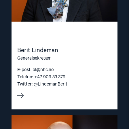
Berit Lindeman
Generalsekretær
E-post:
bl@nhc.no
Telefon: +47 909 33 379
Twitter: @LindemanBerit
Read
article
"Dag