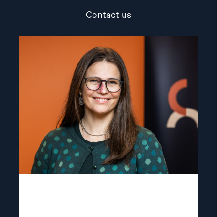
Contact us
Read
article
"Lene
Wetteland"