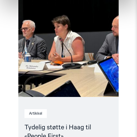
Haag
til
«People
First»"
Artikkel
Tydelig støtte i Haag til
«People First»