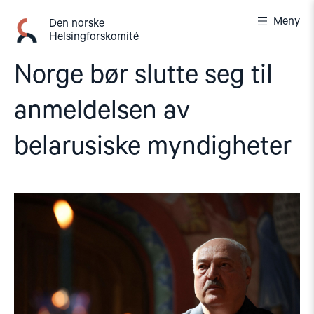
Gå
Meny
til
Den norske
Helsingforskomité
innhold
Norge bør slutte seg til
anmeldelsen av
belarusiske myndigheter