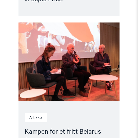
Read
article
"Kampen
for
et
fritt
Belarus
fortsetter"
Artikkel
Kampen for et fritt Belarus