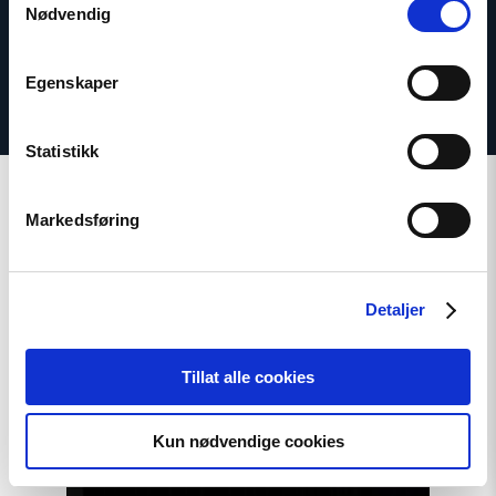
Nødvendig
Egenskaper
Statistikk
Markedsføring
Relatert
Detaljer
Tillat alle cookies
Read
article
Kun nødvendige cookies
"Tydelig
støtte
i