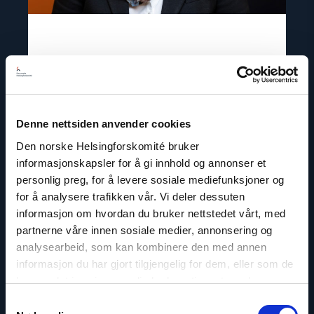
Berit Lindeman
Generalsekretær
Denne nettsiden anvender cookies
E-post:
bl@nhc.no
Den norske Helsingforskomité bruker
Telefon: +47 909 33 379
informasjonskapsler for å gi innhold og annonser et
Twitter: @LindemanBerit
personlig preg, for å levere sosiale mediefunksjoner og
for å analysere trafikken vår. Vi deler dessuten
informasjon om hvordan du bruker nettstedet vårt, med
partnerne våre innen sosiale medier, annonsering og
analysearbeid, som kan kombinere den med annen
Read
article
informasjon du har gjort tilgjengelig for dem, eller som de
"Dag
har samlet inn gjennom din bruk av tjenestene deres.
A.
Fedøy"
Samtykkevalg