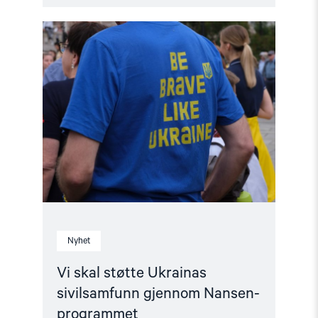
Read
article
"Vi
skal
støtte
Ukrainas
sivilsamfunn
gjennom
Nansen-
programmet"
Nyhet
Vi skal støtte Ukrainas
sivilsamfunn gjennom Nansen-
programmet