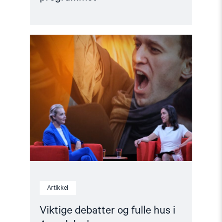
Read
article
"Viktige
debatter
og
fulle
hus
i
Arendalsuka"
Artikkel
Viktige debatter og fulle hus i