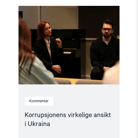
Read
article
"Korrupsjonens
virkelige
ansikt
i
Ukraina"
Kommentar
Korrupsjonens virkelige ansikt
i Ukraina