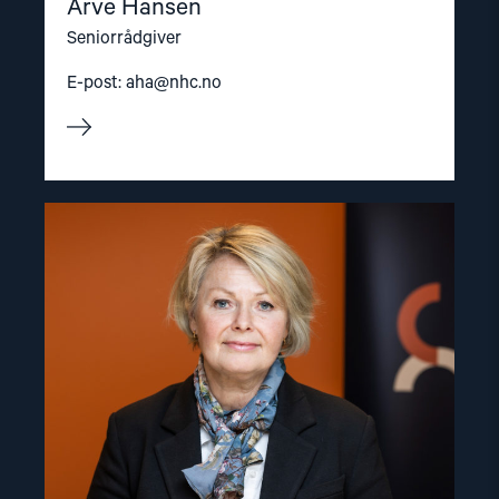
Arve Hansen
Seniorrådgiver
E-post:
aha@nhc.no
Read
article
"Berit
Lindeman"