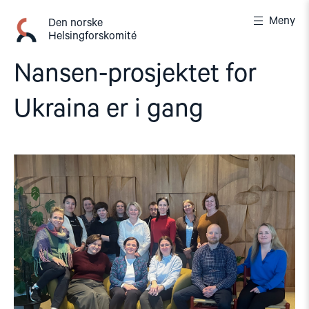
Gå
Meny
til
Den norske
Helsingforskomité
innhold
Nansen-prosjektet for
Ukraina er i gang