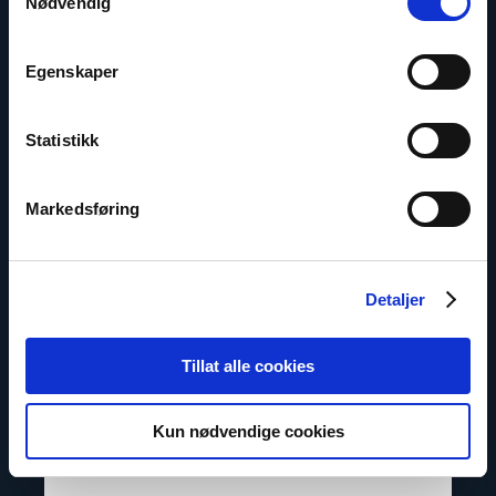
Nødvendig
Egenskaper
Statistikk
Markedsføring
Detaljer
Dag A. Fedøy
Kommunikasjonssjef
Tillat alle cookies
E-post:
daf@nhc.no
Telefon: +47 920 54 309
Kun nødvendige cookies