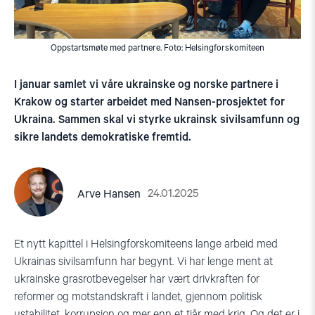
Oppstartsmøte med partnere. Foto: Helsingforskomiteen
I januar samlet vi våre ukrainske og norske partnere i
Krakow og starter arbeidet med Nansen-prosjektet for
Ukraina. Sammen skal vi styrke ukrainsk sivilsamfunn og
sikre landets demokratiske fremtid.
24.01.2025
Arve Hansen
Et nytt kapittel i Helsingforskomiteens lange arbeid med
Ukrainas sivilsamfunn har begynt. Vi har lenge ment at
ukrainske grasrotbevegelser har vært drivkraften for
reformer og motstandskraft i landet, gjennom politisk
ustabilitet, korrupsjon og mer enn et tiår med krig. Og det er i