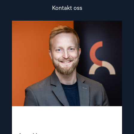
Kontakt oss
Read
article
"Arve
Hansen"