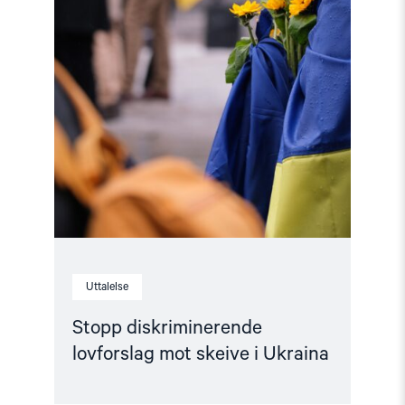
Ukraina"
Uttalelse
Stopp diskriminerende
lovforslag mot skeive i Ukraina