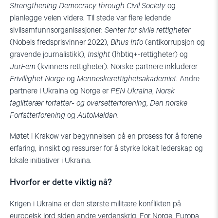
Strengthening Democracy through Civil Society
og
planlegge veien videre. Til stede var flere ledende
sivilsamfunnsorganisasjoner:
Senter for sivile rettigheter
(Nobels fredsprisvinner 2022),
Bihus Info
(antikorrupsjon og
gravende journalistikk),
Insight
(lhbtiq+-rettigheter) og
JurFem
(kvinners rettigheter). Norske partnere inkluderer
Frivillighet Norge
og
Menneskerettighetsakademiet
. Andre
partnere i Ukraina og Norge er
PEN Ukraina
,
Norsk
faglitterær forfatter- og oversetterforening
,
Den norske
Forfatterforening
og
AutoMaidan
.
Møtet i Krakow var begynnelsen på en prosess for å forene
erfaring, innsikt og ressurser for å styrke lokalt lederskap og
lokale initiativer i Ukraina.
Hvorfor er dette viktig nå?
Krigen i Ukraina er den største militære konflikten på
europeisk jord siden andre verdenskrig. For Norge, Europa