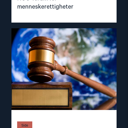
menneskerettigheter
Read
article
"Sakene
NGO-
forum
arbeider
med"
Side