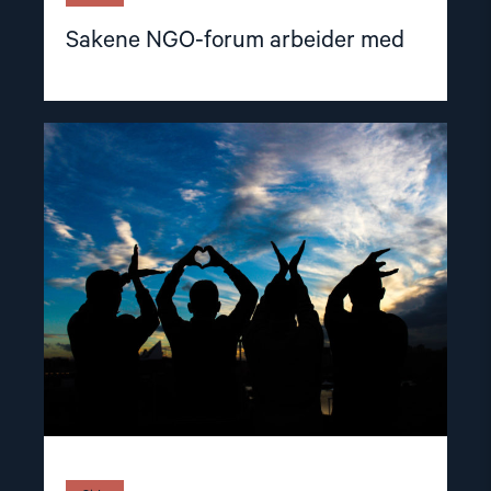
Sakene NGO-forum arbeider med
Read
article
"Medlemmer
av
NGO-
forum"