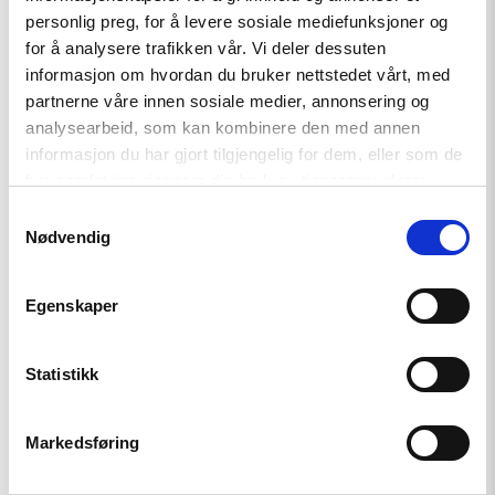
personlig preg, for å levere sosiale mediefunksjoner og
Støttekomiteen for Vest-Sahara
for å analysere trafikken vår. Vi deler dessuten
informasjon om hvordan du bruker nettstedet vårt, med
partnerne våre innen sosiale medier, annonsering og
UNICEF Norge
analysearbeid, som kan kombinere den med annen
informasjon du har gjort tilgjengelig for dem, eller som de
har samlet inn gjennom din bruk av tjenestene deres.
Samtykkevalg
Nødvendig
Egenskaper
Kontakt
Statistikk
Den norske Helsingforskomité har sekretariatsfunksjon for
NGO-forum
Markedsføring
Read