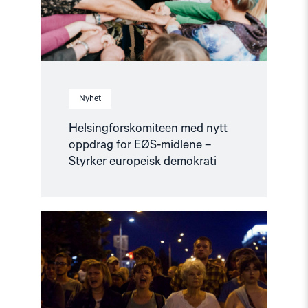
–
Styrker
europeisk
demokrati"
Nyhet
Helsingforskomiteen med nytt
oppdrag for EØS-midlene –
Styrker europeisk demokrati
Read
article
"Utviklingspolitikken
må
ta
menneskerettigheter
på
alvor"