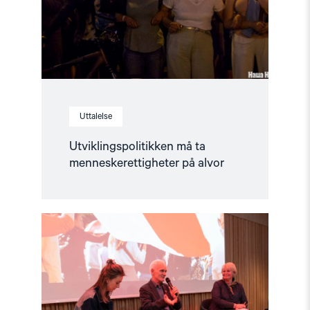
Uttalelse
Utviklingspolitikken må ta
menneskerettigheter på alvor
Read
article
"Kampen
for
et
fritt
Belarus
fortsetter"