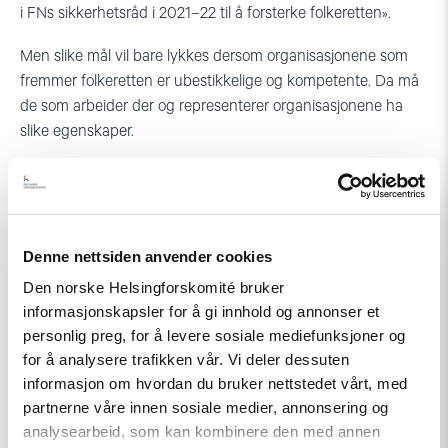
i FNs sikkerhetsråd i 2021–22 til å forsterke folkeretten».
Men slike mål vil bare lykkes dersom organisasjonene som
fremmer folkeretten er ubestikkelige og kompetente. Da må
de som arbeider der og representerer organisasjonene ha
slike egenskaper.
Det er nokså selvsagt. En organisasjon som Interpol, som
skal bekjempe kriminalitet, kan ikke representeres av en
person som er involvert i tortur på hjemmebane.
Denne nettsiden anvender cookies
Det bør Norge si.
Den norske Helsingforskomité bruker
informasjonskapsler for å gi innhold og annonser et
personlig preg, for å levere sosiale mediefunksjoner og
for å analysere trafikken vår. Vi deler dessuten
informasjon om hvordan du bruker nettstedet vårt, med
partnerne våre innen sosiale medier, annonsering og
analysearbeid, som kan kombinere den med annen