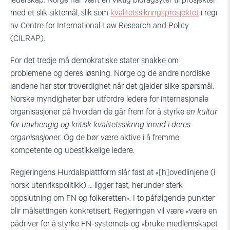
lederskap. Norge har vært en viktig bidragsyter til prosjekter
med et slik siktemål, slik som
kvalitetssikringsprosjektet
i regi
av Centre for International Law Research and Policy
(CILRAP).
For det tredje må demokratiske stater snakke om
problemene og deres løsning. Norge og de andre nordiske
landene har stor troverdighet når det gjelder slike spørsmål.
Norske myndigheter bør utfordre ledere for internasjonale
organisasjoner på hvordan de går frem for å styrke
en kultur
for uavhengig og kritisk kvalitetssikring innad i deres
organisasjoner
. Og de bør være aktive i å fremme
kompetente og ubestikkelige ledere.
Regjeringens Hurdalsplattform slår fast at «[h]ovedlinjene (i
norsk utenrikspolitikk) … ligger fast, herunder sterk
oppslutning om FN og folkeretten». I to påfølgende punkter
blir målsettingen konkretisert. Regjeringen vil være «være en
pådriver for å styrke FN-systemet» og «bruke medlemskapet