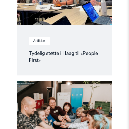
Artikkel
Tydelig støtte i Haag til «People
First»
Read
article
"Helsingforskomiteen
med
nytt
oppdrag
for
EØS-
midlene