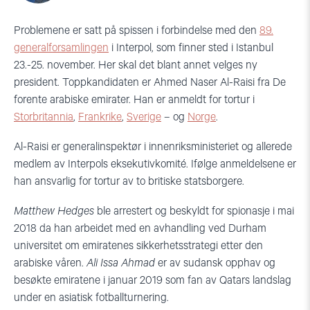
Problemene er satt på spissen i forbindelse med den
89.
generalforsamlingen
i Interpol, som finner sted i Istanbul
23.-25. november. Her skal det blant annet velges ny
president. Toppkandidaten er Ahmed Naser Al-Raisi fra De
forente arabiske emirater. Han er anmeldt for tortur i
Storbritannia
,
Frankrike
,
Sverige
– og
Norge
.
Al-Raisi er generalinspektør i innenriksministeriet og allerede
medlem av Interpols eksekutivkomité. Ifølge anmeldelsene er
han ansvarlig for tortur av to britiske statsborgere.
Matthew Hedges
ble arrestert og beskyldt for spionasje i mai
2018 da han arbeidet med en avhandling ved Durham
universitet om emiratenes sikkerhetsstrategi etter den
arabiske våren.
Ali Issa Ahmad
er av sudansk opphav og
besøkte emiratene i januar 2019 som fan av Qatars landslag
under en asiatisk fotballturnering.