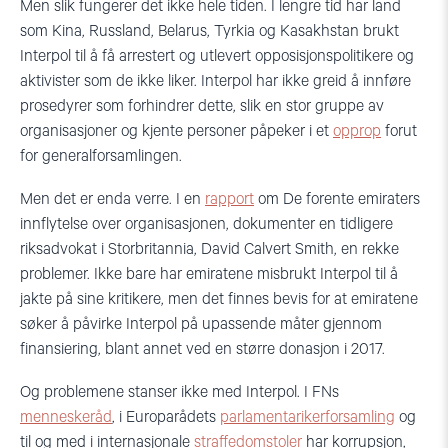
Men slik fungerer det ikke hele tiden. I lengre tid har land
som Kina, Russland, Belarus, Tyrkia og Kasakhstan brukt
Interpol til å få arrestert og utlevert opposisjonspolitikere og
aktivister som de ikke liker. Interpol har ikke greid å innføre
prosedyrer som forhindrer dette, slik en stor gruppe av
organisasjoner og kjente personer påpeker i et
opprop
forut
for generalforsamlingen.
Men det er enda verre. I en
rapport
om De forente emiraters
innflytelse over organisasjonen, dokumenter en tidligere
riksadvokat i Storbritannia, David Calvert Smith, en rekke
problemer. Ikke bare har emiratene misbrukt Interpol til å
jakte på sine kritikere, men det finnes bevis for at emiratene
søker å påvirke Interpol på upassende måter gjennom
finansiering, blant annet ved en større donasjon i 2017.
Og problemene stanser ikke med Interpol. I FNs
menneskeråd
, i Europarådets
parlamentarikerforsamling
og
til og med i internasjonale
straffedomstoler
har korrupsjon,