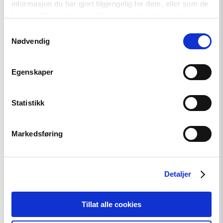
informasjon du har gjort tilgjengelig for dem, eller som de
Relatert
har samlet inn gjennom din bruk av tjenestene deres.
Samtykkevalg
Nødvendig
Read
Egenskaper
article
"Møt
Helsingforskomiteen
på
Statistikk
Arendalsuka
2026"
Markedsføring
Detaljer
Tillat alle cookies