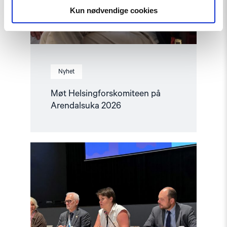
Kun nødvendige cookies
Nyhet
Møt Helsingforskomiteen på
Arendalsuka 2026
Read
article
"Tydelig
støtte
i
Haag
til
«People
First»"