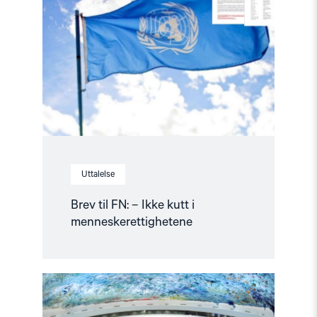
FN:
–
Ikke
kutt
i
menneskerettighetene"
Uttalelse
Brev til FN: – Ikke kutt i
menneskerettighetene
Read
article
"Rapport
om