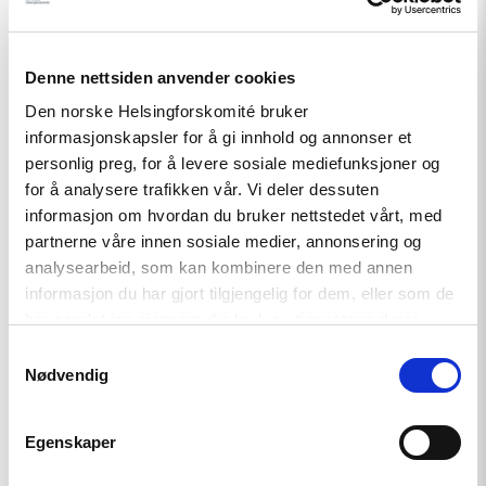
til
FNs
menneskerettighetsråd
2024"
Denne nettsiden anvender cookies
Den norske Helsingforskomité bruker
informasjonskapsler for å gi innhold og annonser et
personlig preg, for å levere sosiale mediefunksjoner og
for å analysere trafikken vår. Vi deler dessuten
informasjon om hvordan du bruker nettstedet vårt, med
Rapport
partnerne våre innen sosiale medier, annonsering og
analysearbeid, som kan kombinere den med annen
Rapport om Norge til FNs
informasjon du har gjort tilgjengelig for dem, eller som de
menneskerettighetsråd 2024
har samlet inn gjennom din bruk av tjenestene deres.
Samtykkevalg
Nødvendig
Read
article
"Vil
Egenskaper
du
bidra