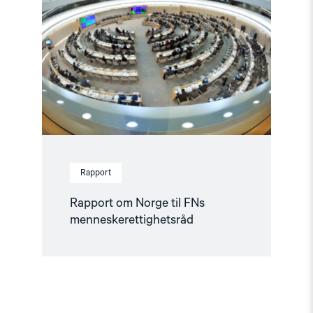
Norge
til
FNs
menneskerettighetsråd"
Rapport
Rapport om Norge til FNs
menneskerettighetsråd