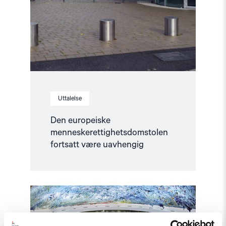
Uttalelse
Den europeiske
menneskerettighetsdomstolen
fortsatt være uavhengig
Read
article
"Rapport
om
Norge