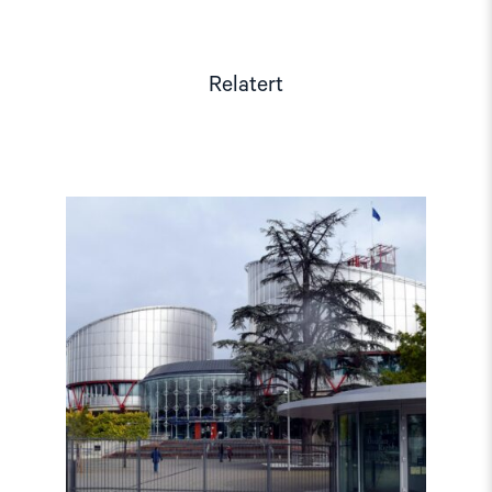
Relatert
Read
article
"Den
europeiske
menneskerettighetsdomstolen
fortsatt
være
uavhengig"