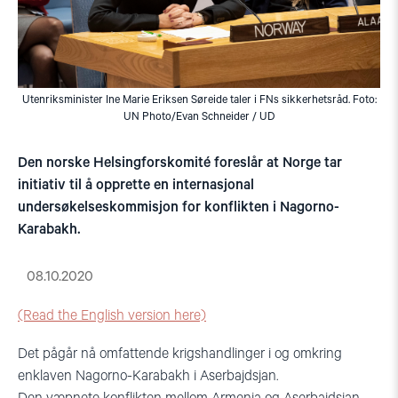
Utenriksminister Ine Marie Eriksen Søreide taler i FNs sikkerhetsråd. Foto:
UN Photo/Evan Schneider / UD
Den norske Helsingforskomité foreslår at Norge tar
initiativ til å opprette en internasjonal
undersøkelseskommisjon for konflikten i Nagorno-
Karabakh.
08.10.2020
(Read the English version here)
Det
pågår
nå
omfattende
krigshandlinger
i og omkring
enklaven Nagorno-Karabakh i Aserbajdsjan.