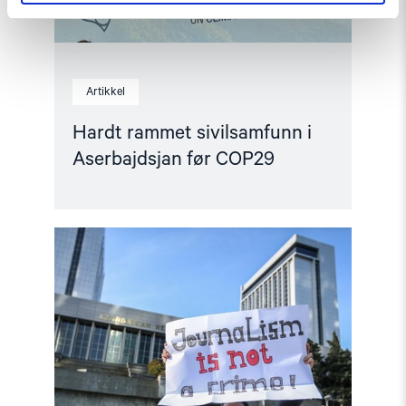
Artikkel
Hardt rammet sivilsamfunn i
Aserbajdsjan før COP29
Read
article
"Aserbajdsjan:
Angrep
på
uavhengige
medier
før
valget"