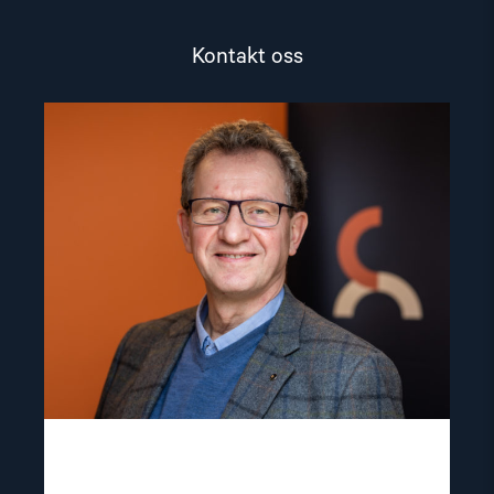
Kontakt oss
Read
article
"Gunnar
M.
Ekeløve-
Slydal"