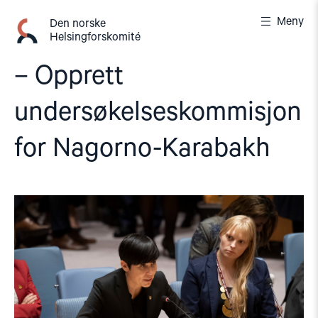
Gå
Meny
til
Den norske
Helsingforskomité
innhold
– Opprett
undersøkelseskommisjon
for Nagorno-Karabakh