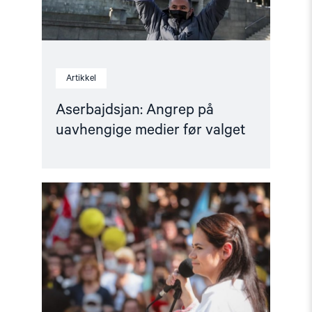
Artikkel
Aserbajdsjan: Angrep på
uavhengige medier før valget
Read
article
"Et
positivt
blikk
på
2021"