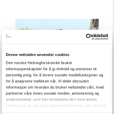
Read
article
"COP29
i
Aserbajdsjan
–
Fakta
om
Denne nettsiden anvender cookies
situasjonen"
Den norske Helsingforskomité bruker
informasjonskapsler for å gi innhold og annonser et
personlig preg, for å levere sosiale mediefunksjoner og
for å analysere trafikken vår. Vi deler dessuten
informasjon om hvordan du bruker nettstedet vårt, med
partnerne våre innen sosiale medier, annonsering og
analysearbeid, som kan kombinere den med annen
informasjon du har gjort tilgjengelig for dem, eller som de
har samlet inn gjennom din bruk av tjenestene deres.