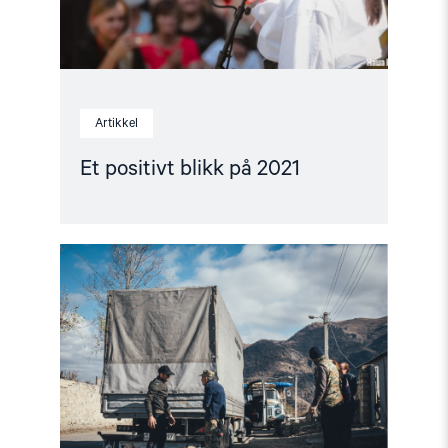
Artikkel
Et positivt blikk på 2021
Read
article
"Flykter
fra
lånt
hjemland"