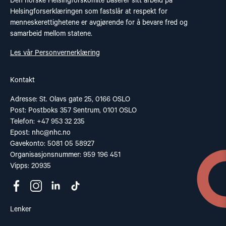
Den norske Helsingforskomité baserer sitt arbeid på
Helsingforserklæringen som fastslår at respekt for
menneskerettighetene er avgjørende for å bevare fred og
samarbeid mellom statene.
Les vår Personvernerklæring
Kontakt
Adresse: St. Olavs gate 25, 0166 OSLO
Post: Postboks 357 Sentrum, 0101 OSLO
Telefon: +47 953 32 235
Epost:
nhc@nhc.no
Gavekonto: 5081 05 58927
Organisasjonsnummer: 959 196 451
Vipps: 20935
Lenker