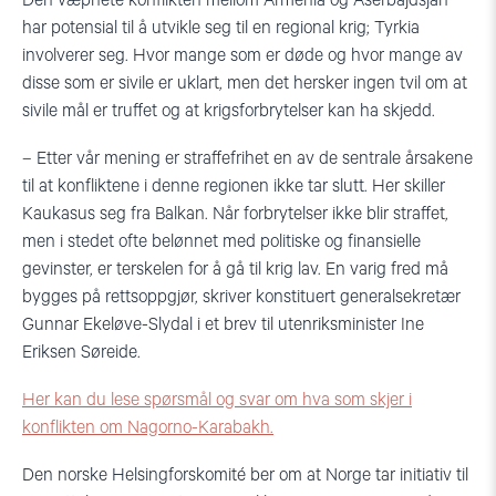
Den
væpnete
konflikten mellom Armenia og Aserbajdsjan
har potensial til å utvikle seg til en regional krig; Tyrkia
involverer seg.
Hvor mange som er døde og hvor mange av
disse som er sivile er uklart, men det hersker ingen tvil om at
sivile mål er truffet og at krigsforbrytelser kan ha skjedd.
– Etter vår mening er straffefrihet en av de sentrale årsakene
til at konfliktene i denne regionen ikke tar slutt. Her skiller
Kaukasus seg fra Balkan. Når forbrytelser ikke blir straffet,
men
i stedet ofte
belønnet med politiske og finansielle
gevinster, er terskelen for å gå til krig lav. En varig fred må
bygges på rettsoppgjør, skriver konstituert generalsekretær
Gunnar Ekeløve-Slydal i et brev til utenriksminister Ine
Eriksen Søreide.
Her kan du lese spørsmål og svar om hva som skjer i
konflikten om Nagorno-Karabakh.
Den norske Helsingforskomité ber om at Norge tar initiativ til