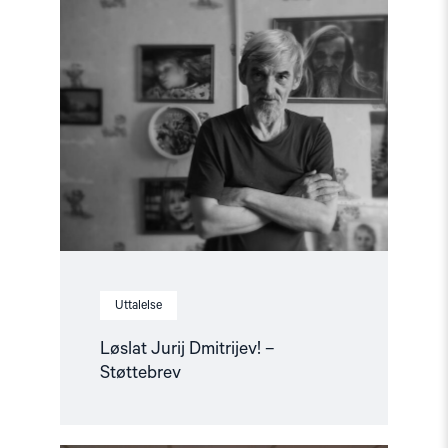
Read
article
"Løslat
Jurij
Dmitrijev!
–
Støttebrev"
Uttalelse
Løslat Jurij Dmitrijev! –
Støttebrev