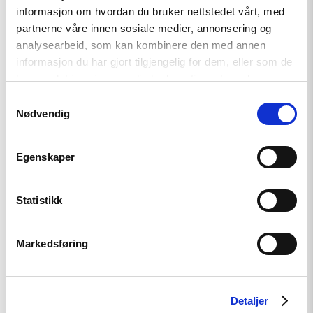
informasjon om hvordan du bruker nettstedet vårt, med
partnerne våre innen sosiale medier, annonsering og
analysearbeid, som kan kombinere den med annen
informasjon du har gjort tilgjengelig for dem, eller som de
har samlet inn gjennom din bruk av tjenestene deres.
Samtykkevalg
Nødvendig
Egenskaper
Statistikk
Markedsføring
Oyub Titiev har sittet fengslet siden 9. januar 2018.
Detaljer