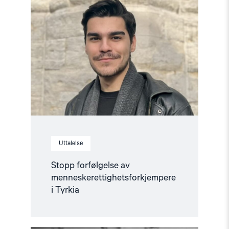
"Stopp
forfølgelse
av
menneskerettighetsforkjempere
i
Tyrkia"
Uttalelse
Stopp forfølgelse av
menneskerettighetsforkjempere
i Tyrkia