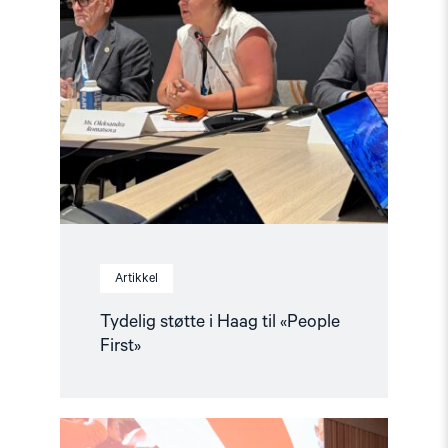
Artikkel
Tydelig støtte i Haag til «People
First»
Read
article