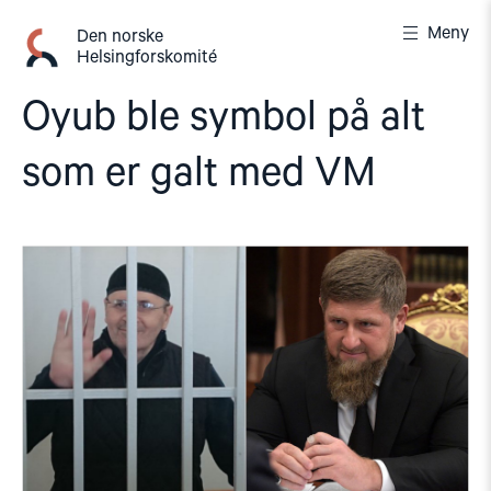
Gå
Meny
til
Den norske
Helsingforskomité
innhold
Oyub ble symbol på alt
som er galt med VM