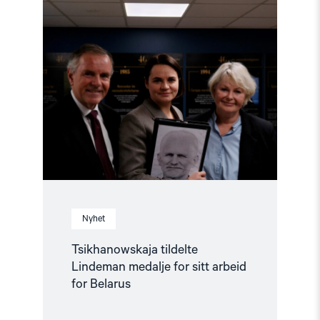
Read
article
"Tsikhanowskaja
tildelte
Lindeman
medalje
for
sitt
arbeid
for
Belarus"
Nyhet
Tsikhanowskaja tildelte
Lindeman medalje for sitt arbeid
for Belarus