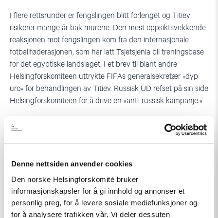
I flere rettsrunder er fengslingen blitt forlenget og Titiev
risikerer mange år bak murene. Den mest oppsiktsvekkende
reaksjonen mot fengslingen kom fra den internasjonale
fotballføderasjonen, som har latt Tsjetsjenia bli treningsbase
for det egyptiske landslaget. I et brev til blant andre
Helsingforskomiteen uttrykte FIFAs generalsekretær «dyp
uro» for behandlingen av Titiev. Russisk UD refset på sin side
Helsingforskomiteen for å drive en «anti-russisk kampanje.»
Fortsatt press
– Den internasjonale kampanjen for Titiev vil neppe føre til at
Denne nettsiden anvender cookies
han blir løslatt med det første. Men et fortsatt sterkt press
må til for å unngå at situasjonen i Tsjetsjeniagår fra vondt til
Den norske Helsingforskomité bruker
verre, sier Milasjina.
informasjonskapsler for å gi innhold og annonser et
personlig preg, for å levere sosiale mediefunksjoner og
for å analysere trafikken vår. Vi deler dessuten