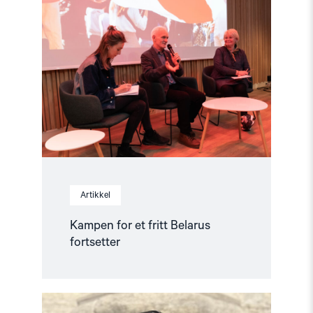
"Kampen
for
et
fritt
Belarus
fortsetter"
Artikkel
Kampen for et fritt Belarus
fortsetter
Read
article