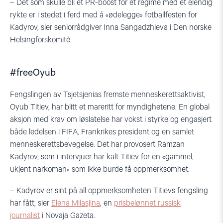
– Det som skulle bli et PR-boost for et regime med et elendig
rykte er i stedet i ferd med å «ødelegge» fotballfesten for
Kadyrov, sier seniorrådgiver Inna Sangadzhieva i Den norske
Helsingforskomité.
#freeOyub
Fengslingen av Tsjetsjenias fremste menneskerettsaktivist,
Oyub Titiev, har blitt et mareritt for myndighetene. En global
aksjon med krav om løslatelse har vokst i styrke og engasjert
både ledelsen i FIFA, Frankrikes president og en samlet
menneskerettsbevegelse. Det har provosert Ramzan
Kadyrov, som i intervjuer har kalt Titiev for en «gammel,
ukjent narkoman» som ikke burde få oppmerksomhet.
– Kadyrov er sint på all oppmerksomheten Titievs fengsling
har fått, sier
Elena Milasjina
, en
prisbelønnet russisk
journalist
i Novaja Gazeta.