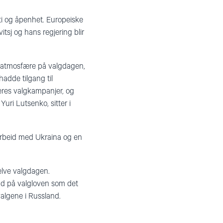
ti og åpenhet. Europeiske
itsj og hans regjering blir
ig atmosfære på valgdagen,
adde tilgang til
deres valgkampanjer, og
uri Lutsenko, sitter i
arbeid med Ukraina og en
elve valgdagen.
udd på valgloven som det
algene i Russland.