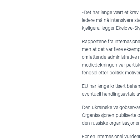
-Det har lenge vært et krav
ledere må nå intensivere stø
kjøligere, legger Ekeløve-Slyd
Rapportene fra internasjonal
men at det var flere eksemp
omfattende administrative r
mediedekningen var partisk.
fengsel etter politisk motive
EU har lenge kritisert beh
eventuell handlingsavtale a
Den ukrainske valgobservas
Organisasjonen publiserte o
den russiske organisasjone
For en internasjonal vurderi