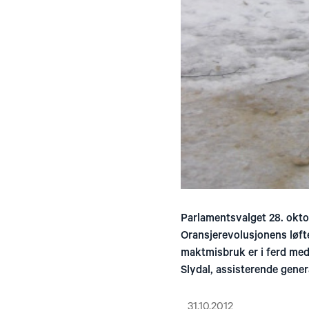
Parlamentsvalget 28. oktob
Oransjerevolusjonens løft
maktmisbruk er i ferd med å
Slydal, assisterende gener
31.10.2012