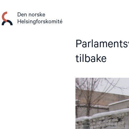
Gå
til
Den norske
innhold
Helsingforskomité
Parlamentsv
tilbake