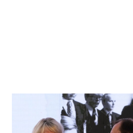
Read
article
"Møt
Helsingforskomiteen
på
Arendalsuka
2026"