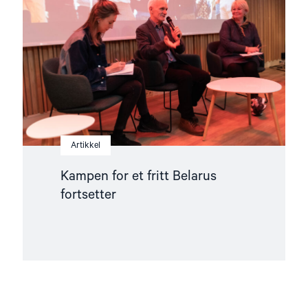
fritt
Belarus
fortsetter"
Artikkel
Kampen for et fritt Belarus
fortsetter