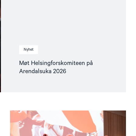
Nyhet
Møt Helsingforskomiteen på
Arendalsuka 2026
Read
article
"Kampen
for
et