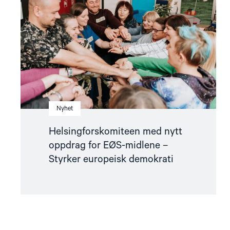
oppdrag
for
EØS-
midlene
–
Styrker
europeisk
demokrati"
Nyhet
Helsingforskomiteen med nytt
oppdrag for EØS-midlene –
Styrker europeisk demokrati