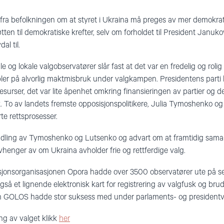
 fra befolkningen om at styret i Ukraina må preges av mer demokra
tten til demokratiske krefter, selv om forholdet til President Janukov
al til.
e og lokale valgobservatører slår fast at det var en fredelig og rol
ler på alvorlig maktmisbruk under valgkampen. Presidentens parti h
esurser, det var lite åpenhet omkring finansieringen av partier og 
 To av landets fremste opposisjonspolitikere, Julia Tymoshenko og Y
rte rettsprosesser.
andling av Tymoshenko og Lutsenko og advart om at framtidig sam
vhenger av om Ukraina avholder frie og rettferdige valg.
jonsorganisasjonen Opora hadde over 3500 observatører ute på s
gså et lignende elektronisk kart for registrering av valgfusk og br
n GOLOS hadde stor suksess med under parlaments- og presidentv
ng av valget klikk
her