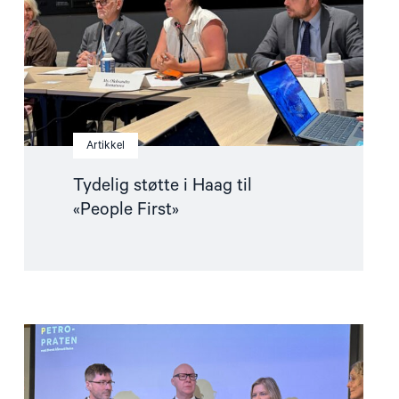
«People
First»"
Artikkel
Tydelig støtte i Haag til
«People First»
Read
article
"Barentshavet
i
spill"