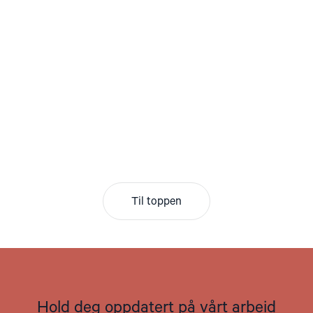
Til toppen
Hold deg oppdatert på vårt arbeid