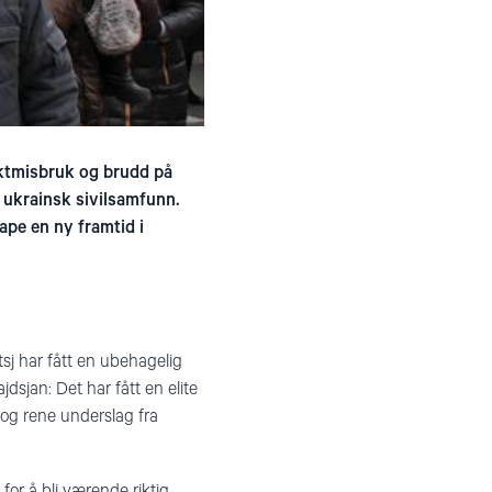
maktmisbruk og brudd på
l ukrainsk sivilsamfunn.
pe en ny framtid i
sj har fått en ubehagelig
dsjan: Det har fått en elite
og rene underslag fra
 for å bli værende riktig