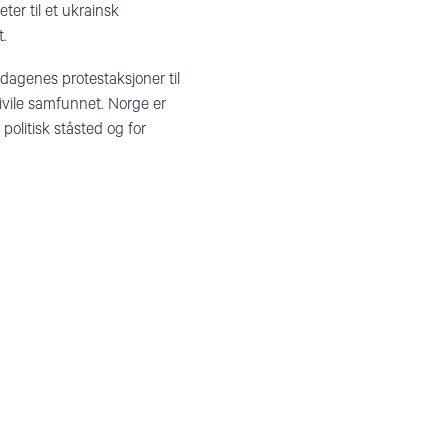
er til et ukrainsk
t.
dagenes protestaksjoner til
sivile samfunnet. Norge er
politisk ståsted og for