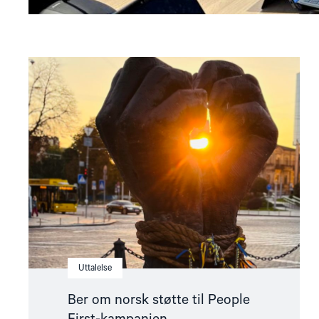
Read
article
"Ber
om
norsk
støtte
til
People
First-
kampanjen"
Uttalelse
Ber om norsk støtte til People