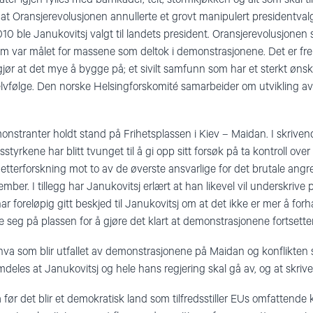
r at Oransjerevolusjonen annullerte et grovt manipulert presidentva
10 ble Janukovitsj valgt til landets president. Oransjerevolusjonen si
 var målet for massene som deltok i demonstrasjonene. Det er frem
jør at det mye å bygge på; et sivilt samfunn som har et sterkt ønsk
elvfølge. Den norske Helsingforskomité samarbeider om utvikling av
onstranter holdt stand på Frihetsplassen i Kiev – Maidan. I skrivend
tsstyrkene har blitt tvunget til å gi opp sitt forsøk på ta kontroll o
t etterforskning mot to av de øverste ansvarlige for det brutale an
mber. I tillegg har Janukovitsj erlært at han likevel vil underskriv
 foreløpig gitt beskjed til Janukovitsj om at det ikke er mer å forh
 seg på plassen for å gjøre det klart at demonstrasjonene fortsetter
hva som blir utfallet av demonstrasjonene på Maidan og konflikten
eles at Janukovitsj og hele hans regjering skal gå av, og at skrive
før det blir et demokratisk land som tilfredsstiller EUs omfattende k