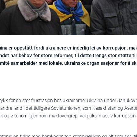
na er oppstått fordi ukrainere er inderlig lei av korrupsjon, 
et har behov for store reformer, til dette trengs stor støtte ti
ité samarbeider med lokale, ukrainske organisasjoner for å ska
ykk for en stor frustrasjon hos ukrainerne. Ukraina under Janukovit
e andre land i det tidligere Sovjetunionen, som Kasakhstan og Aserbaj
ikk og økonomi gjennom maktovergrep, valgjuks, massiv korrupsjon 
ter igjen fylles med barrikader, telt, stormkjøkken og alt som skal til