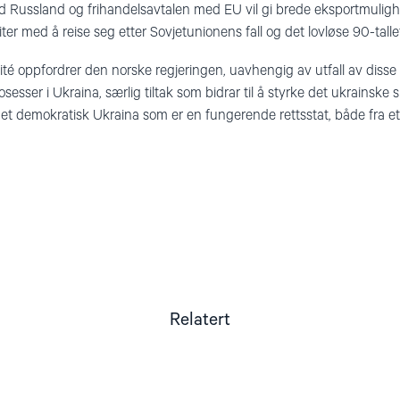
d Russland og frihandelsavtalen med EU vil gi brede eksportmulighet
ter med å reise seg etter Sovjetunionens fall og det lovløse 90-talle
é oppfordrer den norske regjeringen, uavhengig av utfall av disse 
sesser i Ukraina, særlig tiltak som bidrar til å styrke det ukrainske 
l et demokratisk Ukraina som er en fungerende rettsstat, både fra et 
Relatert