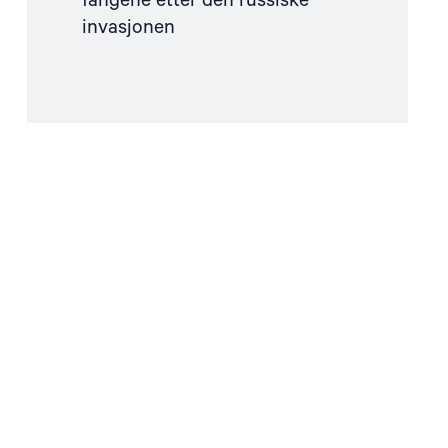
fangene etter den russiske
invasjonen