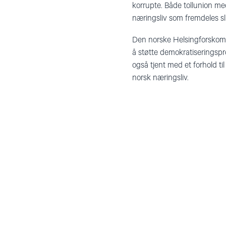
korrupte. Både tollunion me
næringsliv som fremdeles sli
Den norske Helsingforskomit
å støtte demokratiseringspro
også tjent med et forhold ti
norsk næringsliv.