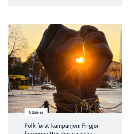
Read
article
"Folk
først-
kampanjen:
Frigjør
fangene
etter
den
russiske
invasjonen"
Uttalelse
Folk først-kampanjen: Frigjør