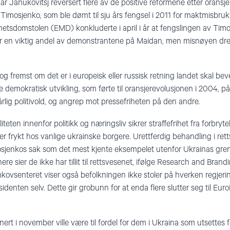
r Janukovitsj reversert flere av de positive reformene etter oransj
a Timosjenko, som ble dømt til sju års fengsel i 2011 for maktmisbru
tsdomstolen (EMD) konkluderte i april i år at fengslingen av Timosj
 er en viktig andel av demonstrantene på Maidan, men misnøyen dr
og fremst om det er i europeisk eller russisk retning landet skal be
 demokratisk utvikling, som førte til oransjerevolusjonen i 2004, p
rlig politivold, og angrep mot pressefriheten på den andre.
eten innenfor politikk og næringsliv sikrer straffefrihet fra forbryt
er frykt hos vanlige ukrainske borgere. Urettferdig behandling i ret
sjenkos sak som det mest kjente eksempelet utenfor Ukrainas grens
ere sier de ikke har tillit til rettsvesenet, ifølge Research and Bra
vsenteret viser også befolkningen ikke stoler på hverken regjering
identen selv. Dette gir grobunn for at enda flere slutter seg til E
ert i november ville være til fordel for dem i Ukraina som utsettes f