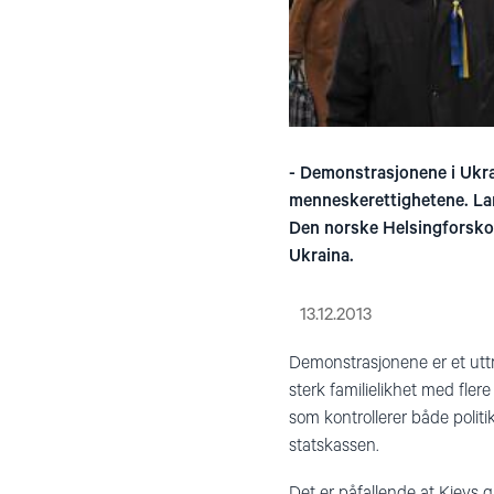
- Demonstrasjonene i Ukrai
menneskerettighetene. Land
Den norske Helsingforskom
Ukraina.
13.12.2013
Demonstrasjonene er et uttr
sterk familielikhet med fler
som kontrollerer både polit
statskassen.
Det er påfallende at Kievs ga