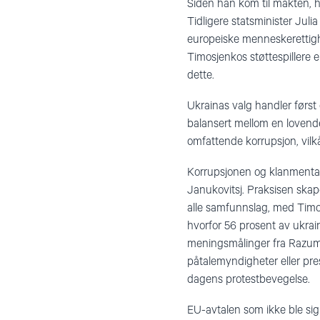
Siden han kom til makten, ha
Tidligere statsminister Juli
europeiske menneskerettighe
Timosjenkos støttespillere
dette.
Ukrainas valg handler først 
balansert mellom en lovende
omfattende korrupsjon, vilkå
Korrupsjonen og klanmentalit
Janukovitsj. Praksisen skap
alle samfunnslag, med Timo
hvorfor 56 prosent av ukrain
meningsmålinger fra Razumko
påtalemyndigheter eller pres
dagens protestbevegelse.
EU-avtalen som ikke ble sign