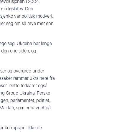
erevolusjonen i 2004.
k må løslates. Den
enko var politisk motivert.
eier seg om så mye mer enn
vege seg. Ukraina har lenge
å den ene siden, og
elser og overgrep under
tssaker rammer ukrainere fra
er. Dette forklarer også
nding Group Ukraina. Ferske
en, parlamentet, politiet,
uroMaidan, som er navnet på
or korrupsjon, ikke de