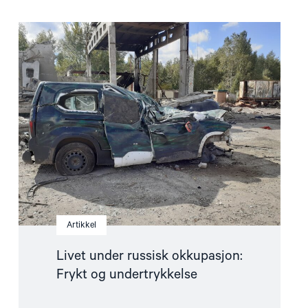
Read
article
"Livet
under
russisk
okkupasjon:
Frykt
og
undertrykkelse"
Artikkel
Livet under russisk okkupasjon:
Frykt og undertrykkelse