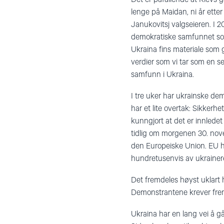
lenge på Maidan, ni år ette
Janukovitsj valgseieren. I 20
demokratiske samfunnet som
Ukraina fins materiale som g
verdier som vi tar som en s
samfunn i Ukraina.
I tre uker har ukrainske dem
har et lite overtak: Sikkerhe
kunngjort at det er innlede
tidlig om morgenen 30. nove
den Europeiske Union. EU har
hundretusenvis av ukrainere
Det fremdeles høyst uklart 
Demonstrantene krever fremd
Ukraina har en lang vei å gå 