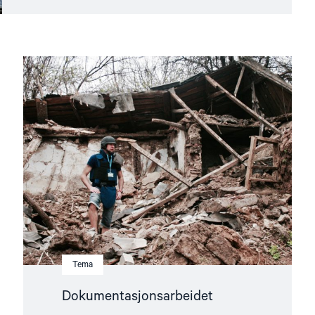
Read
article
"Dokumentasjonsarbeidet"
Tema
Dokumentasjonsarbeidet