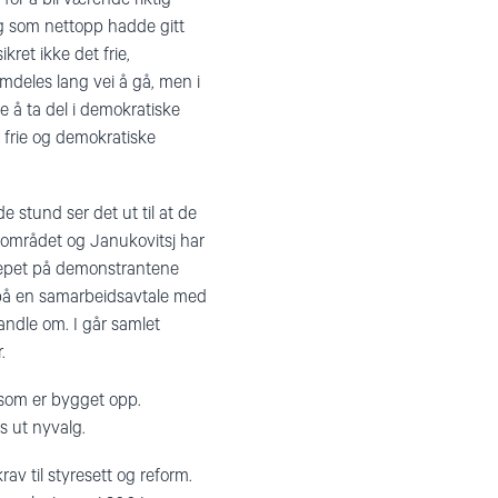
lg som nettopp hadde gitt
kret ikke det frie,
deles lang vei å gå, men i
e å ta del i demokratiske
 frie og demokratiske
e stund ser det ut til at de
ver området og Janukovitsj har
grepet på demonstrantene
e på en samarbeidsavtale med
andle om. I går samlet
.
 som er bygget opp.
s ut nyvalg.
rav til styresett og reform.