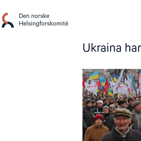
Gå
til
Den norske
innhold
Helsingforskomité
Ukraina har