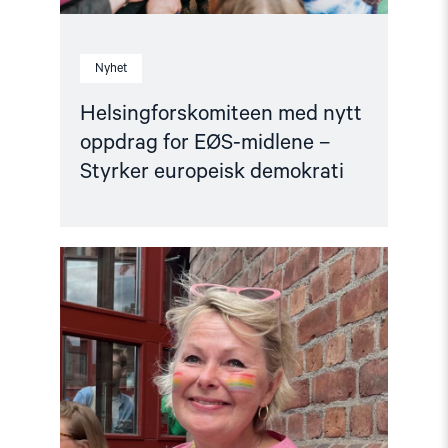
Nyhet
Helsingforskomiteen med nytt
oppdrag for EØS-midlene –
Styrker europeisk demokrati
Read
article
"Fortsatt
er
ingen
fri
før
alle
er
fri"