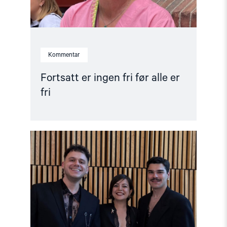
Kommentar
Fortsatt er ingen fri før alle er
fri
Read
article
"Ünikuir
tildelt
Kim
Friele-
prisen:
En
pris
i
rett