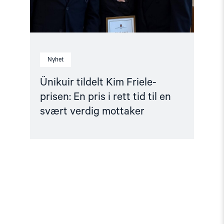
tid
til
en
svært
verdig
mottaker"
Nyhet
Ünikuir tildelt Kim Friele-
prisen: En pris i rett tid til en
svært verdig mottaker