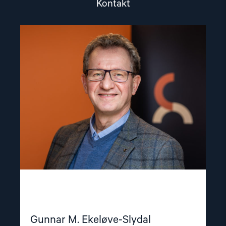
Kontakt
Read
article
"Gunnar
M.
Ekeløve-
Slydal"
Gunnar M. Ekeløve-Slydal