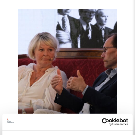
Read
article
"Møt
Helsingforskomiteen
på
Arendalsuka
2026"