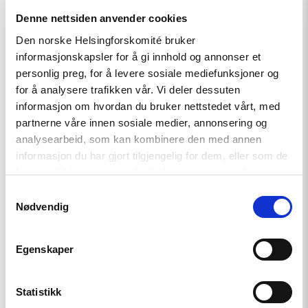
Denne nettsiden anvender cookies
Nyhet
Den norske Helsingforskomité bruker
informasjonskapsler for å gi innhold og annonser et
Møt Helsingforskomiteen på
personlig preg, for å levere sosiale mediefunksjoner og
Arendalsuka 2026
for å analysere trafikken vår. Vi deler dessuten
informasjon om hvordan du bruker nettstedet vårt, med
partnerne våre innen sosiale medier, annonsering og
analysearbeid, som kan kombinere den med annen
Read
article
informasjon du har gjort tilgjengelig for dem, eller som de
"Tydelig
har samlet inn gjennom din bruk av tjenestene deres.
støtte
i
Samtykkevalg
Haag
Nødvendig
til
«People
First»"
Egenskaper
Statistikk