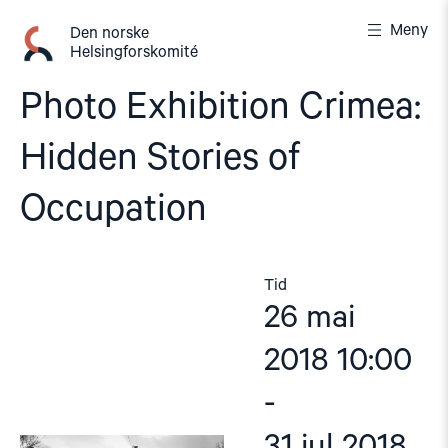
Gå
Meny
til
Den norske
Helsingforskomité
innhold
Photo Exhibition Crimea:
Hidden Stories of
Occupation
Tid
26 mai
2018 10:00
-
31 jul 2018