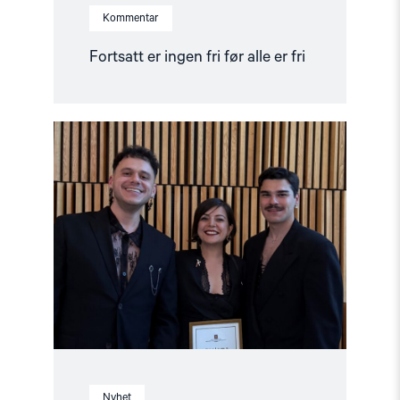
Kommentar
Fortsatt er ingen fri før alle er fri
Read
article
"Ünikuir
tildelt
Kim
Friele-
prisen:
En
pris
i
rett
tid
til
en
svært
verdig
mottaker"
Nyhet