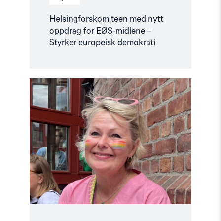
Helsingforskomiteen med nytt
oppdrag for EØS-midlene –
Styrker europeisk demokrati
Read
article
"Fortsatt
er
ingen
fri
før
alle
er
fri"