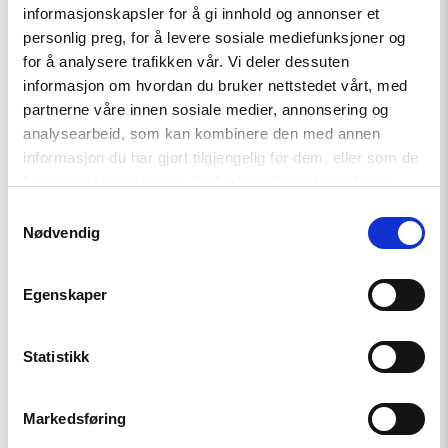
informasjonskapsler for å gi innhold og annonser et
Møt Helsingforskomiteen på
personlig preg, for å levere sosiale mediefunksjoner og
Arendalsuka 2026
for å analysere trafikken vår. Vi deler dessuten
informasjon om hvordan du bruker nettstedet vårt, med
partnerne våre innen sosiale medier, annonsering og
analysearbeid, som kan kombinere den med annen
Read
informasjon du har gjort tilgjengelig for dem, eller som de
article
"Tydelig
har samlet inn gjennom din bruk av tjenestene deres.
støtte
Samtykkevalg
i
Haag
Nødvendig
til
«People
First»"
Egenskaper
Statistikk
Markedsføring
Artikkel