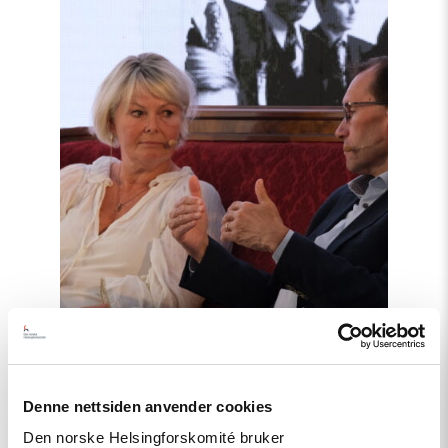
article
"Møt
Helsingforskomiteen
på
Arendalsuka
2026"
Denne nettsiden anvender cookies
Den norske Helsingforskomité bruker
Nyhet