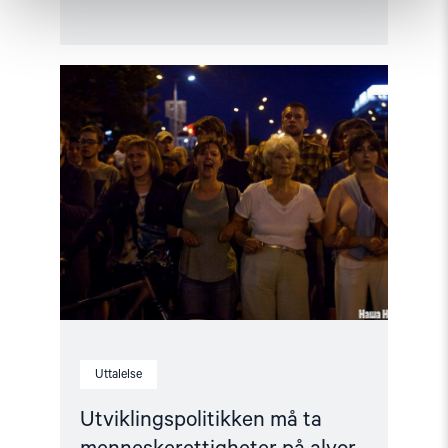
Read
article
"Utviklingspolitikken
må
ta
menneskerettigheter
på
alvor"
Uttalelse
Utviklingspolitikken må ta