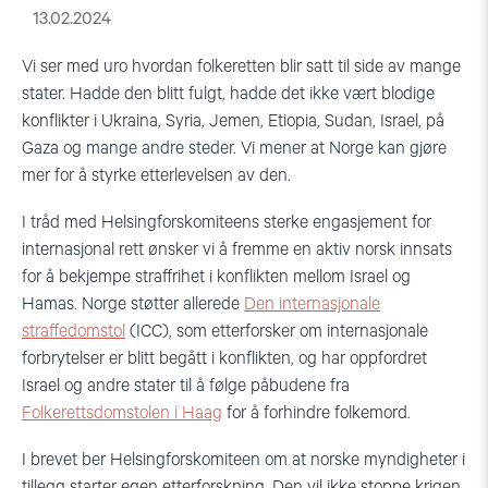
13.02.2024
Vi ser med uro hvordan folkeretten blir satt til side av mange
stater. Hadde den blitt fulgt, hadde det ikke vært blodige
konflikter i Ukraina, Syria, Jemen, Etiopia, Sudan, Israel, på
Gaza og mange andre steder. Vi mener at Norge kan gjøre
mer for å styrke etterlevelsen av den.
I tråd med Helsingforskomiteens sterke engasjement for
internasjonal rett ønsker vi å fremme en aktiv norsk innsats
for å bekjempe straffrihet i konflikten mellom Israel og
Hamas. Norge støtter allerede
Den internasjonale
straffedomstol
(ICC), som etterforsker om internasjonale
forbrytelser er blitt begått i konflikten, og har oppfordret
Israel og andre stater til å følge påbudene fra
Folkerettsdomstolen i Haag
for å forhindre folkemord.
I brevet ber Helsingforskomiteen om at norske myndigheter i
tillegg starter egen etterforskning. Den vil ikke stoppe krigen,