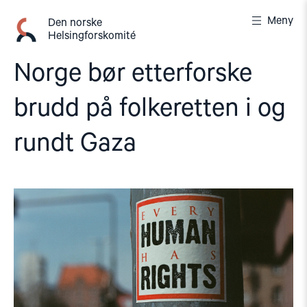
Gå
Meny
til
Den norske
Helsingforskomité
innhold
Norge bør etterforske
brudd på folkeretten i og
rundt Gaza