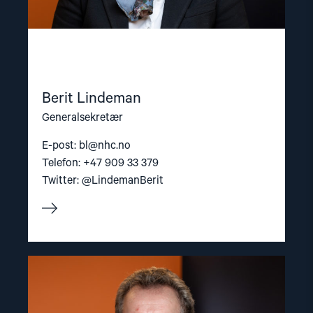
Berit Lindeman
Generalsekretær
E-post:
bl@nhc.no
Telefon: +47 909 33 379
Twitter: @LindemanBerit
Read
article
"Gunnar
M.
Ekeløve-