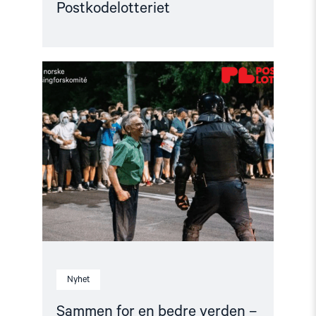
Postkodelotteriet
Read
article
"Sammen
for
en
bedre
verden
–
med
støtte
fra
Postkodelotteriet"
Nyhet
Sammen for en bedre verden –