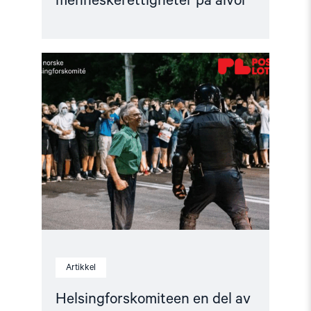
menneskerettigheter på alvor
Read
article
"Helsingforskomiteen
en
del
av
Postkodelotteriet"
Artikkel
Helsingforskomiteen en del av