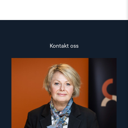
Kontakt oss
Read
article
"Berit
Lindeman"