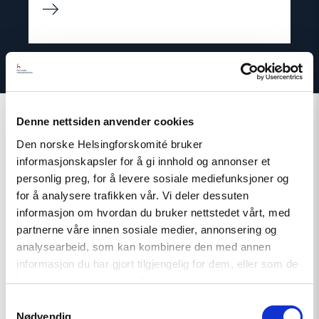
Denne nettsiden anvender cookies
Den norske Helsingforskomité bruker
informasjonskapsler for å gi innhold og annonser et
Relatert
personlig preg, for å levere sosiale mediefunksjoner og
for å analysere trafikken vår. Vi deler dessuten
informasjon om hvordan du bruker nettstedet vårt, med
partnerne våre innen sosiale medier, annonsering og
analysearbeid, som kan kombinere den med annen
Read
informasjon du har gjort tilgjengelig for dem, eller som de
article
"Møt
har samlet inn gjennom din bruk av tjenestene deres.
Helsingforskomiteen
Samtykkevalg
på
Nødvendig
Arendalsuka