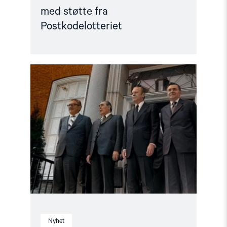
med støtte fra
Postkodelotteriet
Read
article
"Fullt
hus
på
førpremiere
for
Helsinkieffekten"
Nyhet