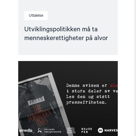
Uttalelse
Utviklingspolitikken må ta
menneskerettigheter på alvor
Read
article
"Støtt
pressefriheten
–
les
The
Forbidden
Times"