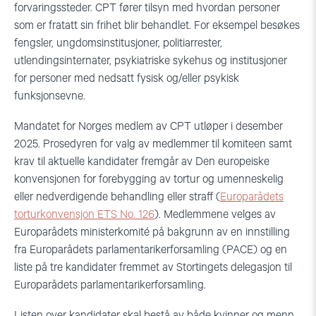
forvaringssteder. CPT fører tilsyn med hvordan personer
som er fratatt sin frihet blir behandlet. For eksempel besøkes
fengsler, ungdomsinstitusjoner, politiarrester,
utlendingsinternater, psykiatriske sykehus og institusjoner
for personer med nedsatt fysisk og/eller psykisk
funksjonsevne.
Mandatet for Norges medlem av CPT utløper i desember
2025. Prosedyren for valg av medlemmer til komiteen samt
krav til aktuelle kandidater fremgår av Den europeiske
konvensjonen for forebygging av tortur og umenneskelig
eller nedverdigende behandling eller straff (
Europarådets
torturkonvensjon ETS No. 126
). Medlemmene velges av
Europarådets ministerkomité på bakgrunn av en innstilling
fra Europarådets parlamentarikerforsamling (PACE) og en
liste på tre kandidater fremmet av Stortingets delegasjon til
Europarådets parlamentarikerforsamling.
Listen over kandidater skal bestå av både kvinner og menn.