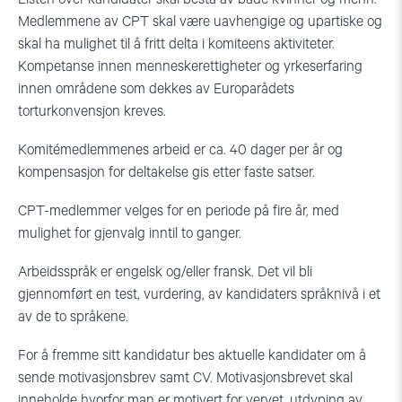
Medlemmene av CPT skal være uavhengige og upartiske og
skal ha mulighet til å fritt delta i komiteens aktiviteter.
Kompetanse innen menneskerettigheter og yrkeserfaring
innen områdene som dekkes av Europarådets
torturkonvensjon kreves.
Komitémedlemmenes arbeid er ca. 40 dager per år og
kompensasjon for deltakelse gis etter faste satser.
CPT-medlemmer velges for en periode på fire år, med
mulighet for gjenvalg inntil to ganger.
Arbeidsspråk er engelsk og/eller fransk. Det vil bli
gjennomført en test, vurdering, av kandidaters språknivå i et
av de to språkene.
For å fremme sitt kandidatur bes aktuelle kandidater om å
sende motivasjonsbrev samt CV. Motivasjonsbrevet skal
inneholde hvorfor man er motivert for vervet, utdyping av