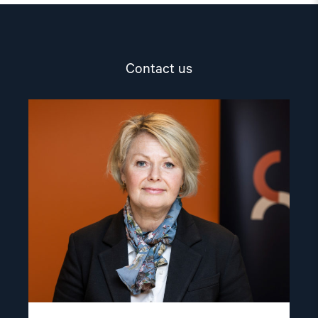
Contact us
Read
article
"Berit
Lindeman"