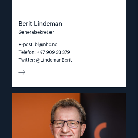
Berit Lindeman
Generalsekretær
E-post:
bl@nhc.no
Telefon: +47 909 33 379
Twitter: @LindemanBerit
Read
article
"Gunnar
M.
Ekeløve-
Slydal"