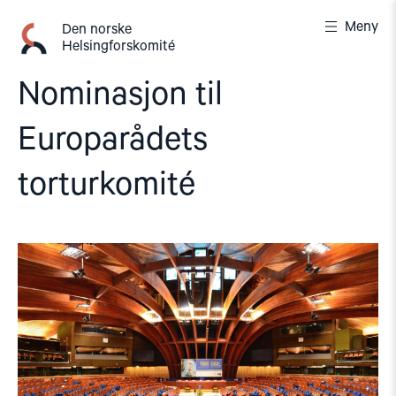
Gå
Meny
til
Den norske
Helsingforskomité
innhold
Nominasjon til
Europarådets
torturkomité