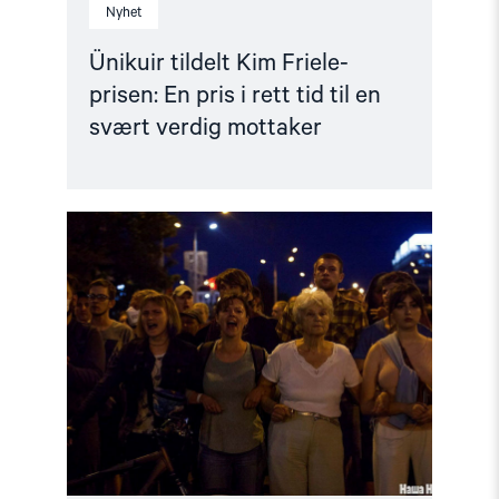
Nyhet
Ünikuir tildelt Kim Friele-
prisen: En pris i rett tid til en
svært verdig mottaker
Read
article
"Utviklingspolitikken
må
ta
menneskerettigheter
på
alvor"