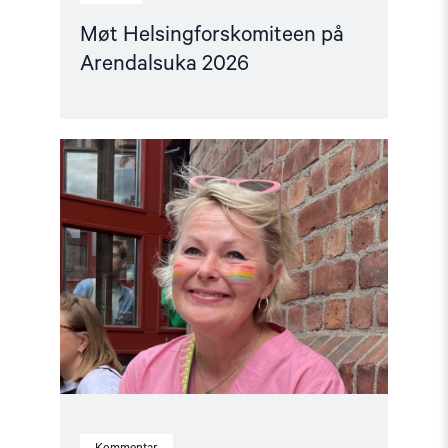
Møt Helsingforskomiteen på
Arendalsuka 2026
Read
article
"Fortsatt
er
ingen
fri
før
alle
er
fri"