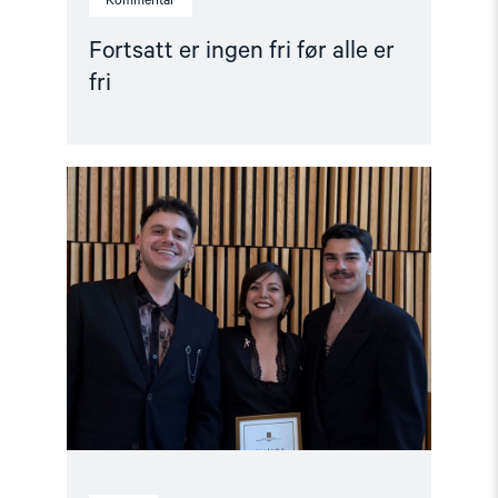
Kommentar
Fortsatt er ingen fri før alle er
fri
Read
article
"Ünikuir
tildelt
Kim
Friele-
prisen:
En
pris
i
rett
tid
til
en
svært
verdig
mottaker"