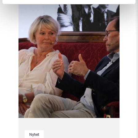
"Møt
Helsingforskomiteen
på
Arendalsuka
2026"
Nyhet