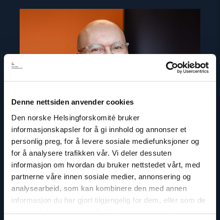
Read
article
"Dag
A.
Fedøy"
Denne nettsiden anvender cookies
Den norske Helsingforskomité bruker
informasjonskapsler for å gi innhold og annonser et
personlig preg, for å levere sosiale mediefunksjoner og
for å analysere trafikken vår. Vi deler dessuten
informasjon om hvordan du bruker nettstedet vårt, med
partnerne våre innen sosiale medier, annonsering og
analysearbeid, som kan kombinere den med annen
Dag A. Fedøy
informasjon du har gjort tilgjengelig for dem, eller som de
Kommunikasjonssjef
har samlet inn gjennom din bruk av tjenestene deres.