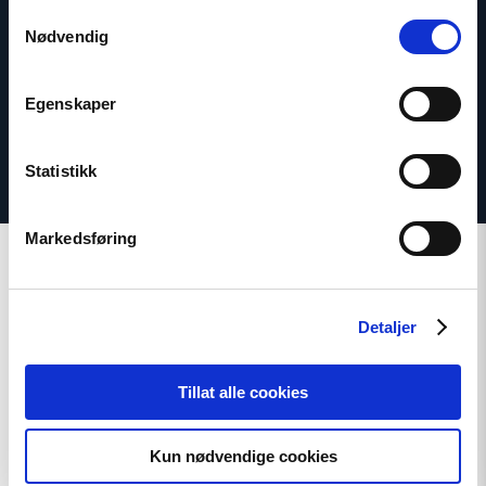
Samtykkevalg
E-post:
daf@nhc.no
Nødvendig
Telefon: +47 920 54 309
Egenskaper
Statistikk
Markedsføring
Detaljer
Relatert
Tillat alle cookies
Kun nødvendige cookies
Read
article